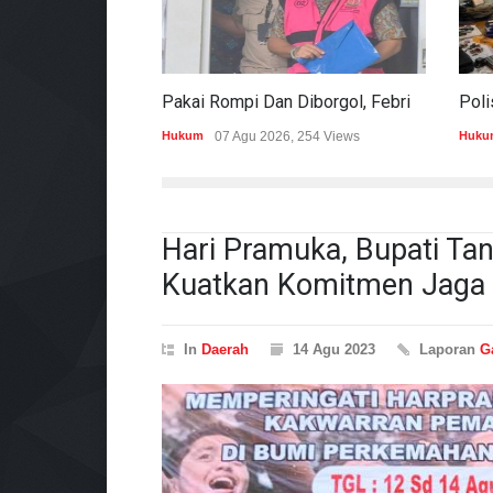
Pakai Rompi Dan Diborgol, Febrie Adriansyah Jalani Pemeriksaan Sebagai Tersangka TPPU
Hukum
07 Agu 2026, 254 Views
Huku
Hari Pramuka, Bupati T
Kuatkan Komitmen Jaga 
In
Daerah
14 Agu 2023
Laporan
G