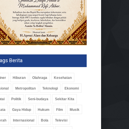
ags Berita
iner
Hiburan
Olahraga
Kesehatan
ional
Metropolitan
Teknologi
Ekonomi
tai
Politik
Seni-budaya
Sekitar Kita
ata
Gaya Hidup
Hukum
Film
Musik
erah
Internasional
Bola
Televisi