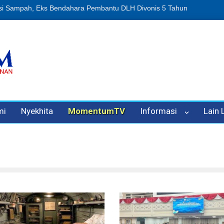
an Oleh Oknum Kadis, Kuasa Hukum Pelapor Desak Polisi Tetapkan 
mi
Nyekhita
MomentumTV
Informasi
Lain