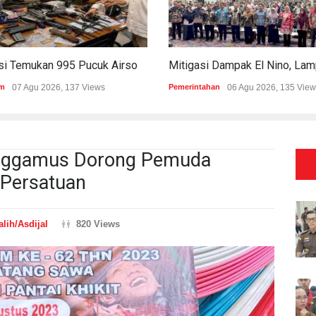
Polisi Temukan 995 Pucuk Airsoft Gun Dan Senjata Api Di Sekolah Swasta
m
07 Agu 2026, 137 Views
Pemerintahan
06 Agu 2026, 135 View
anggamus Dorong Pemuda
Persatuan
alih/Asdijal
820 Views