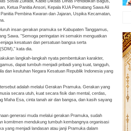
nas Sosial Zulfadli, Kabid Dikdas Dinas Pendidikan Bagus,
n, Ketua Panitia Ansori, Kepala KUA Pematang Sawa Ali
anitia Pembina Kwaran dan Jajaran, Uspika Kecamatan,
na.
luruh insan gerakan pramuka se Kabupaten Tanggamus,
ng Sawa. "Semoga peringatan ini semakin menguatkan
enjaga kesatuan dan persatuan bangsa serta
SDM)," kata dia.
ilakukan langkah-langkah nyata pembentukan karakter,
amus, dapat tumbuh menjadi pribadi yang kuat, tangguh,
a dan keutuhan Negara Kesatuan Republik Indonesia yang
 tersebut adalah melalui Gerakan Pramuka. Gerakan yang
ia secara utuh, kuat secara fisik dan mental, cerdas,
ng Maha Esa, cinta tanah air dan bangsa, dan kasih sayang
inaan generasi muda melalui gerakan Pramuka, sudah
tkan komitmen mendukung tumbuh kembangnya organisasi
 yang menjadi landasan atau janji Pramuka dalam