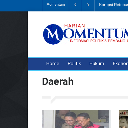
mpah, Eks Bendahara Pembantu DLH Divonis 5 Tahun
Dugaan Penipu
Momentum
3 years ago
3 years ago
3 years ago
Home
Politik
Hukum
Ekono
Daerah