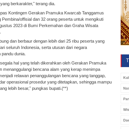
yang berkarakter," terang dia.
elepas Kontingen Gerakan Pramuka Kwarcab Tanggamus
ng Pembina/offisial dan 32 orang peserta untuk mengikuti
 Agustus 2023 di Bumi Perkemahan dan Graha Wisata
.
bung dan berbaur dengan lebih dari 25 ribu peserta yang
 seluruh Indonesia, serta utusan dari negara
 pandu dunia.
T
segala hal yang telah dikerahkan oleh Gerakan Pramuka
n menanggulangi bencana alam yang kerap menimpa
u menjadi relawan penanggulangan bencana yang tanggap,
Kul
ndar operasional prosedur yang ditetapkan, sehingga mampu
g lebih besar," pungkas bupati.(**)
Nas
Pan
Wis
Da