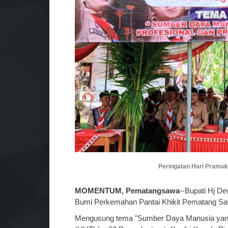
Peringatan Hari Pramu
MOMENTUM, Pematangsawa
--Bupati Hj D
Bumi Perkemahan Pantai Khikit Pematang Saw
Mengusung tema "Sumber Daya Manusia yang Pr