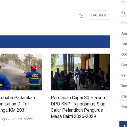
Sel
Pem
DAERAH
Ekb
Am
Ani
Gol
Ger
Pe
Ta
Cu
Tubaba Padamkan
Persiapan Capai 80 Persen,
Dis
n Lahan Di Tol
DPD KNPI Tanggamus Siap
Ker
Da
nga KM 203
Gelar Pelantikan Pengurus
Lam
Masa Bakti 2026-2029
Wis
 Agu 2026, 170 Views
Daerah
02 Agu 2026, 248 Views
Daer
F