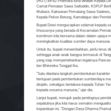
(HUT) ke-62 Pramuka turut dihadiri Kepala Di
Camat Pematan Sawa Saifuddin, KSPLP Berlia
Mubasir, Kakwaran Pematang Sawa Sadewo, P
Kepala Pekon Betung, Kamabigus dan Pembi
Bupati Dewi mengucapkan selamat kepada se
khususnya yang berada di Kecamatan Pemata
komitmen kita bersama dalam dalam upaya m
meningkatkan kualitas sumber daya manusia (
Untuk itu, bupati menambahkan, perlu terus d
sehingga anak-anak bangsa termasuk di Tangg
yang siap mempertahankan tegaknya Pancasil
ber-Bhinneka Tunggal Ika.
"Satu diantara langkah pembentukan karakter
bertujuan pada pembentukan sumberdaya manus
disiplin, sekaligus bertakwa kepada Tuhan Ya
kepada sesama manusia," ujar dia.
Lanjut bupati, merujuk pada pentingnya pemb
sepatutnya jika kita harus semakin mengua
kepanduan ini. "Dengan Dasa Dharma Pramuka