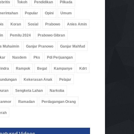
ebritis
Tokoh
Pendidikan
Pilkada
erintahan
Popular
Opini
Umum
is
Koran
Sosial
Prabowo
Anies Amin
in
Pemilu 2024
Prabowo Gibran
s Muhaimin
Ganjar Pranowo
Ganjar Mahfud
kar
Nasdem
Pks
Pdi Perjuangan
indra
Rampok
Begal
Kampanye
Kdrt
rundungan
Kekerasan Anak
Pelajar
wuran
Sengketa Lahan
Narkoba
ranmor
Ramadan
Perdagangan Orang
par Pesawaran Jajaki
ja Sama Dengan Imigrasi
erah
pung, Perkuat Pendataan
man
ah
02 Agu 2026, 275 Views
eatured Videos