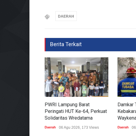
DAERAH
Berita Terkait
PWRI Lampung Barat
Damkar 
Peringati HUT Ke-64, Perkuat
Kebakara
Solidaritas Wredatama
Waykena
Daerah
06 Agu 2026, 173 Views
Daerah
06