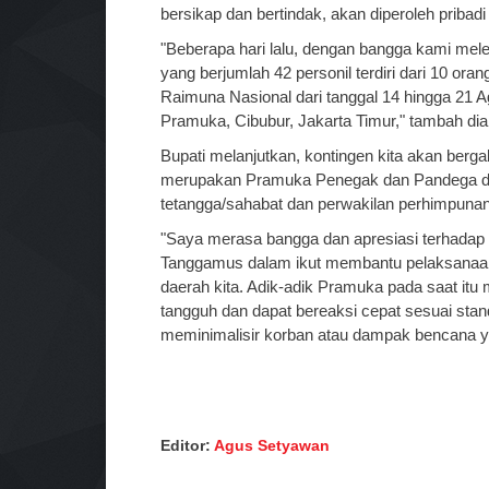
bersikap dan bertindak, akan diperoleh pribadi 
"Beberapa hari lalu, dengan bangga kami m
yang berjumlah 42 personil terdiri dari 10 ora
Raimuna Nasional dari tanggal 14 hingga 21
Pramuka, Cibubur, Jakarta Timur," tambah dia
Bupati melanjutkan, kontingen kita akan berga
merupakan Pramuka Penegak dan Pandega dari
tetangga/sahabat dan perwakilan perhimpunan
"Saya merasa bangga dan apresiasi terhadap 
Tanggamus dalam ikut membantu pelaksanaa
daerah kita. Adik-adik Pramuka pada saat it
tangguh dan dapat bereaksi cepat sesuai sta
meminimalisir korban atau dampak bencana yan
Editor:
Agus Setyawan