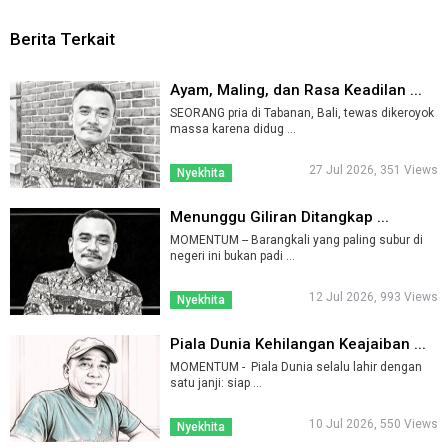
Berita Terkait
Ayam, Maling, dan Rasa Keadilan ...
SEORANG pria di Tabanan, Bali, tewas dikeroyok
massa karena didug ...
27 Jul 2026, 351 Views
Nyekhita
Menunggu Giliran Ditangkap ...
MOMENTUM -- Barangkali yang paling subur di
negeri ini bukan padi ...
12 Jul 2026, 993 Views
Nyekhita
Piala Dunia Kehilangan Keajaiban ...
MOMENTUM - Piala Dunia selalu lahir dengan
satu janji: siap ...
10 Jul 2026, 550 Views
Nyekhita