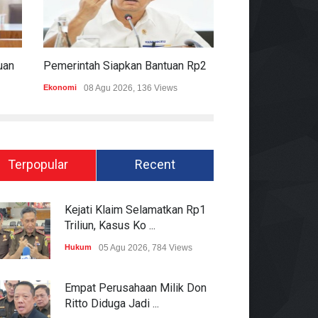
Komisi II DPR Apresiasi Bantuan Fiskal Rp20,5 Triliun Untuk Daerah
Pemerintah Siapkan Bantuan Rp20,5 Triliun Untuk Pemda
Ekonomi
08 Agu 2026, 136 Views
Hukum
08 Agu 2026
Terpopular
Recent
Kejati Klaim Selamatkan Rp1
Triliun, Kasus Ko ...
Hukum
05 Agu 2026, 784 Views
Empat Perusahaan Milik Don
Ritto Diduga Jadi ...