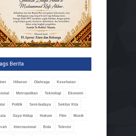
ags Berita
iner
Hiburan
Olahraga
Kesehatan
ional
Metropolitan
Teknologi
Ekonomi
tai
Politik
Seni-budaya
Sekitar Kita
ata
Gaya Hidup
Hukum
Film
Musik
erah
Internasional
Bola
Televisi