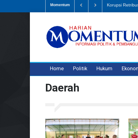
Dugaan Penipua
Momentum
3 years ago
3 years ago
Home
Politik
Hukum
Ekono
Daerah