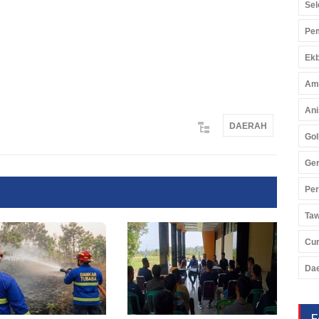
Sel
Pem
Ekb
Am
Ani
DAERAH
Gol
Ger
Pe
Ta
Cu
Da
F