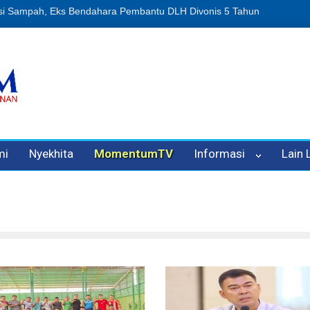
n Oleh Oknum Kadis, Kuasa Hukum Pelapor Desak Polisi Tetapkan P
mi
Nyekhita
MomentumTV
Informasi
Lain