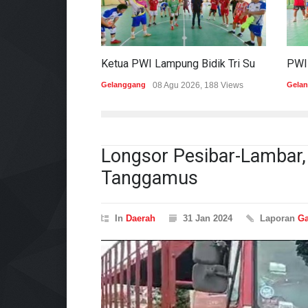
Ketua PWI Lampung Bidik Tri Sukses Pada Porwanas Dan HPN 2027
Gelanggang
08 Agu 2026, 188 Views
Gela
Longsor Pesibar-Lambar, 
Tanggamus
In
Daerah
31 Jan 2024
Laporan
Ga