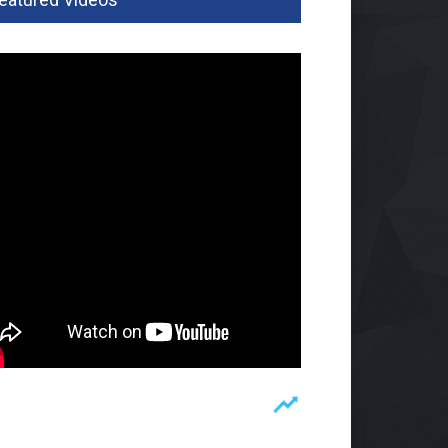
par Pesawaran Jajaki
ja Sama Dengan Imigrasi
pung, Perkuat Pendataan
man
ah
02 Agu 2026, 281 Views