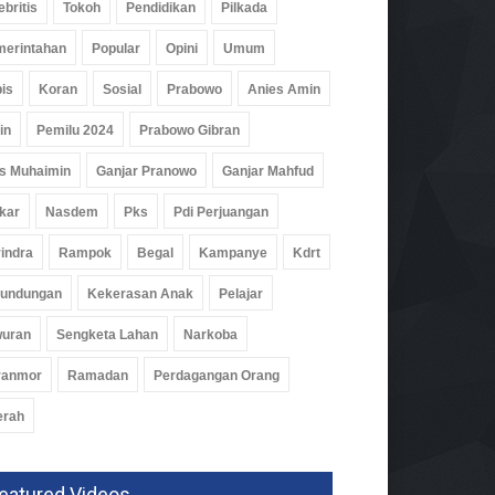
ebritis
Tokoh
Pendidikan
Pilkada
erintahan
Popular
Opini
Umum
is
Koran
Sosial
Prabowo
Anies Amin
in
Pemilu 2024
Prabowo Gibran
s Muhaimin
Ganjar Pranowo
Ganjar Mahfud
kar
Nasdem
Pks
Pdi Perjuangan
indra
Rampok
Begal
Kampanye
Kdrt
rundungan
Kekerasan Anak
Pelajar
wuran
Sengketa Lahan
Narkoba
ranmor
Ramadan
Perdagangan Orang
erah
eatured Videos