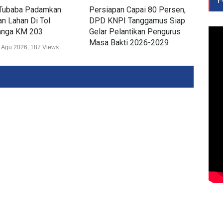
Tubaba Padamkan
Persiapan Capai 80 Persen,
Dis
n Lahan Di Tol
DPD KNPI Tanggamus Siap
Ker
nga KM 203
Gelar Pelantikan Pengurus
Lam
Masa Bakti 2026-2029
Wis
 Agu 2026, 187 Views
Daerah
02 Agu 2026, 257 Views
Daer