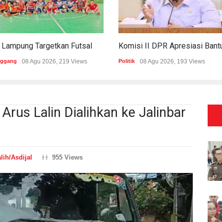
PWI Lampung Targetkan Futsal Kembali Raih Kejayaan Di Porwanas 2027
nggang
08 Agu 2026, 219 Views
Politik
08 Agu 2026, 193 Views
Arus Lalin Dialihkan ke Jalinbar
lih/Asdijal
955 Views