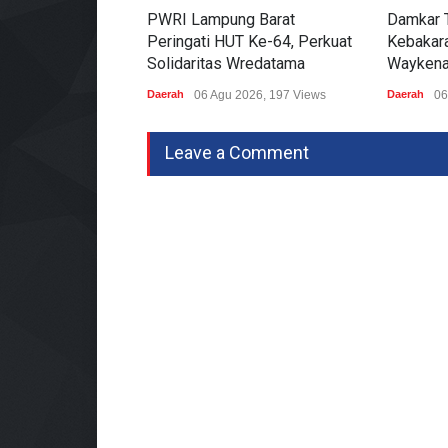
PWRI Lampung Barat
Damkar 
Peringati HUT Ke-64, Perkuat
Kebakara
Solidaritas Wredatama
Waykena
Daerah
06 Agu 2026, 197 Views
Daerah
06
Leave a Comment