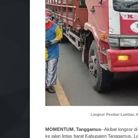
Longsor Pesibar-Lambar, A
MOMENTUM, Tanggamus
--Akibat longsor d
ke jalan lintas barat Kabupaten Tanggamus, 