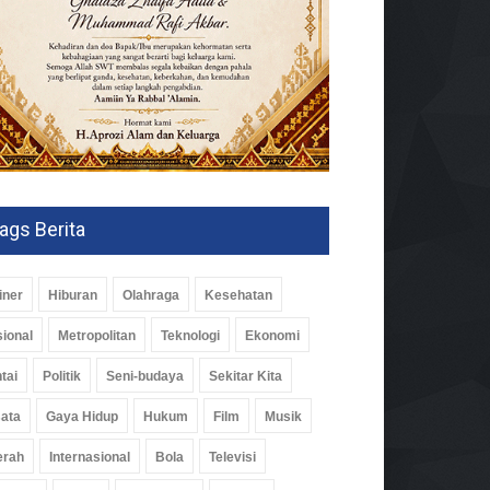
ags Berita
iner
Hiburan
Olahraga
Kesehatan
ional
Metropolitan
Teknologi
Ekonomi
tai
Politik
Seni-budaya
Sekitar Kita
ata
Gaya Hidup
Hukum
Film
Musik
erah
Internasional
Bola
Televisi