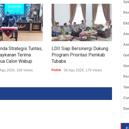
Sel
Pem
Ekb
Am
Ani
nda Strategis Tuntas,
LDII Siap Bersinergi Dukung
Gan
ykanan Terima
Program Prioritas Pemkab
Baw
Gol
Dua Calon Wabup
Tubaba
Perp
Ger
Lit
Agu 2026, 169 Views
Politik
06 Agu 2026, 179 Views
Pe
Politi
Ta
Cu
Da
F