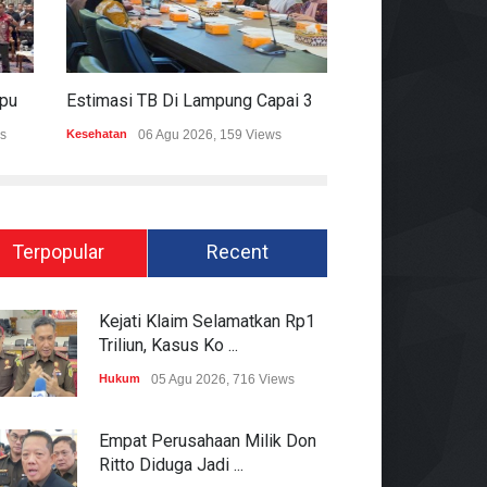
Mitigasi Dampak El Nino, Lampung Data Penggunaan Air Permukaan
Estimasi TB Di Lampung Capai 30.745 Kasus, Pemprov Genjot Percepatan Penanganan
s
Kesehatan
06 Agu 2026, 159 Views
Epapper
06 Agu 202
Terpopular
Recent
Kejati Klaim Selamatkan Rp1
Triliun, Kasus Ko ...
Hukum
05 Agu 2026, 716 Views
Empat Perusahaan Milik Don
Ritto Diduga Jadi ...