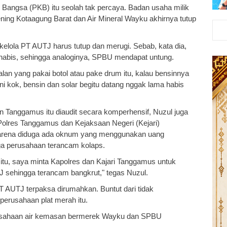
 Bangsa (PKB) itu seolah tak percaya. Badan usaha milik
ng Kotaagung Barat dan Air Mineral Wayku akhirnya tutup
elola PT AUTJ harus tutup dan merugi. Sebab, kata dia,
habis, sehingga analoginya, SPBU mendapat untung.
 jalan yang pakai botol atau pake drum itu, kalau bensinnya
ni kok, bensin dan solar begitu datang nggak lama habis
n Tanggamus itu diaudit secara komperhensif, Nuzul juga
olres Tanggamus dan Kejaksaan Negeri (Kejari)
Karena diduga ada oknum yang menggunakan uang
ga perusahaan terancam kolaps.
tu, saya minta Kapolres dan Kajari Tanggamus untuk
sehingga terancam bangkrut," tegas Nuzul.
 AUTJ terpaksa dirumahkan. Buntut dari tidak
perusahaan plat merah itu.
perusahaan air kemasan bermerek Wayku dan SPBU