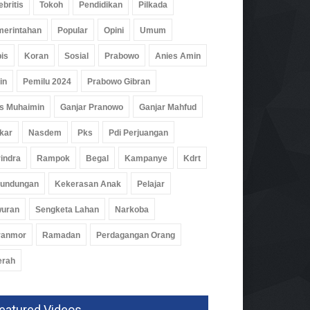
ebritis
Tokoh
Pendidikan
Pilkada
erintahan
Popular
Opini
Umum
is
Koran
Sosial
Prabowo
Anies Amin
in
Pemilu 2024
Prabowo Gibran
s Muhaimin
Ganjar Pranowo
Ganjar Mahfud
deng Mahasiswa Unila,
aslu Kembangkan
kar
Nasdem
Pks
Pdi Perjuangan
ustakaan Digital
indra
Rampok
Begal
Kampanye
Kdrt
erawaslu
rundungan
Kekerasan Anak
Pelajar
k
05 Agu 2026, 269 Views
wuran
Sengketa Lahan
Narkoba
ranmor
Ramadan
Perdagangan Orang
erah
eatured Videos