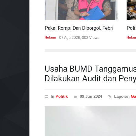
Pakai Rompi Dan Diborgol, Febrie Adriansyah Jalani Pemeriksaan Sebagai Tersangka TPPU
Hukum
07 Agu 2026, 302 Views
Huku
Usaha BUMD Tanggamus 
Dilakukan Audit dan Peny
In
Politik
09 Jun 2024
Laporan
Ga