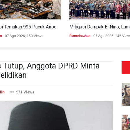
Polisi Temukan 995 Pucuk Airsoft Gun Dan Senjata Api Di Sekolah Swasta
m
07 Agu 2026, 150 Views
Pemerintahan
06 Agu 2026, 145 View
Tutup, Anggota DPRD Minta
elidikan
lih
971 Views