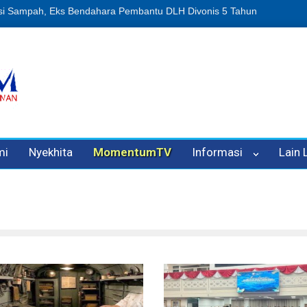
Penipuan Oleh Oknum Kadis, Kuasa Hukum Pelapor Desak Polisi Teta
mi
Nyekhita
MomentumTV
Informasi
Lain