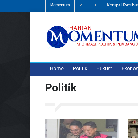
usi Sampah, Eks Bendahara Pembantu DLH Divonis 5 Tahun
Dugaan 
Momentum
3 years ago
3 years ago
3 years ago
Home
Politik
Hukum
Ekono
Politik