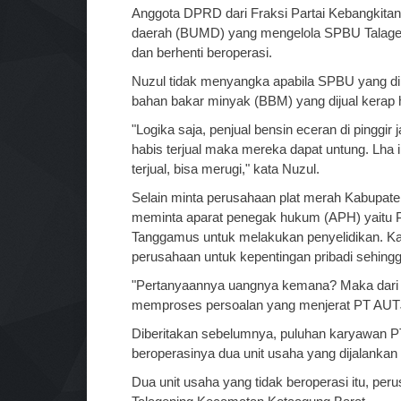
Anggota DPRD dari Fraksi Partai Kebangkitan
daerah (BUMD) yang mengelola SPBU Talageni
dan berhenti beroperasi.
Nuzul tidak menyangka apabila SPBU yang dik
bahan bakar minyak (BBM) yang dijual kerap 
"Logika saja, penjual bensin eceran di pinggir
habis terjual maka mereka dapat untung. Lha i
terjual, bisa merugi," kata Nuzul.
Selain minta perusahaan plat merah Kabupate
meminta aparat penegak hukum (APH) yaitu P
Tanggamus untuk melakukan penyelidikan. 
perusahaan untuk kepentingan pribadi sehing
"Pertanyaannya uangnya kemana? Maka dari i
memproses persoalan yang menjerat PT AUTJ 
Diberitakan sebelumnya, puluhan karyawan PT
beroperasinya dua unit usaha yang dijalankan 
Dua unit usaha yang tidak beroperasi itu, 