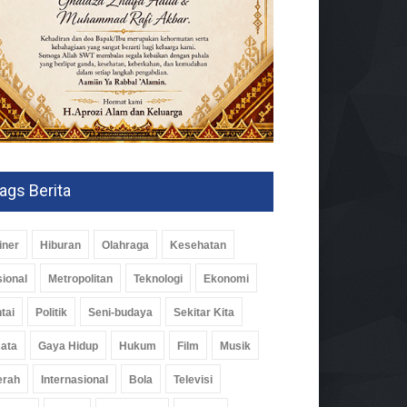
ags Berita
iner
Hiburan
Olahraga
Kesehatan
ional
Metropolitan
Teknologi
Ekonomi
tai
Politik
Seni-budaya
Sekitar Kita
ata
Gaya Hidup
Hukum
Film
Musik
erah
Internasional
Bola
Televisi