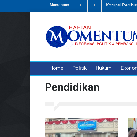
i Sampah, Eks Bendahara Pembantu DLH Divonis 5 Tahun
Dugaan Pe
Momentum
3 years ago
3 years ago
3 years ago
Home
Politik
Hukum
Ekono
Pendidikan