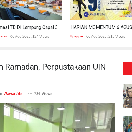
Estimasi TB Di Lampung Capai 30.745 Kasus, Pemprov Genjot Percepatan Penanganan
hatan
06 Agu 2026, 124 Views
Epapper
06 Agu 2026, 215 Views
an Ramadan, Perpustakaan UIN
an
Wawan/rls
726 Views