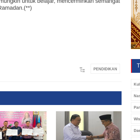
mungkin untuk belajar, mencerminkan semangat
Ramadan.(**)
T
PENDIDIKAN
Kul
Nas
Pan
Wis
Da