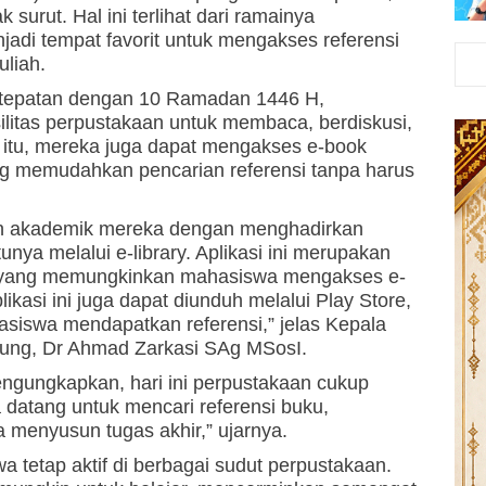
surut. Hal ini terlihat dari ramainya
adi tempat favorit untuk mengakses referensi
liah.
rtepatan dengan 10 Ramadan 1446 H,
ilitas perpustakaan untuk membaca, berdiskusi,
 itu, mereka juga dapat mengakses e-book
yang memudahkan pencarian referensi tanpa harus
n akademik mereka dengan menghadirkan
tunya melalui e-library. Aplikasi ini merupakan
aan yang memungkinkan mahasiswa mengakses e-
ikasi ini juga dapat diunduh melalui Play Store,
iswa mendapatkan referensi,” jelas Kepala
ung, Dr Ahmad Zarkasi SAg MSosI.
ngungkapkan, hari ini perpustakaan cukup
 datang untuk mencari referensi buku,
menyusun tugas akhir,” ujarnya.
 tetap aktif di berbagai sudut perpustakaan.