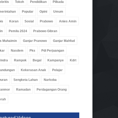
ebritis
Tokoh
Pendidikan
Pilkada
erintahan
Popular
Opini
Umum
ak Bupati, Dapur MBG Di
is
Koran
Sosial
Prabowo
Anies Amin
ngsewu Ditutup Sementara
idikan
05 Agu 2026, 186 Views
in
Pemilu 2024
Prabowo Gibran
s Muhaimin
Ganjar Pranowo
Ganjar Mahfud
kar
Nasdem
Pks
Pdi Perjuangan
indra
Rampok
Begal
Kampanye
Kdrt
rundungan
Kekerasan Anak
Pelajar
wuran
Sengketa Lahan
Narkoba
ranmor
Ramadan
Perdagangan Orang
erah
eatured Videos