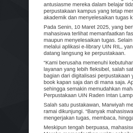
antusiasme mereka dalam belajar tidak 
perpustakaan kampus yang tetap menj
akademik dan menyelesaikan tugas ku
Pada Senin, 10 Maret 2025, yang be
mahasiswa terlihat memanfaatkan fas
maupun menyelesaikan tugas. Selain
melalui aplikasi e-library UIN RIL, 
datang langsung ke perpustakaan.
“Kami berusaha memenuhi kebutuha
layanan yang lebih fleksibel, salah sa
bagian dari digitalisasi perpustak
book kapan saja dan di mana saja. Apl
sehingga semakin memudahkan mahas
Perpustakaan UIN Raden Intan Lamp
Salah satu pustakawan, Marwiyah me
ramai dikunjungi. “Banyak mahasiswa
mengerjakan tugas, membaca, hingga 
Meskipun tengah berpuasa, mahasiswa