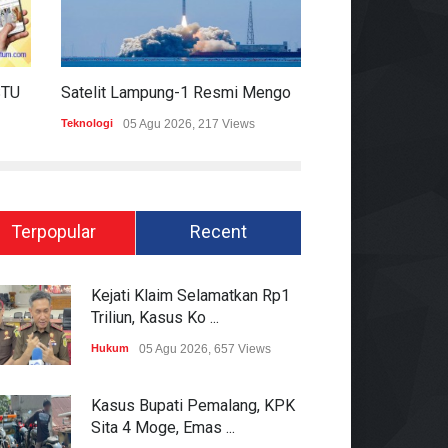
HARIAN MOMENTUM 6 AGUSTUS 2026
Satelit Lampung-1 Resmi Mengorbit, Lampung Masuki Era Pembangunan Berbasis Data
Teknologi
05 Agu 2026, 217 Views
Hukum
05 Agu 2026
Terpopular
Recent
Kejati Klaim Selamatkan Rp1
Triliun, Kasus Ko ...
Hukum
05 Agu 2026, 657 Views
Kasus Bupati Pemalang, KPK
Sita 4 Moge, Emas ...