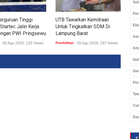
Sel
Pem
rguruan Tinggi
UTB Tawarkan Kemitraan
Sid
Ekb
Startec Jalin Kerja
Untuk Tingkatkan SDM Di
Pri
ngan PWI Pringsewu
Lampung Barat
Pend
Am
06 Agu 2026, 120 Views
Pendidikan
05 Agu 2026, 297 Views
Ani
Gol
Ger
Pe
Ta
Cu
Da
F