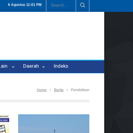
an P-21
Tembus Rp1,6 Triliun, Nilai Investasi di Lamteng Tertinggi 
6 Agustus
11:01 PM
 Lain
Daerah
Indeks
Home
Berita
Pendidikan