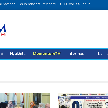
nipuan Oleh Oknum Kadis, Kuasa Hukum Pelapor Desak Polisi Tetapk
mi
Nyekhita
MomentumTV
Informasi
Lain