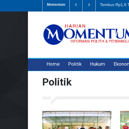
Korupsi Retrib
Momentum
3 years ago
3 years ago
3 years ago
Home
Politik
Hukum
Ekono
Politik