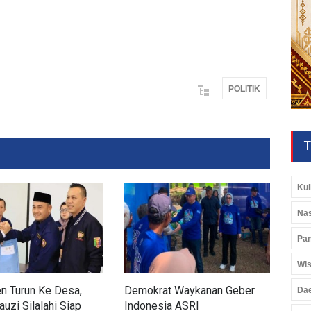
POLITIK
T
Kul
Nas
Pan
Wis
n Turun Ke Desa,
Demokrat Waykanan Geber
Kom
Da
auzi Silalahi Siap
Indonesia ASRI
Bant