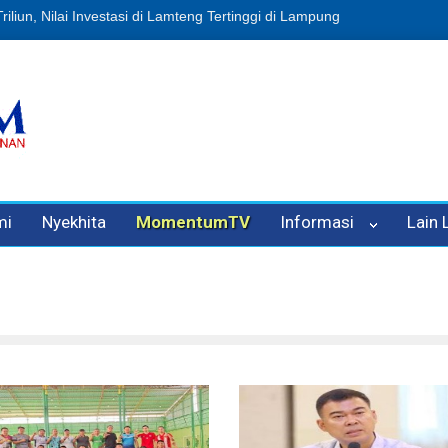
usi Sampah, Eks Bendahara Pembantu DLH Divonis 5 Tahun
Dugaan 
mi
Nyekhita
MomentumTV
Informasi
Lain