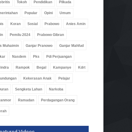
ebritis
Tokoh
Pendidikan
Pilkada
uk Daerah
erintahan
Popular
Opini
Umum
k
08 Agu 2026, 235 Views
is
Koran
Sosial
Prabowo
Anies Amin
in
Pemilu 2024
Prabowo Gibran
s Muhaimin
Ganjar Pranowo
Ganjar Mahfud
kar
Nasdem
Pks
Pdi Perjuangan
indra
Rampok
Begal
Kampanye
Kdrt
rundungan
Kekerasan Anak
Pelajar
wuran
Sengketa Lahan
Narkoba
ranmor
Ramadan
Perdagangan Orang
erah
eatured Videos