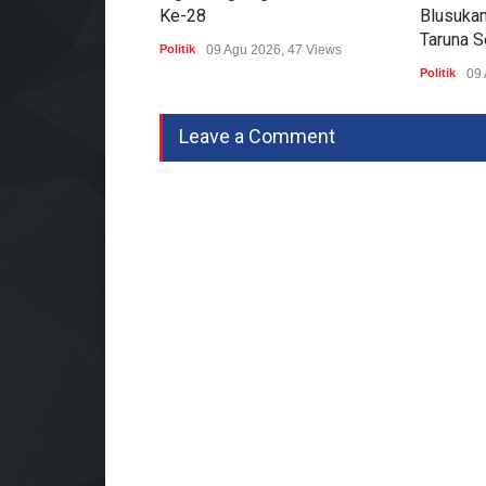
Ke-28
Blusuka
Taruna 
Politik
09 Agu 2026, 47 Views
Politik
09 
Leave a Comment