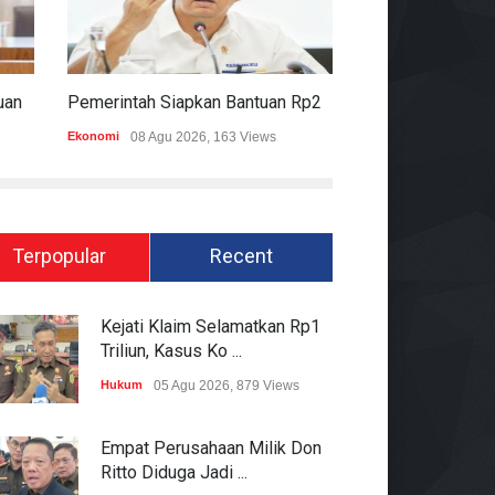
Komisi II DPR Apresiasi Bantuan Fiskal Rp20,5 Triliun Untuk Daerah
Pemerintah Siapkan Bantuan Rp20,5 Triliun Untuk Pemda
Ekonomi
08 Agu 2026, 163 Views
Hukum
08 Agu 2026
Terpopular
Recent
Kejati Klaim Selamatkan Rp1
Triliun, Kasus Ko ...
Hukum
05 Agu 2026, 879 Views
Empat Perusahaan Milik Don
Ritto Diduga Jadi ...