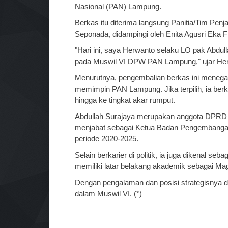
Nasional (PAN) Lampung.
Berkas itu diterima langsung Panitia/Tim P
Seponada, didampingi oleh Enita Agusri Eka Fit
"Hari ini, saya Herwanto selaku LO pak Abdul
pada Muswil VI DPW PAN Lampung," ujar Her
Menurutnya, pengembalian berkas ini menega
memimpin PAN Lampung. Jika terpilih, ia ber
hingga ke tingkat akar rumput.
Abdullah Surajaya merupakan anggota DPRD Pr
menjabat sebagai Ketua Badan Pengembang
periode 2020-2025.
Selain berkarier di politik, ia juga dikenal 
memiliki latar belakang akademik sebagai M
Dengan pengalaman dan posisi strategisnya di 
dalam Muswil VI. (*)