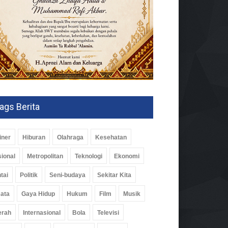
ags Berita
iner
Hiburan
Olahraga
Kesehatan
ional
Metropolitan
Teknologi
Ekonomi
tai
Politik
Seni-budaya
Sekitar Kita
ata
Gaya Hidup
Hukum
Film
Musik
isi II DPR Apresiasi
erah
Internasional
Bola
Televisi
uan Fiskal Rp20,5 Triliun