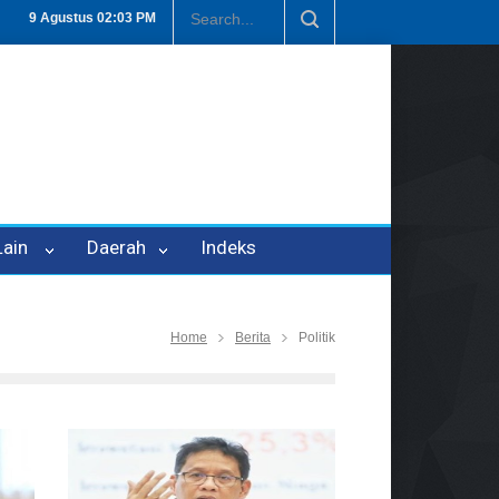
Penipuan Oleh Oknum Kadis, Kuasa Hukum Pelapor Desak Polisi Teta
9 Agustus
02:03 PM
 Lain
Daerah
Indeks
Home
Berita
Politik