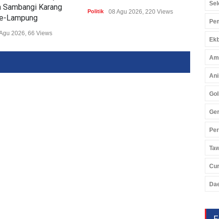
Sel
n Sambangi Karang
Unt
Politik
08 Agu 2026, 220 Views
Se-Lampung
Pem
Politi
Agu 2026, 66 Views
Ekb
Am
Ani
Gol
Ger
Pe
Ta
Cu
Da
F