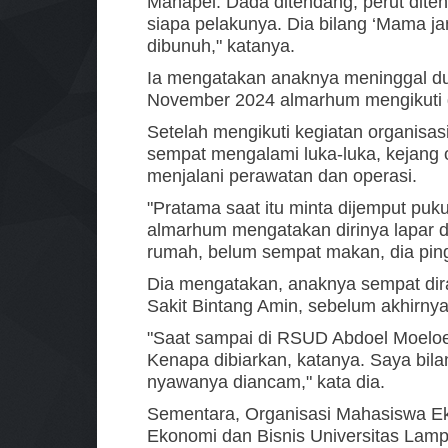
Mahapel. Dada ditendang, perut diten
siapa pelakunya. Dia bilang ‘Mama ja
dibunuh," katanya.
Ia mengatakan anaknya meninggal du
November 2024 almarhum mengikuti 
Setelah mengikuti kegiatan organisa
sempat mengalami luka-luka, kejang o
menjalani perawatan dan operasi.
"Pratama saat itu minta dijemput puku
almarhum mengatakan dirinya lapar d
rumah, belum sempat makan, dia ping
Dia mengatakan, anaknya sempat dira
Sakit Bintang Amin, sebelum akhirn
"Saat sampai di RSUD Abdoel Moeloek,
Kenapa dibiarkan, katanya. Saya bil
nyawanya diancam," kata dia.
Sementara, Organisasi Mahasiswa Ek
Ekonomi dan Bisnis Universitas Lampu