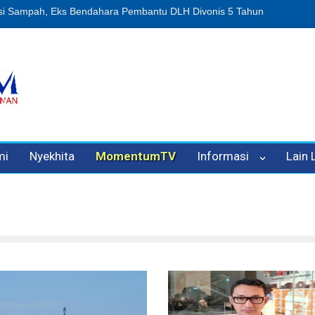
n Oleh Oknum Kadis, Kuasa Hukum Pelapor Desak Polisi Tetapkan P
mi
Nyekhita
MomentumTV
Informasi
Lain