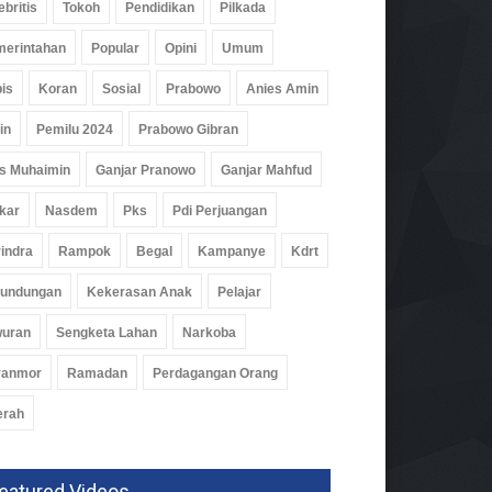
ebritis
Tokoh
Pendidikan
Pilkada
erintahan
Popular
Opini
Umum
is
Koran
Sosial
Prabowo
Anies Amin
in
Pemilu 2024
Prabowo Gibran
s Muhaimin
Ganjar Pranowo
Ganjar Mahfud
kar
Nasdem
Pks
Pdi Perjuangan
indra
Rampok
Begal
Kampanye
Kdrt
rundungan
Kekerasan Anak
Pelajar
wuran
Sengketa Lahan
Narkoba
ranmor
Ramadan
Perdagangan Orang
erah
eatured Videos