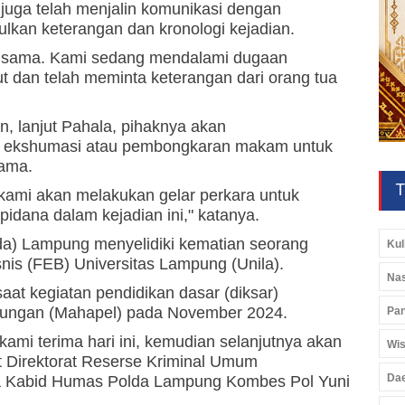
juga telah menjalin komunikasi dengan
kan keterangan dan kronologi kejadian.
a sama. Kami sedang mendalami dugaan
t dan telah meminta keterangan dari orang tua
, lanjut Pahala, pihaknya akan
 ekshumasi atau pembongkaran makam untuk
tama.
T
 kami akan melakukan gelar perkara untuk
idana dalam kejadian ini," katanya.
da) Lampung menyelidiki kematian seorang
Kul
is (FEB) Universitas Lampung (Unila).
Nas
at kegiatan pendidikan dasar (diksar)
kungan (Mahapel) pada November 2024.
Pan
kami terima hari ini, kemudian selanjutnya akan
Wis
at Direktorat Reserse Kriminal Umum
Da
ta Kabid Humas Polda Lampung Kombes Pol Yuni