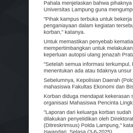
Pahala menjelaskan bahwa pihaknya 
Universitas Lampung guna mengumpul
"Pihak kampus terbuka untuk bekerj
penganiayaan dalam kegiatan tersebu
korban," katanya.
Untuk memastikan penyebab kematian
mempertimbangkan untuk melakukan
keperluan autopsi ulang jenazah Pra
"Setelah semua informasi terkumpul,
menentukan ada atau tidaknya unsur p
Sebelumnya, Kepolisian Daerah (Pol
mahasiswa Fakultas Ekonomi dan Bisn
Korban diduga mendapat kekerasan sa
organisasi Mahasiswa Pencinta Ling
"Laporan dari keluarga korban sudah 
dilakukan penyelidikan oleh Direktor
(Ditreskrimsus) Polda Lampung," ka
Iswandari, Selasa (3-6-2025).