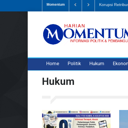
Dugaan Penipua
Momentum
3 years ago
3 years ago
Home
Politik
Hukum
Ekono
Hukum