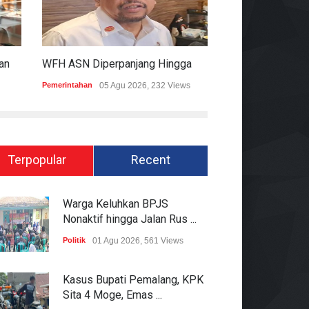
KPK Ungkap Dugaan Pemberian 12.500 Dolar Singapura Ke Pejabat Kementerian Kehutanan
WFH ASN Diperpanjang Hingga Akhir September 2026
Pemerintahan
05 Agu 2026, 232 Views
Hukum
05 Agu 2026
Terpopular
Recent
Warga Keluhkan BPJS
Nonaktif hingga Jalan Rus ...
Politik
01 Agu 2026, 561 Views
Kasus Bupati Pemalang, KPK
Sita 4 Moge, Emas ...