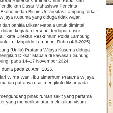
ektorat Reserse Kriminal Umum Kepolisian
Pendidikan Dasar Mahasiswa Pencinta
 Ekonomi dan Bisnis Universitas Lampung terkait
ijaya Kusuma yang diduga tidak wajar.
 dan panitia Diksar Mapala untuk dimintai
alam kegiatan tersebut terdapat unsur
na," kata Direktur Reskrimum Polda Lampung
juntak di Mapolda Lampung, Rabu (4-6-2025).
pung (Unila) Pratama Wijaya Kusuma diduga
 mengikuti Diksar Mapala di kawasan Gunung
pung, pada 14–17 November 2024.
 dunia pada 28 April 2025.
dari Wirna Wani, ibu almarhum Pratama Wijaya
ematian putranya usai mengikuti diksar pada
mengundang pihak rumah sakit yang pertama
kter yang memeriksa atau melakukan visum