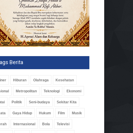
ags Berita
iner
Hiburan
Olahraga
Kesehatan
ional
Metropolitan
Teknologi
Ekonomi
tai
Politik
Seni-budaya
Sekitar Kita
ata
Gaya Hidup
Hukum
Film
Musik
erah
Internasional
Bola
Televisi