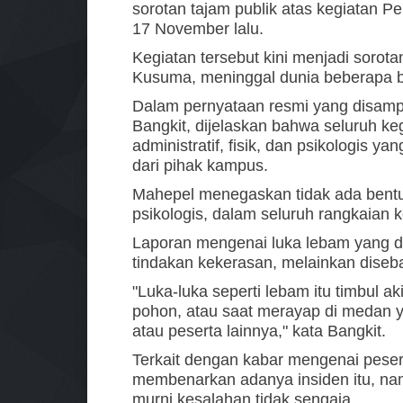
sorotan tajam publik atas kegiatan P
17 November lalu.
Kegiatan tersebut kini menjadi sorota
Kusuma, meninggal dunia beberapa b
Dalam pernyataan resmi yang disam
Bangkit, dijelaskan bahwa seluruh ke
administratif, fisik, dan psikologis ya
dari pihak kampus.
Mahepel menegaskan tidak ada bentuk
psikologis, dalam seluruh rangkaian 
Laporan mengenai luka lebam yang di
tindakan kekerasan, melainkan diseb
"Luka-luka seperti lebam itu timbul ak
pohon, atau saat merayap di medan y
atau peserta lainnya," kata Bangkit.
Terkait dengan kabar mengenai pese
membenarkan adanya insiden itu, nam
murni kesalahan tidak sengaja.