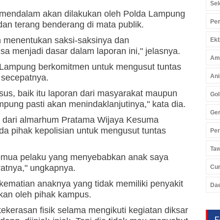
Sel
 mendalam akan dilakukan oleh Polda Lampung
Pem
dan terang benderang di mata publik.
n menentukan saksi-saksinya dan
Ekb
a menjadi dasar dalam laporan ini," jelasnya.
Am
Lampung berkomitmen untuk mengusut tuntas
 secepatnya.
Ani
sus, baik itu laporan dari masyarakat maupun
Gol
mpung pasti akan menindaklanjutinya," kata dia.
Ger
bu dari almarhum Pratama Wijaya Kesuma
a pihak kepolisian untuk mengusut tuntas
Pe
Ta
 semua pelaku yang menyebabkan anak saya
atnya," ungkapnya.
Cu
kematian anaknya yang tidak memiliki penyakit
Da
kan oleh pihak kampus.
erasan fisik selama mengikuti kegiatan diksar
F