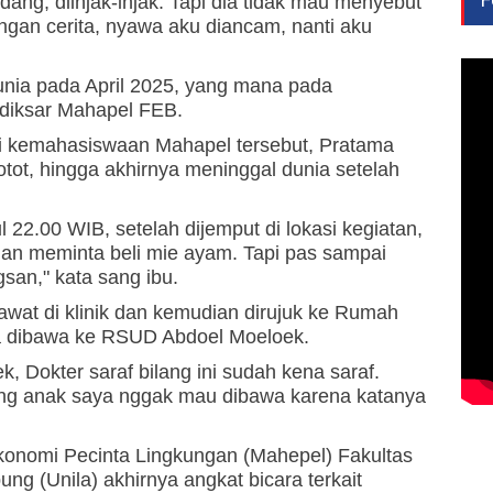
dang, diinjak-injak. Tapi dia tidak mau menyebut
ngan cerita, nyawa aku diancam, nanti aku
nia pada April 2025, yang mana pada
diksar Mahapel FEB.
si kemahasiswaan Mahapel tersebut, Pratama
tot, hingga akhirnya meninggal dunia setelah
l 22.00 WIB, setelah dijemput di lokasi kegiatan,
an meminta beli mie ayam. Tapi pas sampai
san," kata sang ibu.
wat di klinik dan kemudian dirujuk ke Rumah
ya dibawa ke RSUD Abdoel Moeloek.
 Dokter saraf bilang ini sudah kena saraf.
ang anak saya nggak mau dibawa karena katanya
onomi Pecinta Lingkungan (Mahepel) Fakultas
ng (Unila) akhirnya angkat bicara terkait