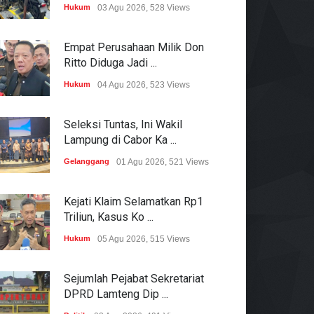
Hukum
03 Agu 2026, 528 Views
Empat Perusahaan Milik Don
Ritto Diduga Jadi ...
Hukum
04 Agu 2026, 523 Views
Seleksi Tuntas, Ini Wakil
Lampung di Cabor Ka ...
Gelanggang
01 Agu 2026, 521 Views
Kejati Klaim Selamatkan Rp1
Triliun, Kasus Ko ...
Hukum
05 Agu 2026, 515 Views
Sejumlah Pejabat Sekretariat
DPRD Lamteng Dip ...