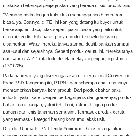
dilakukan beberapa penjaga stan yang berada di sisi produk lain.
"Memang beda dengan kalau kita menunggu booth pameran
biasa, ya. Soalnya, di TEI ini kan yang datang itu buyer untuk
berkelanjutan. Jadi, tidak seperti jualan biasa yang beli untuk
dipakai sendiri. Kita harus punya product knowledge yang
dipamerkan. Wajar mereka tanya sampai detail, bahkan sampai
asal-usul dan sejarahnya. Seperti produk cerutu ini, mereka tanya
dari sampai A-Z," kata Indri di sela melayani pengunjung, Jumat
(17/10/25).
Pada pameran yang diselenggarakan di International Convention
Expo BSD Tangerang itu, PTPN I dan beberapa anak usahanya
memamerkan banyak item produk. Dari produk bahan baku
industri, yakni karet dengan berbagai jenis dan grade-nya, produk
bahan baku pangan, yakni teh, kopi, kakao, hingga produk
pangan dari jenis tanaman semusim. Termasuk produk cerutu
yang termasuk kategori barang konsumsi eksklusif.
Direktur Utama PTPN I Teddy Yunirman Danas mengatakan,
pihaknya memandang pameran dagang ini sangat penting untuk