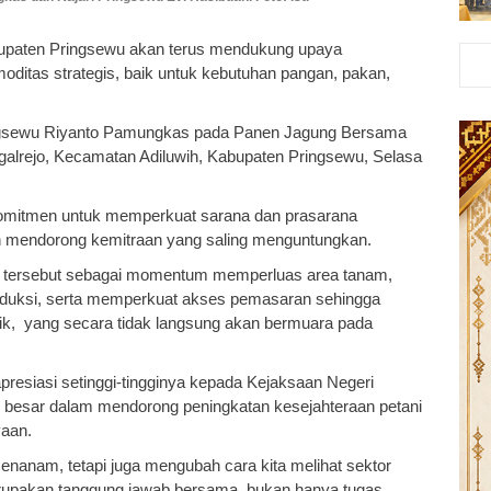
upaten Pringsewu akan terus mendukung upaya
ditas strategis, baik untuk kebutuhan pangan, pakan,
ingsewu Riyanto Pamungkas pada Panen Jagung Bersama
alrejo, Kecamatan Adiluwih, Kabupaten Pringsewu, Selasa
komitmen untuk memperkuat sarana dan prasarana
an mendorong kemitraan yang saling menguntungkan.
g tersebut sebagai momentum memperluas area tanam,
roduksi, serta memperkuat akses pemasaran sehingga
baik, yang secara tidak langsung akan bermuara pada
resiasi setinggi-tingginya kepada Kejaksaan Negeri
besar dalam mendorong peningkatan kesejahteraan petani
yaan.
nanam, tetapi juga mengubah cara kita melihat sektor
rupakan tanggung jawab bersama, bukan hanya tugas