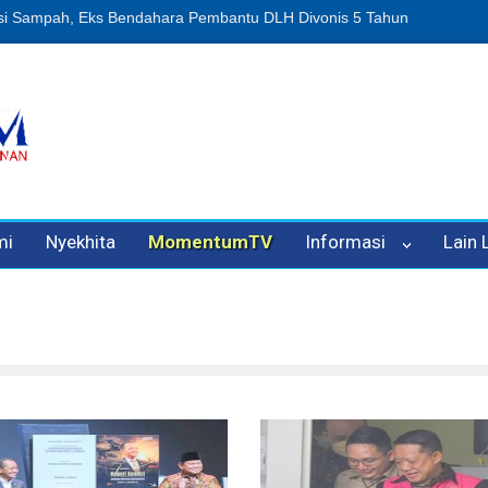
n Oleh Oknum Kadis, Kuasa Hukum Pelapor Desak Polisi Tetapkan P
mi
Nyekhita
MomentumTV
Informasi
Lain