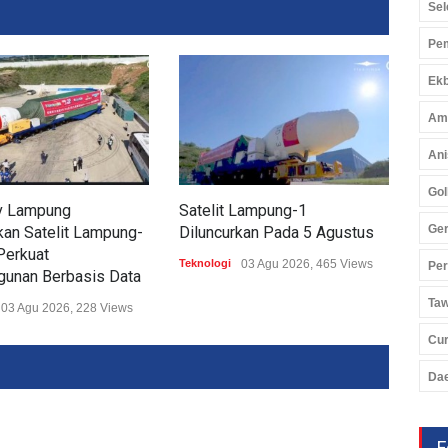
Sel
Pem
Ekb
Am
Ani
Gol
v Lampung
Satelit Lampung-1
Wou
Ger
an Satelit Lampung-
Diluncurkan Pada 5 Agustus
Di 
Perkuat
Teknologi
03 Agu 2026, 465 Views
Tekno
Pe
unan Berbasis Data
Ta
03 Agu 2026, 228 Views
Cu
Da
F