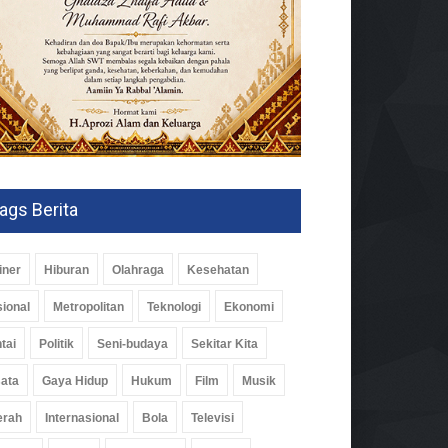
ags Berita
iner
Hiburan
Olahraga
Kesehatan
ional
Metropolitan
Teknologi
Ekonomi
tai
Politik
Seni-budaya
Sekitar Kita
ata
Gaya Hidup
Hukum
Film
Musik
erah
Internasional
Bola
Televisi