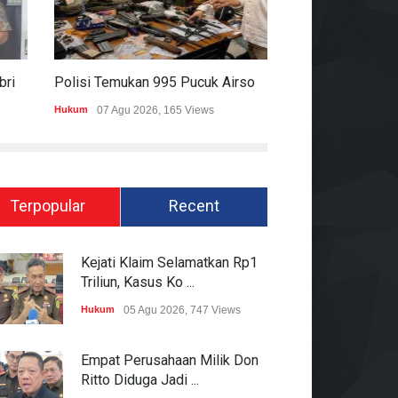
Pakai Rompi Dan Diborgol, Febrie Adriansyah Jalani Pemeriksaan Sebagai Tersangka TPPU
Polisi Temukan 995 Pucuk Airsoft Gun Dan Senjata Api Di Sekolah Swasta
Hukum
07 Agu 2026, 165 Views
Pemerintahan
06 Ag
Terpopular
Recent
Kejati Klaim Selamatkan Rp1
Triliun, Kasus Ko ...
Hukum
05 Agu 2026, 747 Views
Empat Perusahaan Milik Don
Ritto Diduga Jadi ...