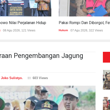
Prabowo Nilai Perjalanan Hidup Bahlil Bukti Kepemimpinan Tak Kenal Latar Ekonomi
k
08 Agu 2026, 121 Views
Hukum
07 Agu 2026, 322 Views
traan Pengembangan Jagung
n
Joko Sulistyo.
603 Views