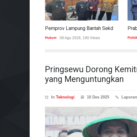
Pemprov Lampung Bantah Sekdaprov Terlibat Peralihan Aset Tanah Di Ryacudu
Hukum
08 Agu 2026, 190 Views
Politi
Pringsewu Dorong Kemi
yang Menguntungkan
In
Teknologi
10 Des 2025
Lapora