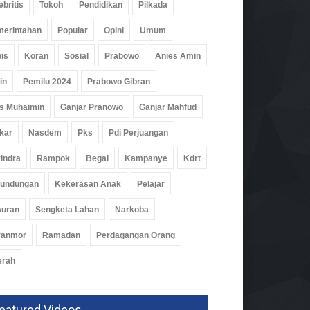
ebritis
Tokoh
Pendidikan
Pilkada
erintahan
Popular
Opini
Umum
is
Koran
Sosial
Prabowo
Anies Amin
in
Pemilu 2024
Prabowo Gibran
s Muhaimin
Ganjar Pranowo
Ganjar Mahfud
kar
Nasdem
Pks
Pdi Perjuangan
w..! Jet Tempur Mendarat
indra
Rampok
Begal
Kampanye
Kdrt
Tol Lampung
logi
11 Feb 2026, 1160 Views
rundungan
Kekerasan Anak
Pelajar
wuran
Sengketa Lahan
Narkoba
ranmor
Ramadan
Perdagangan Orang
erah
eatured Videos