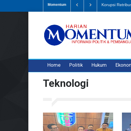
Dugaan Penipua
Momentum
3 years ago
3 years ago
Home
Politik
Hukum
Ekono
Teknologi