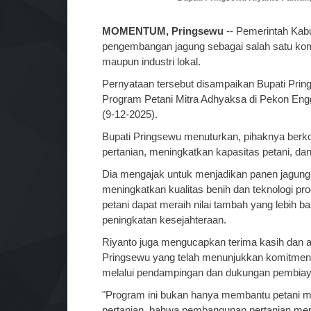
MOMENTUM, Pringsewu
-- Pemerintah Kab
pengembangan jagung sebagai salah satu komo
maupun industri lokal.
Pernyataan tersebut disampaikan Bupati Pr
Program Petani Mitra Adhyaksa di Pekon Engg
(9-12-2025).
Bupati Pringsewu menuturkan, pihaknya ber
pertanian, meningkatkan kapasitas petani, d
Dia mengajak untuk menjadikan panen jagun
meningkatkan kualitas benih dan teknologi p
petani dapat meraih nilai tambah yang lebih 
peningkatan kesejahteraan.
Riyanto juga mengucapkan terima kasih dan ap
Pringsewu yang telah menunjukkan komitmen 
melalui pendampingan dan dukungan pembia
"Program ini bukan hanya membantu petani me
pertanian, bahwa pembangunan pertanian me