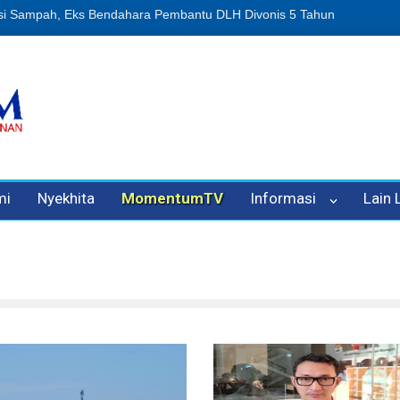
n Oleh Oknum Kadis, Kuasa Hukum Pelapor Desak Polisi Tetapkan P
mi
Nyekhita
MomentumTV
Informasi
Lain