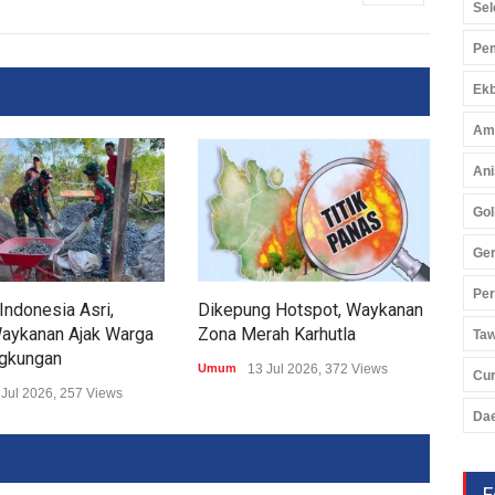
Sel
Pem
Ekb
Am
Ani
Gol
Ger
Pe
Indonesia Asri,
Dikepung Hotspot, Waykanan
Kod
aykanan Ajak Warga
Zona Merah Karhutla
Aks
Ta
ngkungan
Umum
13 Jul 2026, 372 Views
Umu
Cu
 Jul 2026, 257 Views
Da
F