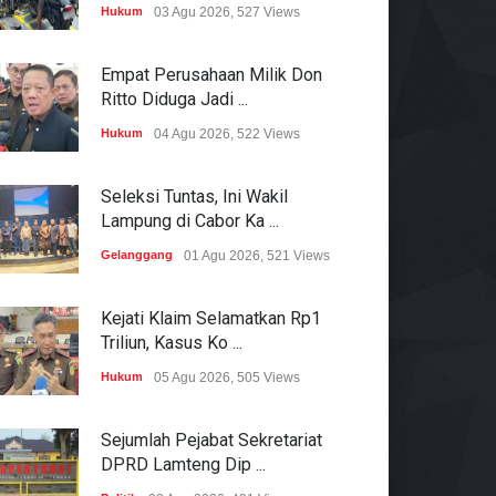
Hukum
03 Agu 2026, 527 Views
Empat Perusahaan Milik Don
Ritto Diduga Jadi ...
Hukum
04 Agu 2026, 522 Views
Seleksi Tuntas, Ini Wakil
Lampung di Cabor Ka ...
Gelanggang
01 Agu 2026, 521 Views
Kejati Klaim Selamatkan Rp1
Triliun, Kasus Ko ...
Hukum
05 Agu 2026, 505 Views
Sejumlah Pejabat Sekretariat
DPRD Lamteng Dip ...