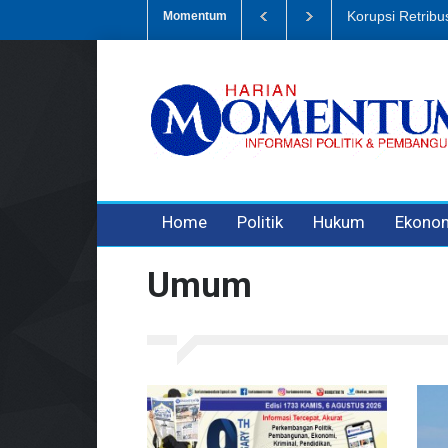
Dugaan Penipua
Momentum
3 years ago
3 years ago
Home
Politik
Hukum
Ekono
Umum