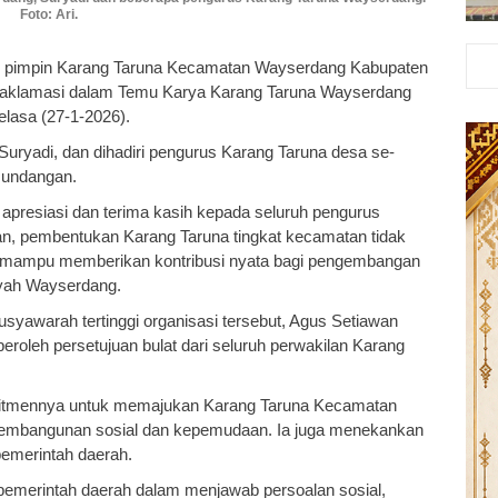
Foto: Ari.
n pimpin Karang Taruna Kecamatan Wayserdang Kabupaten
ra aklamasi dalam Temu Karya Karang Taruna Wayserdang
elasa (27-1-2026).
ryadi, dan dihadiri pengurus Karang Taruna desa se-
 undangan.
resiasi dan terima kasih kepada seluruh pengurus
an, pembentukan Karang Taruna tingkat kecamatan tidak
arus mampu memberikan kontribusi nyata bagi pengembangan
yah Wayserdang.
awarah tertinggi organisasi tersebut, Agus Setiawan
peroleh persetujuan bulat dari seluruh perwakilan Karang
omitmennya untuk memajukan Karang Taruna Kecamatan
 pembangunan sosial dan kepemudaan. Ia juga menekankan
pemerintah daerah.
 pemerintah daerah dalam menjawab persoalan sosial,