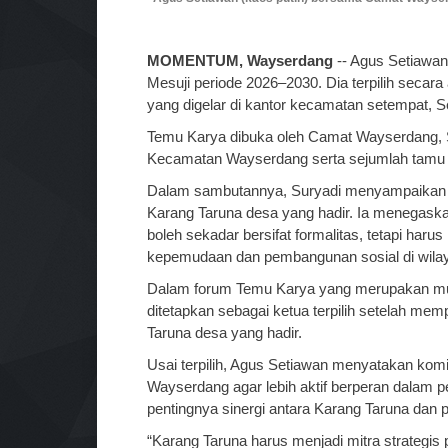
MOMENTUM, Wayserdang
-- Agus Setiawa
Mesuji periode 2026–2030. Dia terpilih seca
yang digelar di kantor kecamatan setempat, S
Temu Karya dibuka oleh Camat Wayserdang, Su
Kecamatan Wayserdang serta sejumlah tamu
Dalam sambutannya, Suryadi menyampaikan ap
Karang Taruna desa yang hadir. Ia menegask
boleh sekadar bersifat formalitas, tetapi h
kepemudaan dan pembangunan sosial di wila
Dalam forum Temu Karya yang merupakan musy
ditetapkan sebagai ketua terpilih setelah mem
Taruna desa yang hadir.
Usai terpilih, Agus Setiawan menyatakan k
Wayserdang agar lebih aktif berperan dalam
pentingnya sinergi antara Karang Taruna dan 
“Karang Taruna harus menjadi mitra strategis