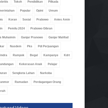
ebritis
Tokoh
Pendidikan
Pilkada
erintahan
Popular
Opini
Umum
is
Koran
Sosial
Prabowo
Anies Amin
in
Pemilu 2024
Prabowo Gibran
s Muhaimin
Ganjar Pranowo
Ganjar Mahfud
kar
Nasdem
Pks
Pdi Perjuangan
indra
Rampok
Begal
Kampanye
Kdrt
rundungan
Kekerasan Anak
Pelajar
im Waykanan Pelopori
i Bersihkan Curup Kereta
wuran
Sengketa Lahan
Narkoba
m
09 Jul 2026, 425 Views
ranmor
Ramadan
Perdagangan Orang
erah
eatured Videos