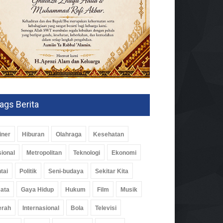
ags Berita
iner
Hiburan
Olahraga
Kesehatan
ional
Metropolitan
Teknologi
Ekonomi
tai
Politik
Seni-budaya
Sekitar Kita
ata
Gaya Hidup
Hukum
Film
Musik
erah
Internasional
Bola
Televisi