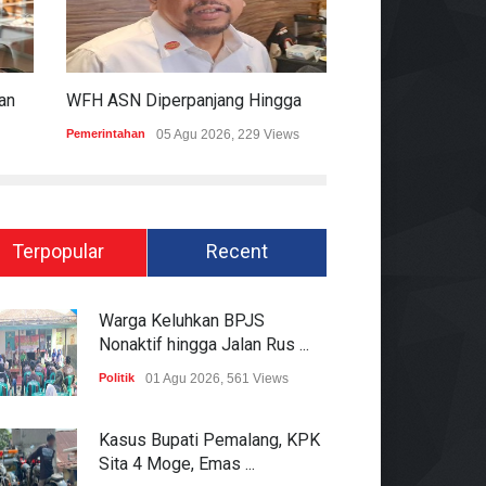
KPK Ungkap Dugaan Pemberian 12.500 Dolar Singapura Ke Pejabat Kementerian Kehutanan
WFH ASN Diperpanjang Hingga Akhir September 2026
Pemerintahan
05 Agu 2026, 229 Views
Hukum
05 Agu 2026
Terpopular
Recent
Warga Keluhkan BPJS
Nonaktif hingga Jalan Rus ...
Politik
01 Agu 2026, 561 Views
Kasus Bupati Pemalang, KPK
Sita 4 Moge, Emas ...