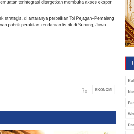
pemuatan terintegrasi ditargetkan membuka akses ekspor
ek strategis, di antaranya perbaikan Tol Pejagan–Pemalang
an pabrik perakitan kendaraan listrik di Subang, Jawa
T
Kul
EKONOMI
Nas
Pan
Wis
Da