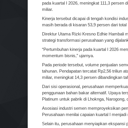
pada kuartal I 2026, meningkat 111,3 persen 
miliar.
Kinerja tersebut dicapai di tengah kondisi indu
masih berada di kisaran 53,9 persen dari total 
Direktur Utama Rizki Kresno Edhie Hambali m
strategi transformasi perusahaan yang dijalan
“Pertumbuhan kinerja pada kuartal I 2026 me
momentum bisnis,” ujarnya.
Pada periode tersebut, volume penjualan seme
tahunan. Pendapatan tercatat Rp2,56 triliun
miliar, meningkat 14,3 persen dibandingkan t
Dari sisi operasional, perusahaan memperkuat
penggunaan bahan bakar alternatif. Upaya ters
Platinum untuk pabrik di Lhoknga, Narogong, d
Asosiasi industri semen memproyeksikan penj
Perusahaan menilai capaian kuartal I menja
Selain itu, perusahaan menyiapkan ekspansi pa