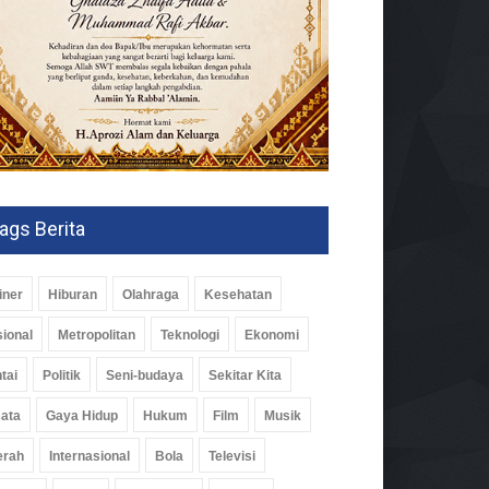
ags Berita
iner
Hiburan
Olahraga
Kesehatan
ional
Metropolitan
Teknologi
Ekonomi
tai
Politik
Seni-budaya
Sekitar Kita
ata
Gaya Hidup
Hukum
Film
Musik
erah
Internasional
Bola
Televisi