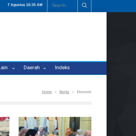
n P-21
Tembus Rp1,6 Triliun, Nilai Investasi di Lamteng Tertinggi d
7 Agustus
10:35 AM
 Lain
Daerah
Indeks
Home
Berita
Ekonomi