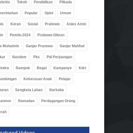
ebritis
Tokoh
Pendidikan
Pilkada
erintahan
Popular
Opini
Umum
is
Koran
Sosial
Prabowo
Anies Amin
in
Pemilu 2024
Prabowo Gibran
 Kuota Bisa Liburan, By.U
s Muhaimin
Ganjar Pranowo
Ganjar Mahfud
bali Hadirkan Program
tamasya 2026
kar
Nasdem
Pks
Pdi Perjuangan
omi
06 Agu 2026, 156 Views
indra
Rampok
Begal
Kampanye
Kdrt
rundungan
Kekerasan Anak
Pelajar
wuran
Sengketa Lahan
Narkoba
ranmor
Ramadan
Perdagangan Orang
erah
eatured Videos