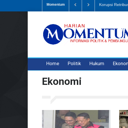
 Sampah, Eks Bendahara Pembantu DLH Divonis 5 Tahun
Dugaan Pen
Momentum
3 years ago
3 years ago
3 years ago
Home
Politik
Hukum
Ekono
Ekonomi