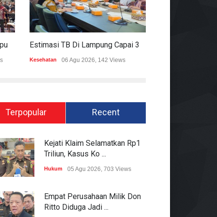
Mitigasi Dampak El Nino, Lampung Data Penggunaan Air Permukaan
Estimasi TB Di Lampung Capai 30.745 Kasus, Pemprov Genjot Percepatan Penanganan
s
Kesehatan
06 Agu 2026, 142 Views
Epapper
06 Agu 202
Terpopular
Recent
Kejati Klaim Selamatkan Rp1
Triliun, Kasus Ko ...
Hukum
05 Agu 2026, 703 Views
Empat Perusahaan Milik Don
Ritto Diduga Jadi ...