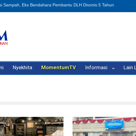
ipuan Oleh Oknum Kadis, Kuasa Hukum Pelapor Desak Polisi Tetapka
mi
Nyekhita
MomentumTV
Informasi
Lain