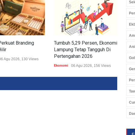
Sel
Pem
Ekb
Am
erkuat Branding
Tumbuh 5,29 Persen, Ekonomi
Beli
Ani
ilir
Lampung Tetap Tangguh Di
Kem
Pertengahan 2026
KUo
Gol
06 Agu 2026, 130 Views
Ekonomi
06 Agu 2026, 156 Views
Ekon
Ger
Pe
Ta
Cu
Da
F