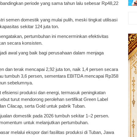
dibandingkan periode yang sama tahun lalu sebesar Rp48,22
stri semen domestik yang mulai pulih, meski tingkat utilisasi
kapasitas sekitar 124 juta ton.
engatakan, pertumbuhan ini mencerminkan efektivitas
kan secara konsisten.
njadi awal yang baik bagi perusahaan dalam menjaga
n dan terak mencapai 2,92 juta ton, naik 1,4 persen secara
 atau tumbuh 3,6 persen, sementara EBITDA mencapai Rp358
ahun sebelumnya.
 efisiensi produksi dan energi, termasuk peningkatan
ebut turut mendorong perolehan sertifikat Green Label
an Cilacap, serta Gold untuk pabrik Tuban.
ualan domestik pada 2026 tumbuh sekitar 1–2 persen.
di momentum untuk melanjutkan pertumbuhan.
sar melalui ekspor dari fasilitas produksi di Tuban, Jawa