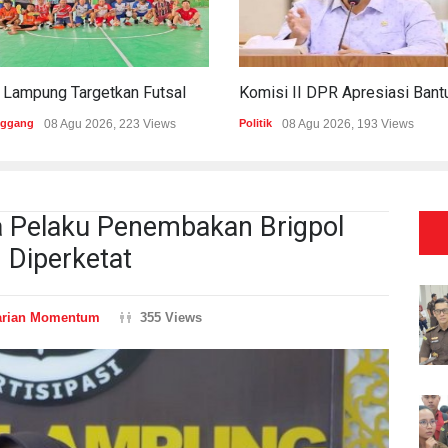
PWI Lampung Targetkan Futsal Kembali Raih Kejayaan Di Porwanas 2027
nggang
08 Agu 2026, 223 Views
Politik
08 Agu 2026, 193 Views
 Pelaku Penembakan Brigpol
 Diperketat
arian Momentum
355 Views