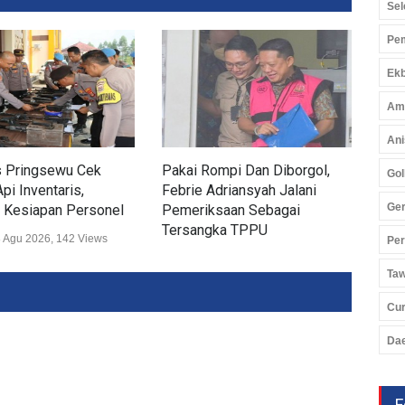
Sel
Pem
Ekb
Am
Ani
s Pringsewu Cek
Pakai Rompi Dan Diborgol,
Pol
Gol
pi Inventaris,
Febrie Adriansyah Jalani
Airs
Ger
 Kesiapan Personel
Pemeriksaan Sebagai
Sek
Tersangka TPPU
 Agu 2026, 142 Views
Huk
Pe
Hukum
07 Agu 2026, 343 Views
Ta
Cu
Da
F