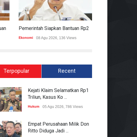
Komisi II DPR Apresiasi Bantuan Fiskal Rp20,5 Triliun Untuk Daerah
Pemerintah Siapkan Bantuan Rp20,5 Triliun Untuk Pemda
Ekonomi
08 Agu 2026, 136 Views
Hukum
08 Agu 2026
Terpopular
Recent
Kejati Klaim Selamatkan Rp1
Triliun, Kasus Ko ...
Hukum
05 Agu 2026, 786 Views
Empat Perusahaan Milik Don
Ritto Diduga Jadi ...