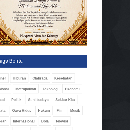
ags Berita
iner
Hiburan
Olahraga
Kesehatan
ional
Metropolitan
Teknologi
Ekonomi
tai
Politik
Seni-budaya
Sekitar Kita
ata
Gaya Hidup
Hukum
Film
Musik
erah
Internasional
Bola
Televisi