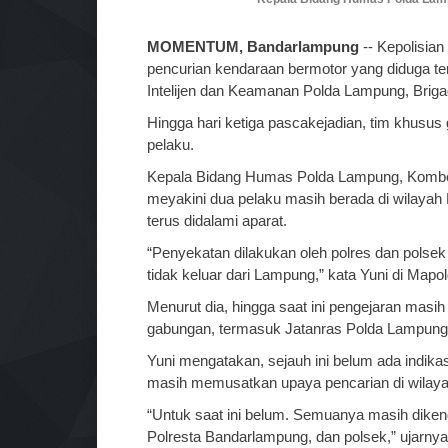
MOMENTUM, Bandarlampung
-- Kepolisia
pencurian kendaraan bermotor yang diduga te
Intelijen dan Keamanan Polda Lampung, Briga
Hingga hari ketiga pascakejadian, tim khusu
pelaku.
Kepala Bidang Humas Polda Lampung, Kombes
meyakini dua pelaku masih berada di wilayah 
terus didalami aparat.
“Penyekatan dilakukan oleh polres dan polse
tidak keluar dari Lampung,” kata Yuni di Mapo
Menurut dia, hingga saat ini pengejaran mas
gabungan, termasuk Jatanras Polda Lampung, 
Yuni mengatakan, sejauh ini belum ada indikas
masih memusatkan upaya pencarian di wilay
“Untuk saat ini belum. Semuanya masih diken
Polresta Bandarlampung, dan polsek,” ujarnya