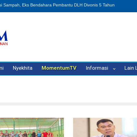
n Oleh Oknum Kadis, Kuasa Hukum Pelapor Desak Polisi Tetapkan P
mi
Nyekhita
MomentumTV
Informasi
Lain