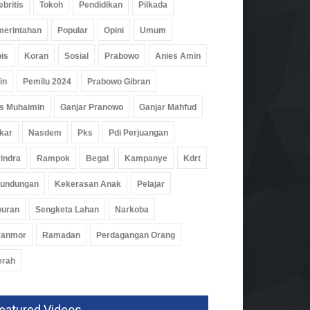
ebritis
Tokoh
Pendidikan
Pilkada
erintahan
Popular
Opini
Umum
is
Koran
Sosial
Prabowo
Anies Amin
in
Pemilu 2024
Prabowo Gibran
s Muhaimin
Ganjar Pranowo
Ganjar Mahfud
isi Temukan 995 Pucuk
kar
Nasdem
Pks
Pdi Perjuangan
oft Gun Dan Senjata Api Di
indra
Rampok
Begal
Kampanye
Kdrt
olah Swasta
um
07 Agu 2026, 173 Views
rundungan
Kekerasan Anak
Pelajar
wuran
Sengketa Lahan
Narkoba
ranmor
Ramadan
Perdagangan Orang
erah
eatured Videos