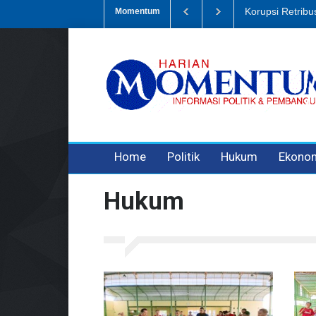
mpah, Eks Bendahara Pembantu DLH Divonis 5 Tahun
Dugaan Penipua
Momentum
3 years ago
3 years ago
3 years ago
Home
Politik
Hukum
Ekono
Hukum