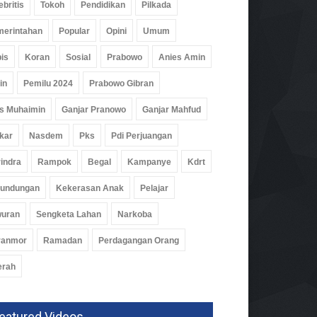
ebritis
Tokoh
Pendidikan
Pilkada
erintahan
Popular
Opini
Umum
is
Koran
Sosial
Prabowo
Anies Amin
in
Pemilu 2024
Prabowo Gibran
s Muhaimin
Ganjar Pranowo
Ganjar Mahfud
kar
Nasdem
Pks
Pdi Perjuangan
indra
Rampok
Begal
Kampanye
Kdrt
rundungan
Kekerasan Anak
Pelajar
wuran
Sengketa Lahan
Narkoba
ranmor
Ramadan
Perdagangan Orang
erah
eatured Videos