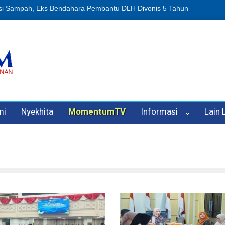
n Oleh Oknum Kadis, Kuasa Hukum Pelapor Desak Polisi Tetapkan P
mi
Nyekhita
MomentumTV
Informasi
Lain