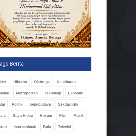
ags Berita
iner
Hiburan
Olahraga
Kesehatan
ional
Metropolitan
Teknologi
Ekonomi
tai
Politik
Seni-budaya
Sekitar Kita
ata
Gaya Hidup
Hukum
Film
Musik
erah
Internasional
Bola
Televisi