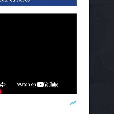
eknas Lampung Minta
 Selektif Tetapkan
enang Tender Konstruksi
omi
06 Agu 2026, 440 Views