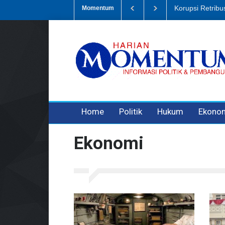
Dugaan Penipua
Momentum
3 years ago
3 years ago
Home
Politik
Hukum
Ekono
Ekonomi