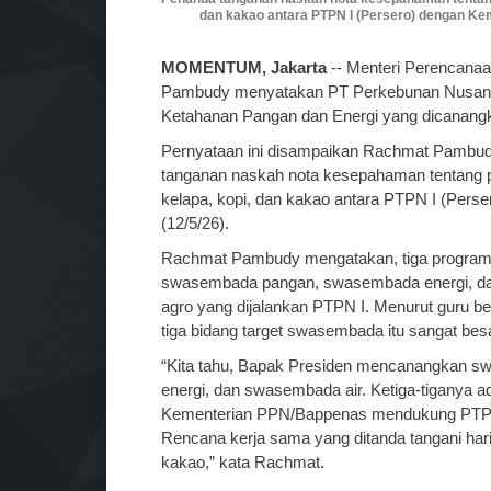
dan kakao antara PTPN I (Persero) dengan Keme
MOMENTUM, Jakarta
-- Menteri Perencana
Pambudy menyatakan PT Perkebunan Nusantara
Ketahanan Pangan dan Energi yang dicanang
Pernyataan ini disampaikan Rachmat Pambu
tanganan naskah nota kesepahaman tentang p
kelapa, kopi, dan kakao antara PTPN I (Pers
(12/5/26).
Rachmat Pambudy mengatakan, tiga program 
swasembada pangan, swasembada energi, dan
agro yang dijalankan PTPN I. Menurut guru b
tiga bidang target swasembada itu sangat besa
“Kita tahu, Bapak Presiden mencanangkan 
energi, dan swasembada air. Ketiga-tiganya ad
Kementerian PPN/Bappenas mendukung PTPN
Rencana kerja sama yang ditanda tangani hari i
kakao,” kata Rachmat.