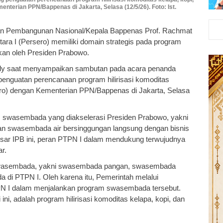
nterian PPN/Bappenas di Jakarta, Selasa (12/5/26). Foto: Ist.
an Pembangunan Nasional/Kepala Bappenas Prof. Rachmat
 I (Persero) memiliki domain strategis pada program
kan oleh Presiden Prabowo.
dy saat menyampaikan sambutan pada acara penanda
enguatan perencanaan program hilirisasi komoditas
ero) dengan Kementerian PPN/Bappenas di Jakarta, Selasa
swasembada yang diakselerasi Presiden Prabowo, yakni
 swasembada air bersinggungan langsung dengan bisnis
esar IPB ini, peran PTPN I dalam mendukung terwujudnya
r.
swasembada, yakni swasembada pangan, swasembada
a di PTPN I. Oleh karena itu, Pemerintah melalui
 I dalam menjalankan program swasembada tersebut.
ni, adalah program hilirisasi komoditas kelapa, kopi, dan