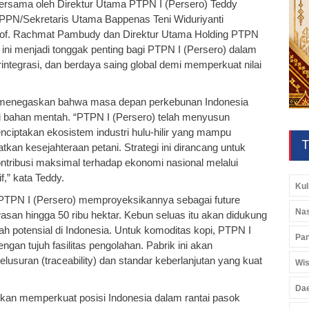
rsama oleh Direktur Utama PTPN I (Persero) Teddy
PPN/Sekretaris Utama Bappenas Teni Widuriyanti
rof. Rachmat Pambudy dan Direktur Utama Holding PTPN
 ini menjadi tonggak penting bagi PTPN I (Persero) dalam
ntegrasi, dan berdaya saing global demi memperkuat nilai
menegaskan bahwa masa depan perkebunan Indonesia
si bahan mentah. “PTPN I (Persero) telah menyusun
enciptakan ekosistem industri hulu-hilir yang mampu
T
an kesejahteraan petani. Strategi ini dirancang untuk
tribusi maksimal terhadap ekonomi nasional melalui
,” kata Teddy.
Kul
 PTPN I (Persero) memproyeksikannya sebagai future
Nas
an hingga 50 ribu hektar. Kebun seluas itu akan didukung
ah potensial di Indonesia. Untuk komoditas kopi, PTPN I
Pan
ngan tujuh fasilitas pengolahan. Pabrik ini akan
usuran (traceability) dan standar keberlanjutan yang kuat
Wis
Da
kan memperkuat posisi Indonesia dalam rantai pasok