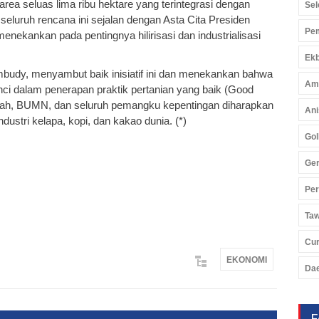
area seluas lima ribu hektare yang terintegrasi dengan
Sel
eluruh rencana ini sejalan dengan Asta Cita Presiden
Pem
nekankan pada pentingnya hilirisasi dan industrialisasi
Ekb
udy, menyambut baik inisiatif ini dan menekankan bahwa
Am
unci dalam penerapan praktik pertanian yang baik (Good
rintah, BUMN, dan seluruh pemangku kepentingan diharapkan
Ani
ustri kelapa, kopi, dan kakao dunia. (*)
Gol
Ger
Pe
Ta
Cu
EKONOMI
Da
F