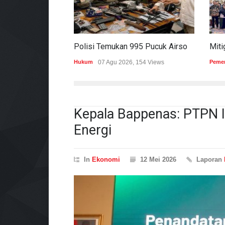
Polisi Temukan 995 Pucuk Airsoft Gun Dan Senjata Api Di Sekolah Swasta
Hukum
07 Agu 2026, 154 Views
Pemer
Kepala Bappenas: PTPN 
Energi
In
Ekonomi
12 Mei 2026
Laporan