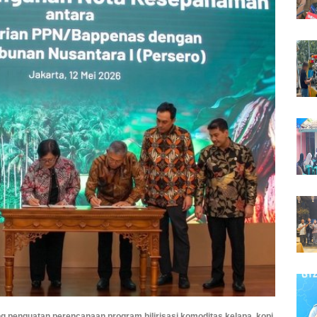
penguatan perencanaan program hilirisasi komoditas kelapa, kopi,