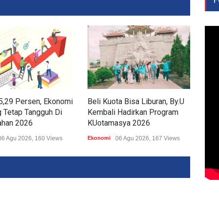
5,29 Persen, Ekonomi
Beli Kuota Bisa Liburan, By.U
Asp
 Tetap Tangguh Di
Kembali Hadirkan Program
OPD
ahan 2026
KUotamasya 2026
Pem
06 Agu 2026, 160 Views
Ekonomi
06 Agu 2026, 167 Views
Ekon