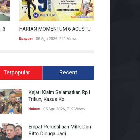
Estimasi TB Di Lampung Capai 30.745 Kasus, Pemprov Genjot Percepatan Penanganan
HARIAN MOMENTUM 6 AGUSTUS 2026
Epapper
06 Agu 2026, 241 Views
Teknologi
05 Agu 20
Terpopular
Recent
Kejati Klaim Selamatkan Rp1
Triliun, Kasus Ko ...
Hukum
05 Agu 2026, 719 Views
Empat Perusahaan Milik Don
Ritto Diduga Jadi ...