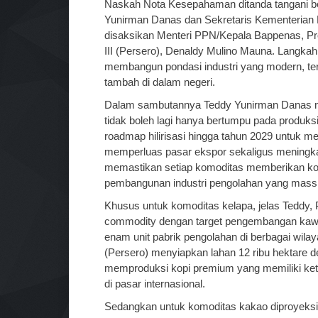
Naskah Nota Kesepahaman ditanda tangani be
Yunirman Danas dan Sekretaris Kementerian 
disaksikan Menteri PPN/Kepala Bappenas, P
III (Persero), Denaldy Mulino Mauna. Langkah
membangun pondasi industri yang modern, teri
tambah di dalam negeri.
Dalam sambutannya Teddy Yunirman Danas 
tidak boleh lagi hanya bertumpu pada produk
roadmap hilirisasi hingga tahun 2029 untuk m
memperluas pasar ekspor sekaligus meningkatk
memastikan setiap komoditas memberikan kon
pembangunan industri pengolahan yang massif
Khusus untuk komoditas kelapa, jelas Teddy,
commodity dengan target pengembangan kawas
enam unit pabrik pengolahan di berbagai wilay
(Persero) menyiapkan lahan 12 ribu hektare de
memproduksi kopi premium yang memiliki ketel
di pasar internasional.
Sedangkan untuk komoditas kakao diproyeksi