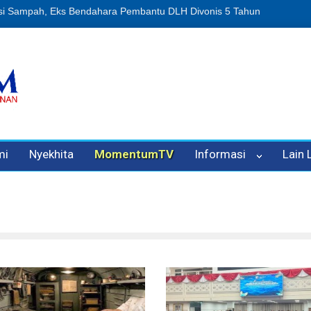
n Oleh Oknum Kadis, Kuasa Hukum Pelapor Desak Polisi Tetapkan P
mi
Nyekhita
MomentumTV
Informasi
Lain