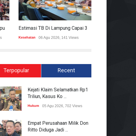
Mitigasi Dampak El Nino, Lampung Data Penggunaan Air Permukaan
Estimasi TB Di Lampung Capai 30.745 Kasus, Pemprov Genjot Percepatan Penanganan
s
Kesehatan
06 Agu 2026, 141 Views
Epapper
06 Agu 202
Terpopular
Recent
Kejati Klaim Selamatkan Rp1
Triliun, Kasus Ko ...
Hukum
05 Agu 2026, 702 Views
Empat Perusahaan Milik Don
Ritto Diduga Jadi ...