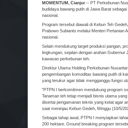
MOMENTUM, Cianjur
-- PT Perkebunan Nusa
budidaya bawang putih di Jawa Barat sebag
nasional.
Program tersebut diawali di Kebun Teh Gedeh,
Prabowo Subianto melalui Menteri Pertanian
nasional.
Selain mendukung target produksi pangan, pro
lingkungan, sejalan dengan arahan Gubernur Ja
kawasan perkebunan teh.
Direktur Utama Holding Perkebunan Nusantar
pengembangan komoditas bawang putih di kaw
yang terukur agar tidak mengganggu fungsi u
“PTPN I berkomitmen mendukung program sw
Tanaman teh tetap menjadi bisnis utama yang h
disertai pengamanan teknis yang ketat agar are
saat meninjau Kebun Gedeh, Minggu (10/5/20
Sebagai tahap awal, PTPN I menyiapkan laha
200 hektare. Ground breaking program terseb