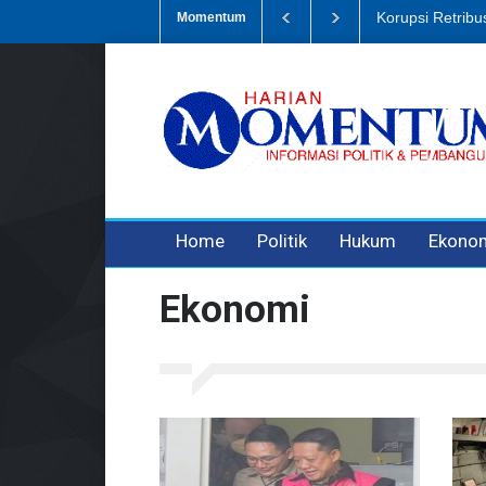
pah, Eks Bendahara Pembantu DLH Divonis 5 Tahun
Dugaan Penipua
Momentum
3 years ago
3 years ago
3 years ago
Home
Politik
Hukum
Ekono
Ekonomi