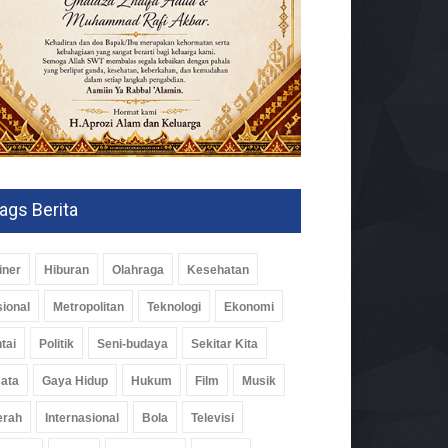
ags Berita
iner
Hiburan
Olahraga
Kesehatan
ional
Metropolitan
Teknologi
Ekonomi
tai
Politik
Seni-budaya
Sekitar Kita
ata
Gaya Hidup
Hukum
Film
Musik
erah
Internasional
Bola
Televisi