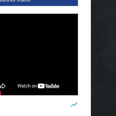
tamasya 2026
omi
06 Agu 2026, 155 Views