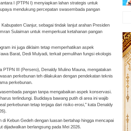
ntara I (PTPN I) menyiapkan lahan strategis untuk
ai upaya mendukung percepatan swasembada pangan
 Kabupaten Cianjur, sebagai tindak lanjut arahan Presiden
 Amran Sulaiman untuk memperkuat ketahanan pangan
gram ini juga diklaim tetap memperhatikan aspek
wa Barat, Dedi Mulyadi, terkait pemulihan fungsi ekologis
a PTPN III (Persero), Denaldy Mulino Mauna, mengatakan
asan perkebunan teh dilakukan dengan pendekatan teknis
tama perkebunan.
asembada pangan tanpa mengabaikan aspek konservasi.
arus terlindungi. Budidaya bawang putih di area ini wajib
al perkebunan tetap terjaga dari risiko erosi,” kata Denaldy
26).
n di Kebun Gedeh dengan luasan bertahap hingga mencapai
ut dijadwalkan berlangsung pada Mei 2026.