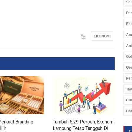
Sel
Pem
Ekb
Am
EKONOMI
Ani
Gol
Ger
Pe
Ta
Cu
Da
erkuat Branding
Tumbuh 5,29 Persen, Ekonomi
Beli
ilir
Lampung Tetap Tangguh Di
Kem
F