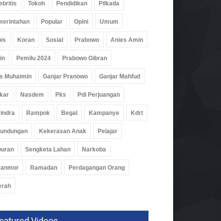
ebritis
Tokoh
Pendidikan
Pilkada
erintahan
Popular
Opini
Umum
is
Koran
Sosial
Prabowo
Anies Amin
in
Pemilu 2024
Prabowo Gibran
s Muhaimin
Ganjar Pranowo
Ganjar Mahfud
kar
Nasdem
Pks
Pdi Perjuangan
indra
Rampok
Begal
Kampanye
Kdrt
rundungan
Kekerasan Anak
Pelajar
wuran
Sengketa Lahan
Narkoba
ranmor
Ramadan
Perdagangan Orang
erah
 Kuota Bisa Liburan, By.U
bali Hadirkan Program
eatured Videos