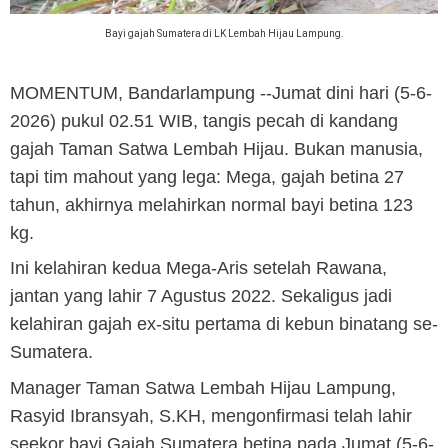
Bayi gajah Sumatera di LK Lembah Hijau Lampung.
MOMENTUM, Bandarlampung
--Jumat dini hari (5-6-
2026) pukul 02.51 WIB, tangis pecah di kandang
gajah Taman Satwa Lembah Hijau. Bukan manusia,
tapi tim mahout yang lega: Mega, gajah betina 27
tahun, akhirnya melahirkan normal bayi betina 123
kg.
Ini kelahiran kedua Mega-Aris setelah Rawana,
jantan yang lahir 7 Agustus 2022. Sekaligus jadi
kelahiran gajah ex-situ pertama di kebun binatang se-
Sumatera.
Manager Taman Satwa Lembah Hijau Lampung,
Rasyid Ibransyah, S.KH, mengonfirmasi telah lahir
seekor bayi Gajah Sumatera betina pada Jumat (5-6-