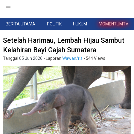
BERITA UTAMA
POLITIK
HUKUM
MOMENTUMTV
Setelah Harimau, Lembah Hijau Sambut
Kelahiran Bayi Gajah Sumatera
Tanggal
05 Jun 2026
- Laporan
Wawan/rls
- 544 Views