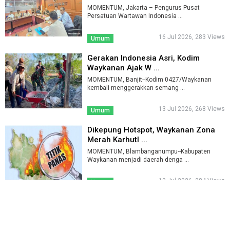
MOMENTUM, Jakarta – Pengurus Pusat
Persatuan Wartawan Indonesia ...
16 Jul 2026, 283 Views
Umum
Gerakan Indonesia Asri, Kodim
Waykanan Ajak W ...
MOMENTUM, Banjit--Kodim 0427/Waykanan
kembali menggerakkan semang ...
13 Jul 2026, 268 Views
Umum
Dikepung Hotspot, Waykanan Zona
Merah Karhutl ...
MOMENTUM, Blambanganumpu--Kabupaten
Waykanan menjadi daerah denga ...
13 Jul 2026, 384 Views
Umum
Kodim Waykanan Pelopori Aksi
Bersihkan Curup ...
MOMENTUM, Blambanganump--Kodim