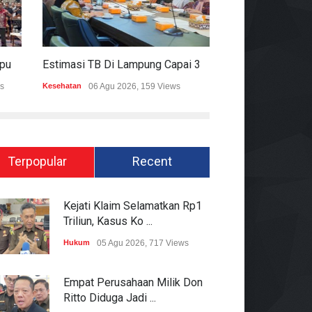
Mitigasi Dampak El Nino, Lampung Data Penggunaan Air Permukaan
Estimasi TB Di Lampung Capai 30.745 Kasus, Pemprov Genjot Percepatan Penanganan
s
Kesehatan
06 Agu 2026, 159 Views
Epapper
06 Agu 202
Terpopular
Recent
Kejati Klaim Selamatkan Rp1
Triliun, Kasus Ko ...
Hukum
05 Agu 2026, 717 Views
Empat Perusahaan Milik Don
Ritto Diduga Jadi ...