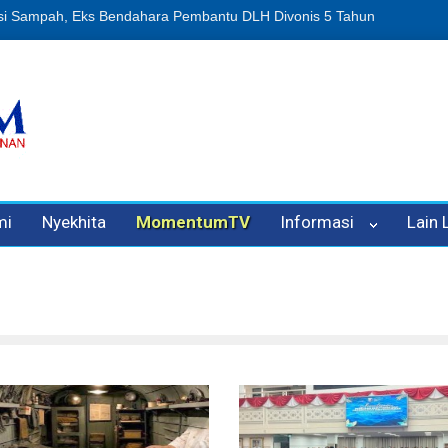
uan Oleh Oknum Kadis, Kuasa Hukum Pelapor Desak Polisi Tetapkan 
mi
Nyekhita
MomentumTV
Informasi
Lain