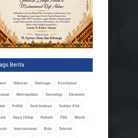
ags Berita
iner
Hiburan
Olahraga
Kesehatan
ional
Metropolitan
Teknologi
Ekonomi
tai
Politik
Seni-budaya
Sekitar Kita
ata
Gaya Hidup
Hukum
Film
Musik
erah
Internasional
Bola
Televisi