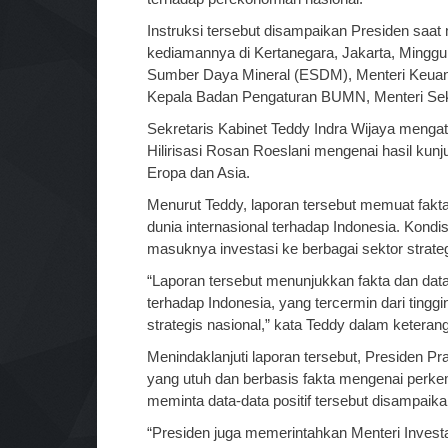
Instruksi tersebut disampaikan Presiden saa
kediamannya di Kertanegara, Jakarta, Minggu (
Sumber Daya Mineral (ESDM), Menteri Keuanga
Kepala Badan Pengaturan BUMN, Menteri Sekre
Sekretaris Kabinet Teddy Indra Wijaya mengat
Hilirisasi Rosan Roeslani mengenai hasil kunj
Eropa dan Asia.
Menurut Teddy, laporan tersebut memuat fak
dunia internasional terhadap Indonesia. Kondisi
masuknya investasi ke berbagai sektor strateg
“Laporan tersebut menunjukkan fakta dan data
terhadap Indonesia, yang tercermin dari tingg
strategis nasional,” kata Teddy dalam keteran
Menindaklanjuti laporan tersebut, Presiden P
yang utuh dan berbasis fakta mengenai perke
meminta data-data positif tersebut disampaika
“Presiden juga memerintahkan Menteri Investas