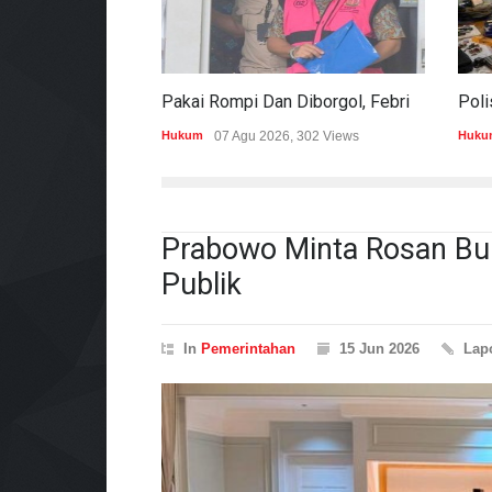
Pakai Rompi Dan Diborgol, Febrie Adriansyah Jalani Pemeriksaan Sebagai Tersangka TPPU
Hukum
07 Agu 2026, 302 Views
Huku
Prabowo Minta Rosan Buk
Publik
In
Pemerintahan
15 Jun 2026
Lap