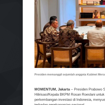
Presiden memanggil sejumlah anggota Kabinet Merah 
MOMENTUM, Jakarta
-- Presiden Prabowo S
Hilirisasi/Kepala BKPM Rosan Roeslani untuk
perkembangan investasi di Indonesia, menyus
terhadap perekonomian nasional.