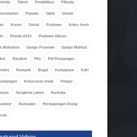
ebritis
Tokoh
Pendidikan
Pilkada
erintahan
Popular
Opini
Umum
is
Koran
Sosial
Prabowo
Anies Amin
in
Pemilu 2024
Prabowo Gibran
s Muhaimin
Ganjar Pranowo
Ganjar Mahfud
kar
Nasdem
Pks
Pdi Perjuangan
indra
Rampok
Begal
Kampanye
Kdrt
rundungan
Kekerasan Anak
Pelajar
wuran
Sengketa Lahan
Narkoba
buhkan Budaya Baca,
aba Gencarkan
ranmor
Ramadan
Perdagangan Orang
ustakaan Keliling
erah
rintahan
Agu 2026, 287 Views
eatured Videos