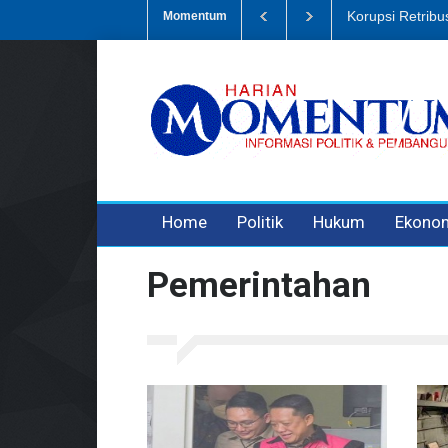
ampah, Eks Bendahara Pembantu DLH Divonis 5 Tahun
Dugaan Penip
Momentum
3 years ago
3 years ago
3 years ago
Home
Politik
Hukum
Ekono
Pemerintahan