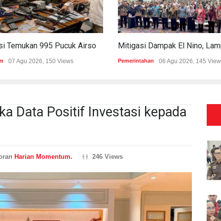
Polisi Temukan 995 Pucuk Airsoft Gun Dan Senjata Api Di Sekolah Swasta
m
07 Agu 2026, 150 Views
Pemerintahan
06 Agu 2026, 145 View
a Data Positif Investasi kepada
oran
Harian Momentum.
246 Views