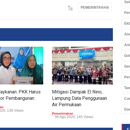
Sel
PEMERINTAHAN
Pem
Ekb
Am
Ani
Gol
Ger
Pe
Ta
Waykanan: PKK Harus
Mitigasi Dampak El Nino,
Tum
tor Pembangunan
Lampung Data Penggunaan
Tub
Cu
Air Permukaan
Perp
an
Da
026, 136 Views
Pemerintahan
Peme
06 Agu 2026, 145 Views
05 
F