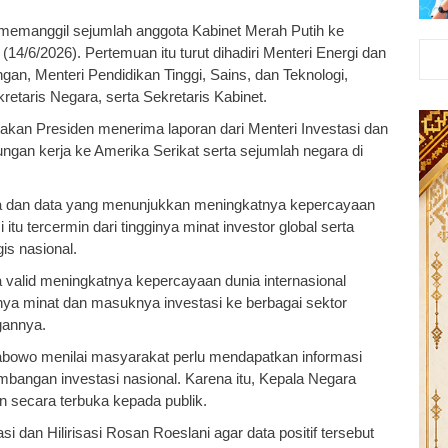
t memanggil sejumlah anggota Kabinet Merah Putih ke
14/6/2026). Pertemuan itu turut dihadiri Menteri Energi dan
n, Menteri Pendidikan Tinggi, Sains, dan Teknologi,
taris Negara, serta Sekretaris Kabinet.
akan Presiden menerima laporan dari Menteri Investasi dan
ungan kerja ke Amerika Serikat serta sejumlah negara di
ta dan data yang menunjukkan meningkatnya kepercayaan
 itu tercermin dari tingginya minat investor global serta
is nasional.
 valid meningkatnya kepercayaan dunia internasional
inya minat dan masuknya investasi ke berbagai sektor
gannya.
rabowo menilai masyarakat perlu mendapatkan informasi
mbangan investasi nasional. Karena itu, Kepala Negara
n secara terbuka kepada publik.
i dan Hilirisasi Rosan Roeslani agar data positif tersebut