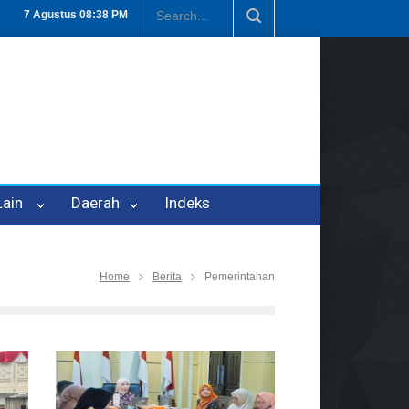
P-21
Tembus Rp1,6 Triliun, Nilai Investasi di Lamteng Tertinggi di L
7 Agustus
08:38 PM
 Lain
Daerah
Indeks
Home
Berita
Pemerintahan