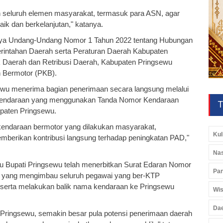
an seluruh elemen masyarakat, termasuk para ASN, agar
ik dan berkelanjutan," katanya.
nya Undang-Undang Nomor 1 Tahun 2022 tentang Hubungan
rintahan Daerah serta Peraturan Daerah Kabupaten
 Daerah dan Retribusi Daerah, Kabupaten Pringsewu
 Bermotor (PKB).
wu menerima bagian penerimaan secara langsung melalui
 kendaraan yang menggunakan Tanda Nomor Kendaraan
T
upaten Pringsewu.
kendaraan bermotor yang dilakukan masyarakat,
Kul
erikan kontribusi langsung terhadap peningkatan PAD,"
Nas
u Bupati Pringsewu telah menerbitkan Surat Edaran Nomor
Pan
5 yang mengimbau seluruh pegawai yang ber-KTP
serta melakukan balik nama kendaraan ke Pringsewu
Wis
Da
 Pringsewu, semakin besar pula potensi penerimaan daerah