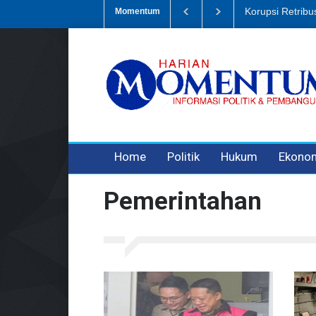
Dugaan Penipua
Momentum
3 years ago
3 years ago
Home
Politik
Hukum
Ekono
Pemerintahan