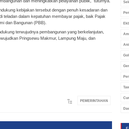
mbangunan dan meningkatkan pelayanan publik," tuturnya.
Sel
ndukung kebijakan tersebut dengan penuh kesadaran dan
Pem
di teladan dalam kepatuhan membayar pajak, baik Pajak
mi dan Bangunan (PBB).
Ekb
endukung terwujudnya pembangunan yang berkelanjutan,
Am
 mewujudkan Pringsewu Makmur, Lampung Maju, dan
Ani
Gol
Ger
Pe
Ta
Cu
PEMERINTAHAN
Da
F