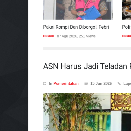
Pakai Rompi Dan Diborgol, Febrie Adriansyah Jalani Pemeriksaan Sebagai Tersangka TPPU
Hukum
07 Agu 2026, 251 Views
Huku
ASN Harus Jadi Teladan 
In
Pemerintahan
15 Jun 2026
Lap