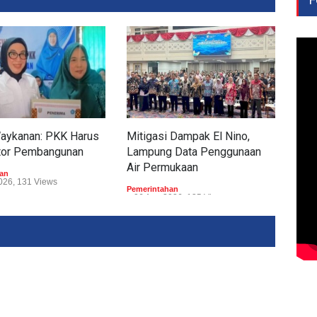
Waykanan: PKK Harus
Mitigasi Dampak El Nino,
Tum
tor Pembangunan
Lampung Data Penggunaan
Tub
Air Permukaan
Perp
an
026, 131 Views
Pemerintahan
Peme
06 Agu 2026, 135 Views
05 