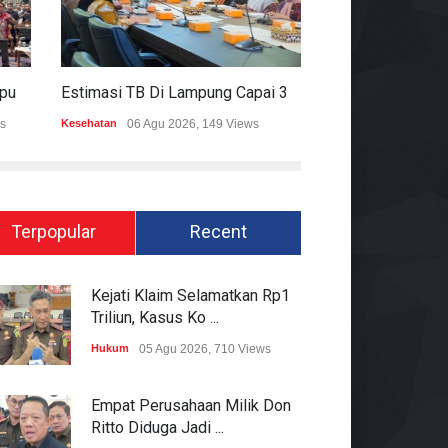
Mitigasi Dampak El Nino, Lampung Data Penggunaan Air Permukaan
Estimasi TB Di Lampung Capai 30.745 Kasus, Pemprov Genjot Percepatan Penanganan
s
Kesehatan
06 Agu 2026, 149 Views
Epapper
06 Agu 202
Terpopular
Recent
Kejati Klaim Selamatkan Rp1
Triliun, Kasus Ko ...
Hukum
05 Agu 2026, 710 Views
Empat Perusahaan Milik Don
Ritto Diduga Jadi ...