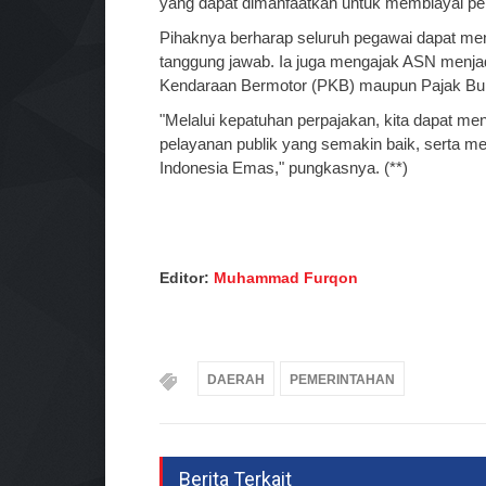
yang dapat dimanfaatkan untuk membiayai pe
Pihaknya berharap seluruh pegawai dapat me
tanggung jawab. Ia juga mengajak ASN menja
Kendaraan Bermotor (PKB) maupun Pajak Bu
"Melalui kepatuhan perpajakan, kita dapat m
pelayanan publik yang semakin baik, serta
Indonesia Emas," pungkasnya. (**)
Editor:
Muhammad Furqon
DAERAH
PEMERINTAHAN
Berita Terkait