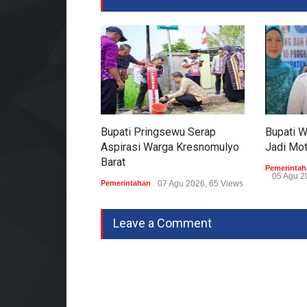
Bupati Pringsewu Serap
Bupati 
Aspirasi Warga Kresnomulyo
Jadi Mo
Barat
Pemerintah
05 Agu 2
Pemerintahan
07 Agu 2026, 65 Views
Leave a Comment