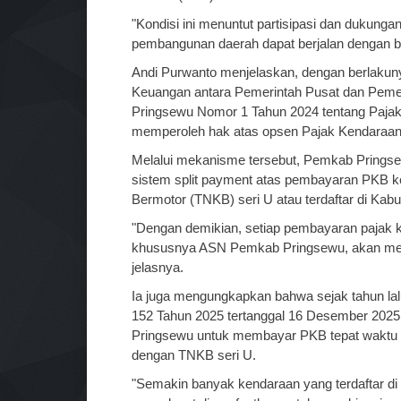
"Kondisi ini menuntut partisipasi dan dukung
pembangunan daerah dapat berjalan dengan ba
Andi Purwanto menjelaskan, dengan berlaku
Keuangan antara Pemerintah Pusat dan Peme
Pringsewu Nomor 1 Tahun 2024 tentang Pajak
memperoleh hak atas opsen Pajak Kendaraan
Melalui mekanisme tersebut, Pemkab Pringse
sistem split payment atas pembayaran PKB
Bermotor (TNKB) seri U atau terdaftar di Kab
"Dengan demikian, setiap pembayaran pajak 
khususnya ASN Pemkab Pringsewu, akan memb
jelasnya.
Ia juga mengungkapkan bahwa sejak tahun lal
152 Tahun 2025 tertanggal 16 Desember 202
Pringsewu untuk membayar PKB tepat waktu 
dengan TNKB seri U.
"Semakin banyak kendaraan yang terdaftar di