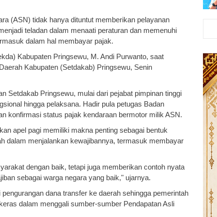
egara (ASN) tidak hanya dituntut memberikan pelayanan
s menjadi teladan dalam menaati peraturan dan memenuhi
termasuk dalam hal membayar pajak.
Sekda) Kabupaten Pringsewu, M. Andi Purwanto, saat
t Daerah Kabupaten (Setdakab) Pringsewu, Senin
gan Setdakab Pringsewu, mulai dari pejabat pimpinan tinggi
ngsional hingga pelaksana. Hadir pula petugas Badan
 konfirmasi status pajak kendaraan bermotor milik ASN.
an apel pagi memiliki makna penting sebagai bentuk
tah dalam menjalankan kewajibannya, termasuk membayar
yarakat dengan baik, tetapi juga memberikan contoh nyata
ban sebagai warga negara yang baik," ujarnya.
i pengurangan dana transfer ke daerah sehingga pemerintah
bih keras dalam menggali sumber-sumber Pendapatan Asli