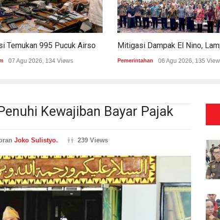
Polisi Temukan 995 Pucuk Airsoft Gun Dan Senjata Api Di Sekolah Swasta
m
07 Agu 2026, 134 Views
Pemerintahan
06 Agu 2026, 135 View
Penuhi Kewajiban Bayar Pajak
oran
Joko Sulistyo.
239 Views