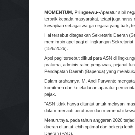
MOMENTUM, Pringsewu
--Aparatur sipil n
terbaik kepada masyarakat, tetapi juga haru
kewajiban sebagai warga negara yang baik, 
Hal tersebut ditegaskan Sekretaris Daerah (
memimpin apel pagi di lingkungan Sekretaria
(15/6/2026).
Apel pagi tersebut diikuti para ASN di lingkun
pratama, administrator, pengawas, pejabat fu
Pendapatan Daerah (Bapenda) yang melakukan
Dalam arahannya, M. Andi Purwanto mengatak
komitmen dan keteladanan aparatur pemerin
pajak.
"ASN tidak hanya dituntut untuk melayani mas
dalam menaati peraturan dan memenuhi kewaji
Menurutnya, pada tahun anggaran 2026 terjad
daerah dituntut lebih optimal dan bekerja le
Daerah (PAD).