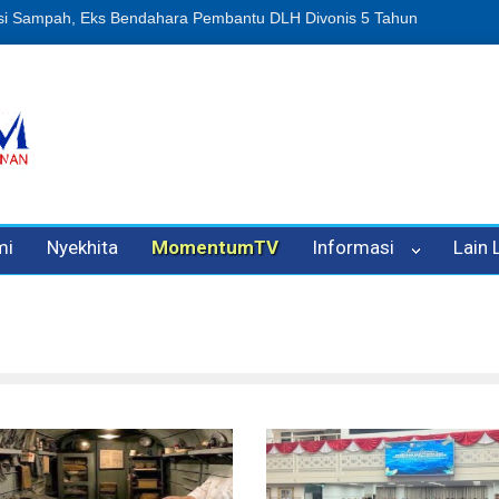
n Oleh Oknum Kadis, Kuasa Hukum Pelapor Desak Polisi Tetapkan P
mi
Nyekhita
MomentumTV
Informasi
Lain