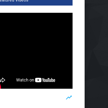
buhkan Budaya Baca,
aba Gencarkan
ustakaan Keliling
rintahan
Agu 2026, 283 Views