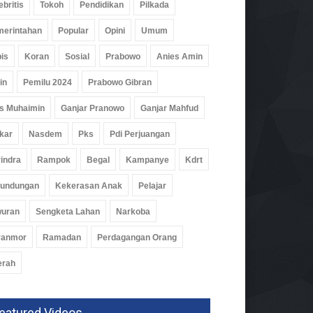
ebritis
Tokoh
Pendidikan
Pilkada
erintahan
Popular
Opini
Umum
is
Koran
Sosial
Prabowo
Anies Amin
in
Pemilu 2024
Prabowo Gibran
s Muhaimin
Ganjar Pranowo
Ganjar Mahfud
kar
Nasdem
Pks
Pdi Perjuangan
indra
Rampok
Begal
Kampanye
Kdrt
rundungan
Kekerasan Anak
Pelajar
wuran
Sengketa Lahan
Narkoba
ranmor
Ramadan
Perdagangan Orang
erah
eatured Videos