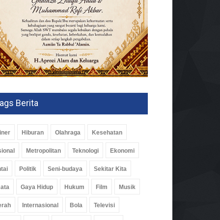
ags Berita
iner
Hiburan
Olahraga
Kesehatan
ional
Metropolitan
Teknologi
Ekonomi
tai
Politik
Seni-budaya
Sekitar Kita
ata
Gaya Hidup
Hukum
Film
Musik
erah
Internasional
Bola
Televisi