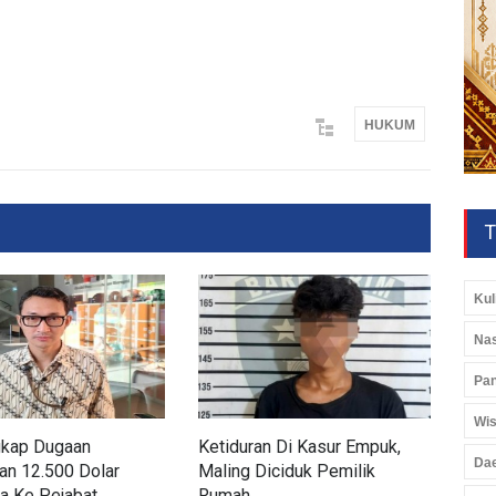
HUKUM
T
Kul
Nas
Pan
Wis
kap Dugaan
Ketiduran Di Kasur Empuk,
Res
Da
an 12.500 Dolar
Maling Diciduk Pemilik
Way
a Ke Pejabat
Rumah
Pas