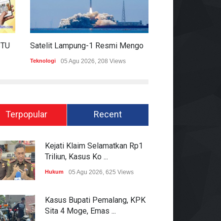
HARIAN MOMENTUM 6 AGUSTUS 2026
Satelit Lampung-1 Resmi Mengorbit, Lampung Masuki Era Pembangunan Berbasis Data
Teknologi
05 Agu 2026, 208 Views
Hukum
05 Agu 2026
Terpopular
Recent
Kejati Klaim Selamatkan Rp1
Triliun, Kasus Ko ...
Hukum
05 Agu 2026, 625 Views
Kasus Bupati Pemalang, KPK
Sita 4 Moge, Emas ...