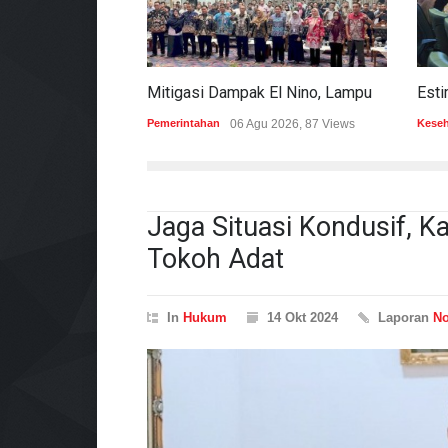
Mitigasi Dampak El Nino, Lampung Data Penggunaan Air Permukaan
Pemerintahan
06 Agu 2026, 87 Views
Kese
Jaga Situasi Kondusif, 
Tokoh Adat
In
Hukum
14 Okt 2024
Laporan
No