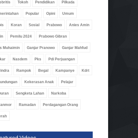
ebritis
Tokoh
Pendidikan
Pilkada
um
05 Agu 2026, 267 Views
erintahan
Popular
Opini
Umum
is
Koran
Sosial
Prabowo
Anies Amin
in
Pemilu 2024
Prabowo Gibran
s Muhaimin
Ganjar Pranowo
Ganjar Mahfud
kar
Nasdem
Pks
Pdi Perjuangan
indra
Rampok
Begal
Kampanye
Kdrt
rundungan
Kekerasan Anak
Pelajar
wuran
Sengketa Lahan
Narkoba
ranmor
Ramadan
Perdagangan Orang
erah
eatured Videos