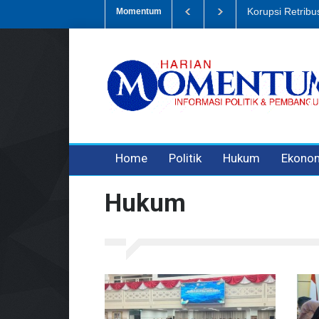
Sampah, Eks Bendahara Pembantu DLH Divonis 5 Tahun
Dugaan Peni
Momentum
3 years ago
3 years ago
3 years ago
Home
Politik
Hukum
Ekono
Hukum