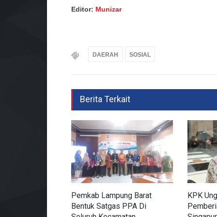
Editor:
Munizar
DAERAH
SOSIAL
Berita Terkait
Pemkab Lampung Barat
KPK Ung
Bentuk Satgas PPA Di
Pemberi
Seluruh Kecamatan
Singapur