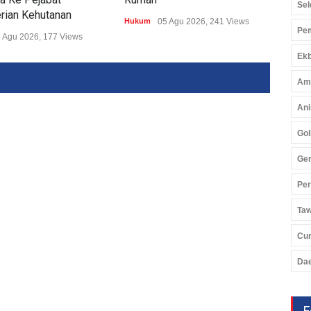
Sel
rian Kehutanan
Hukum
05 Agu 2026, 241 Views
Huk
Pem
 Agu 2026, 177 Views
Ekb
Am
Ani
Gol
Ger
Pe
Ta
Cu
Da
F