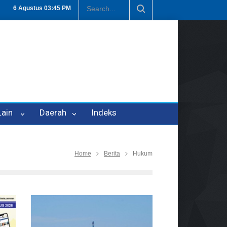
n P-21
Tembus Rp1,6 Triliun, Nilai Investasi di Lamteng Tertinggi di
6 Agustus
03:45 PM
 Lain
Daerah
Indeks
Home
Berita
Hukum