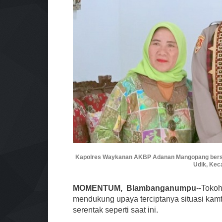
Kapolres Waykanan AKBP Adanan Mangopang bersa
Udik, Ke
MOMENTUM, Blambanganumpu
--Tokoh
mendukung upaya terciptanya situasi kamt
serentak seperti saat ini.