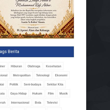
ags Berita
iner
Hiburan
Olahraga
Kesehatan
ional
Metropolitan
Teknologi
Ekonomi
tai
Politik
Seni-budaya
Sekitar Kita
ata
Gaya Hidup
Hukum
Film
Musik
mi Pimpin Polres
erah
Internasional
Bola
Televisi
kanan, AKBP Ramadhona
ang Alarm Internal