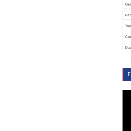
Ger
Pe
Ta
Cu
Da
F