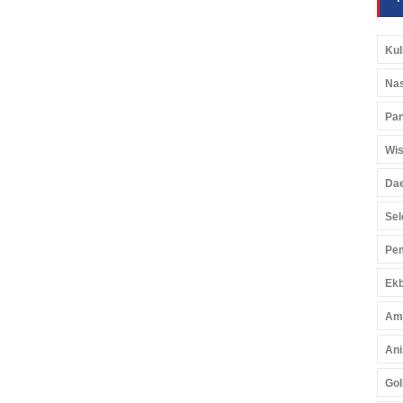
Kul
Nas
Pan
Wis
Da
Sel
Pem
Ekb
Am
Ani
Gol