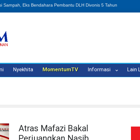
si Sampah, Eks Bendahara Pembantu DLH Divonis 5 Tahun
Dugaan P
mi
Nyekhita
MomentumTV
Informasi
Lain
Atras Mafazi Bakal
Perjuangkan Nasib