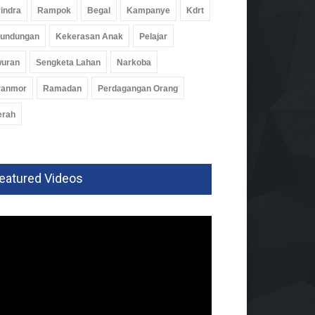
indra
Rampok
Begal
Kampanye
Kdrt
rundungan
Kekerasan Anak
Pelajar
wuran
Sengketa Lahan
Narkoba
ranmor
Ramadan
Perdagangan Orang
erah
eatured Videos