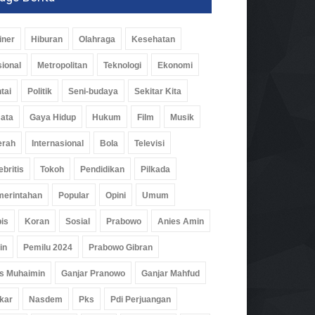
iner
Hiburan
Olahraga
Kesehatan
ional
Metropolitan
Teknologi
Ekonomi
tai
Politik
Seni-budaya
Sekitar Kita
ata
Gaya Hidup
Hukum
Film
Musik
erah
Internasional
Bola
Televisi
ebritis
Tokoh
Pendidikan
Pilkada
erintahan
Popular
Opini
Umum
is
Koran
Sosial
Prabowo
Anies Amin
in
Pemilu 2024
Prabowo Gibran
s Muhaimin
Ganjar Pranowo
Ganjar Mahfud
kar
Nasdem
Pks
Pdi Perjuangan