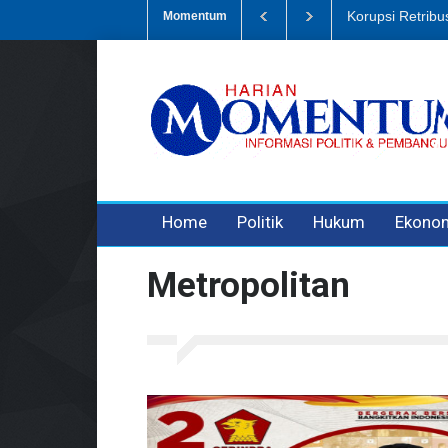
Korupsi Retribu
Momentum
3 years ago
3 years ago
3 years ago
Home
Politik
Hukum
Ekono
Metropolitan