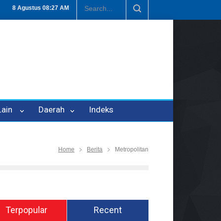
enipuan Oleh Oknum Kadis, Kuasa Hukum Pelapor Desak Polisi Teta
8 Agustus
08:27 AM
 Lain
Daerah
Indeks
Home
Berita
Metropolitan
Terpopular
Recent