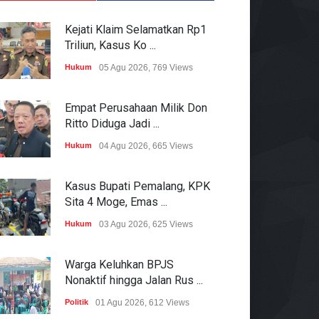
Kejati Klaim Selamatkan Rp1
Triliun, Kasus Ko ...
Hukum
05 Agu 2026, 769 Views
Empat Perusahaan Milik Don
Ritto Diduga Jadi ...
Hukum
04 Agu 2026, 665 Views
Kasus Bupati Pemalang, KPK
Sita 4 Moge, Emas ...
Hukum
03 Agu 2026, 625 Views
Warga Keluhkan BPJS
Nonaktif hingga Jalan Rus ...
Politik
01 Agu 2026, 612 Views