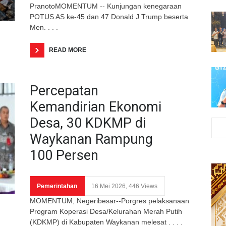
PranotoMOMENTUM -- Kunjungan kenegaraan
POTUS AS ke-45 dan 47 Donald J Trump beserta
Men. . . .
READ MORE
Percepatan
Kemandirian Ekonomi
Desa, 30 KDKMP di
Waykanan Rampung
100 Persen
Pemerintahan
16 Mei 2026, 446 Views
MOMENTUM, Negeribesar--Porgres pelaksanaan
Program Koperasi Desa/Kelurahan Merah Putih
(KDKMP) di Kabupaten Waykanan melesat . . . .