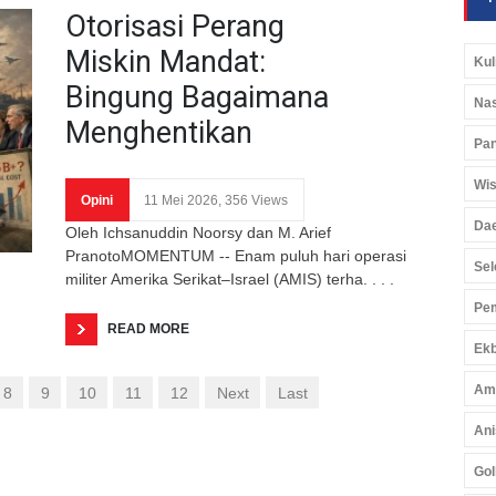
Otorisasi Perang
Miskin Mandat:
Kul
Bingung Bagaimana
Nas
Menghentikan
Pan
Wis
Opini
11 Mei 2026, 356 Views
Da
Oleh Ichsanuddin Noorsy dan M. Arief
PranotoMOMENTUM -- Enam puluh hari operasi
Sel
militer Amerika Serikat–Israel (AMIS) terha. . . .
Pem
READ MORE
Ekb
Am
8
9
10
11
12
Next
Last
Ani
Gol