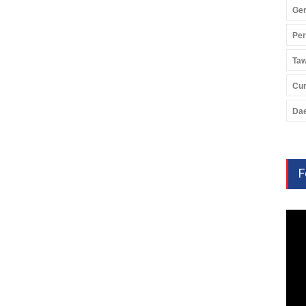
Ger
Pe
Ta
Cu
Da
F