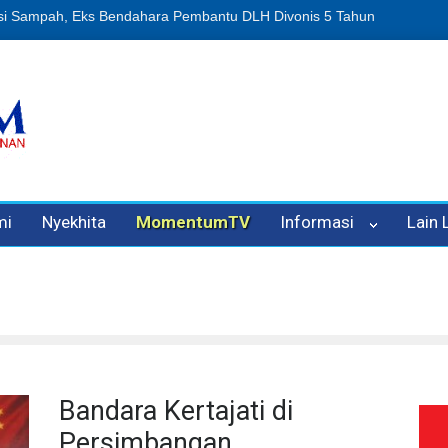
usi Sampah, Eks Bendahara Pembantu DLH Divonis 5 Tahun
Dugaan 
mi
Nyekhita
MomentumTV
Informasi
Lain
Bandara Kertajati di
Persimbangan