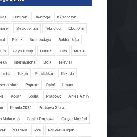
iner
Hiburan
Olahraga
Kesehatan
ional
Metropolitan
Teknologi
Ekonomi
tai
Politik
Seni-budaya
Sekitar Kita
ata
Gaya Hidup
Hukum
Film
Musik
erah
Internasional
Bola
Televisi
ebritis
Tokoh
Pendidikan
Pilkada
erintahan
Popular
Opini
Umum
is
Koran
Sosial
Prabowo
Anies Amin
in
Pemilu 2024
Prabowo Gibran
s Muhaimin
Ganjar Pranowo
Ganjar Mahfud
kar
Nasdem
Pks
Pdi Perjuangan