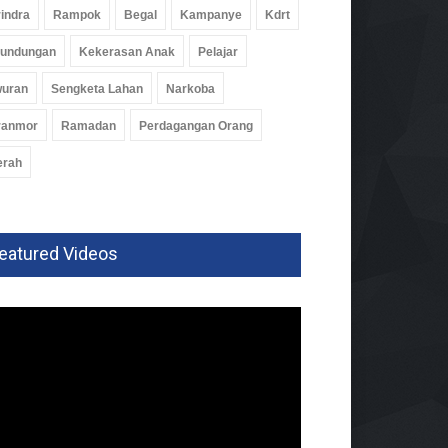
indra
Rampok
Begal
Kampanye
Kdrt
rundungan
Kekerasan Anak
Pelajar
wuran
Sengketa Lahan
Narkoba
ranmor
Ramadan
Perdagangan Orang
erah
eatured Videos