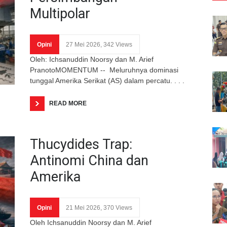
Multipolar
Opini
27 Mei 2026, 342 Views
Oleh: Ichsanuddin Noorsy dan M. Arief
PranotoMOMENTUM -- Meluruhnya dominasi
tunggal Amerika Serikat (AS) dalam percatu. . . .
READ MORE
Thucydides Trap:
Antinomi China dan
Amerika
Opini
21 Mei 2026, 370 Views
Oleh Ichsanuddin Noorsy dan M. Arief