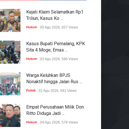
Kejati Klaim Selamatkan Rp1
Triliun, Kasus Ko ...
Hukum
05 Agu 2026, 657 Views
Kasus Bupati Pemalang, KPK
Sita 4 Moge, Emas ...
Hukum
03 Agu 2026, 590 Views
Warga Keluhkan BPJS
Nonaktif hingga Jalan Rus ...
Politik
01 Agu 2026, 581 Views
Empat Perusahaan Milik Don
Ritto Diduga Jadi ...
Hukum
04 Agu 2026, 578 Views