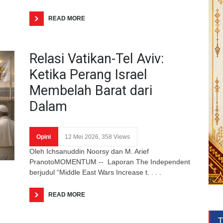
READ MORE
Relasi Vatikan-Tel Aviv:
Ketika Perang Israel
Membelah Barat dari
Dalam
Opini
12 Mei 2026, 358 Views
Oleh Ichsanuddin Noorsy dan M. Arief
PranotoMOMENTUM -- Laporan The Independent
berjudul “Middle East Wars Increase t. . . .
READ MORE
T