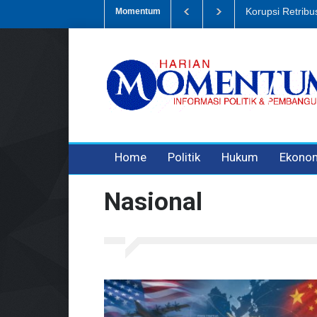
Korupsi Retrib
Momentum
3 years ago
3 years ago
3 years ago
Home
Politik
Hukum
Ekono
Nasional