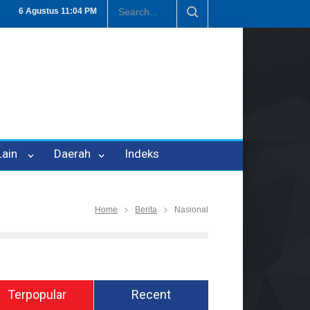
Penipuan Oleh Oknum Kadis, Kuasa Hukum Pelapor Desak Polisi Teta
6 Agustus
11:04 PM
 Lain
Daerah
Indeks
Home
Berita
Nasional
Terpopular
Recent