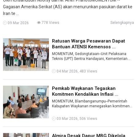
Gagasan Amerika Serikat (AS) akan menurunkan pasukan darat ke
Iran te ...
778 Views
Selengkapnya
09 Mar 2026
Ratusan Warga Pesawaran Dapat
Bantuan ATENSI Kemensos ...
MOMENTUM, Gedongtataan--Unit Pelaksana
Teknis (UPT) Sentra Handayani, Kementerian
Sosial menyalurkan bantuan Asistensi Rehabi ...
04 Mar 2026, 483 Views
Pemkab Waykanan Tegaskan
Komitmen Kendalikan Inflasi ...
MOMENTUM, Blambanganumpu--Pemerintah
Kabupaten Waykanan menegaskan komitmen
dalam menjaga stabilitas ekonomi daerah serta
men ...
03 Mar 2026, 506 Views
Almira Desak Dapur MBG Dikelola