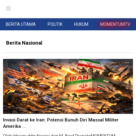
BERITA UTAMA
POLITIK
HUKUM
MOMENTUMTV
Berita Nasional
Invasi Darat ke Iran: Potensi Bunuh Diri Massal Militer
Amerika ...
Oleh Ichsanuddin Noorsy dan M. Arief PranotoMOMENTUM --