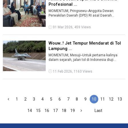
Profesional ...
MOMENTUM, Pringsewu--Anggota Dewan
Perwakilan Daerah (DPD) RI asal Daerah
Pemilihan Lampung, Almira Nabila Fauzi,
menegaskan ...
01 Mar 2026, 459 Views
Wouw..! Jet Tempur Mendarat di Tol
Lampung ...
MOMENTUM, Mesuji--Untuk pertama kalinya
dalam sejarah, jalan tol di Indonesia diuji
sebagai landasan pacu darurat pesawat tem ...
11 Feb 2026, 1163 Views
1
2
3
4
5
6
7
8
9
10
11
12
13
14
15
16
17
18
19
Last