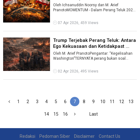
Oleh Ichsanuddin Noorsy dan M. Arief
PranotoMOMENTUM - Dalam Perang Teluk 2026
Iran lawan koalisi Amerika Serikat (AS)-Israel ...
07 Apr 2026, 459 Views
Trump Terjebak Perang Teluk: Antara
Ego Kekuasaan dan Ketidakpast ...
Oleh M. Arief PranotoPengantar: “Kegelisahan
Washington”TERNYATA perang bukan soal
banyak-banyakan pasukan atau canggih-c ...
02 Apr 2026, 495 Views
1
2
3
4
5
6
7
8
9
10
11
12
13
14
15
16
Last
Redaksi
Pedoman Siber
Disclaimer
Contact Us