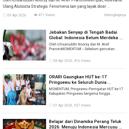
Ulang Alutsista Strategis. Fenomena lain yang layak dicer ...
471 Views
Selengkapnya
09 Apr 2026
Jebakan Senyap di Tengah Badai
Global: Indonesia Belum Merdeka ...
Oleh Ichsanuddin Noorsy dan M. Arief
PranotoMOMENTUM -- Sebelum gencatan
senjata, serangan militer Amerika Serikat (AS)-
Israe ...
08 Apr 2026, 416 Views
ORARI Gaungkan HUT ke-17
Pringsewu ke Seluruh Dunia ...
MOMENTUM, Pringsewu--Peringatan HUT ke-17
Kabupaten Pringsewu bergema hingga
mancanegara. Organisasi Amatir Radio
Indonesia ( ...
07 Apr 2026, 557 Views
Belajar dari Dinamika Perang Teluk
2026: Menuju Indonesia Mercusu ...