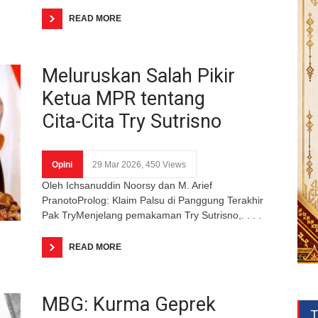
READ MORE
Meluruskan Salah Pikir
Ketua MPR tentang
Cita-Cita Try Sutrisno
Opini
29 Mar 2026, 450 Views
Oleh Ichsanuddin Noorsy dan M. Arief
PranotoProlog: Klaim Palsu di Panggung Terakhir
Pak TryMenjelang pemakaman Try Sutrisno,. . . .
READ MORE
MBG: Kurma Geprek
T