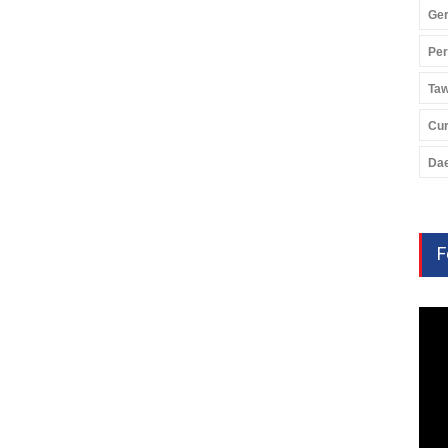
Ger
Pe
Ta
Cu
Da
F