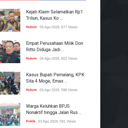
Kejati Klaim Selamatkan Rp1
Triliun, Kasus Ko ...
Hukum
05 Agu 2026, 677 Views
Empat Perusahaan Milik Don
Ritto Diduga Jadi ...
Hukum
04 Agu 2026, 602 Views
Kasus Bupati Pemalang, KPK
Sita 4 Moge, Emas ...
Hukum
03 Agu 2026, 596 Views
Warga Keluhkan BPJS
Nonaktif hingga Jalan Rus ...
Politik
01 Agu 2026, 581 Views