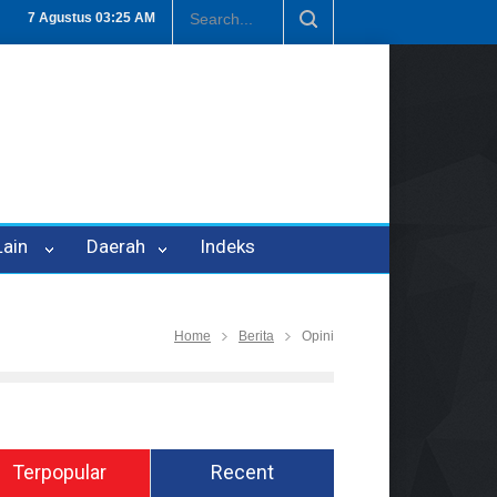
Penipuan Oleh Oknum Kadis, Kuasa Hukum Pelapor Desak Polisi Teta
7 Agustus
03:25 AM
 Lain
Daerah
Indeks
Home
Berita
Opini
Terpopular
Recent