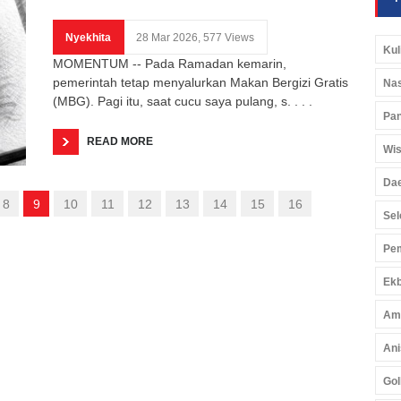
Nyekhita
28 Mar 2026, 577 Views
Kul
MOMENTUM -- Pada Ramadan kemarin,
pemerintah tetap menyalurkan Makan Bergizi Gratis
Nas
(MBG). Pagi itu, saat cucu saya pulang, s. . . .
Pan
READ MORE
Wis
Da
8
9
10
11
12
13
14
15
16
Sel
Pem
Ekb
Am
Ani
Gol