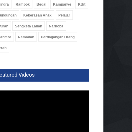
indra
Rampok
Begal
Kampanye
Kdrt
rundungan
Kekerasan Anak
Pelajar
wuran
Sengketa Lahan
Narkoba
ranmor
Ramadan
Perdagangan Orang
erah
eatured Videos