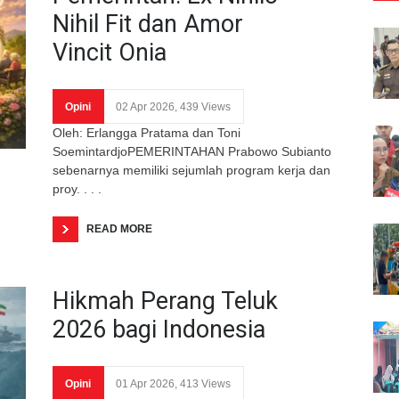
Nihil Fit dan Amor
Vincit Onia
Opini
02 Apr 2026, 439 Views
Oleh: Erlangga Pratama dan Toni
SoemintardjoPEMERINTAHAN Prabowo Subianto
sebenarnya memiliki sejumlah program kerja dan
proy. . . .
READ MORE
Hikmah Perang Teluk
2026 bagi Indonesia
Opini
01 Apr 2026, 413 Views