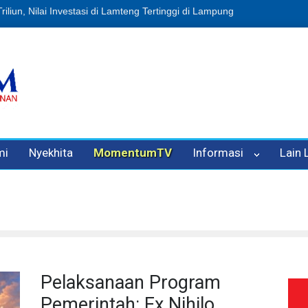
usi Sampah, Eks Bendahara Pembantu DLH Divonis 5 Tahun
Dugaan 
mi
Nyekhita
MomentumTV
Informasi
Lain
Pelaksanaan Program
Pemerintah: Ex Nihilo