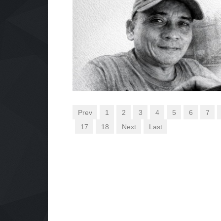
Prev
1
2
3
4
5
6
7
17
18
Next
Last