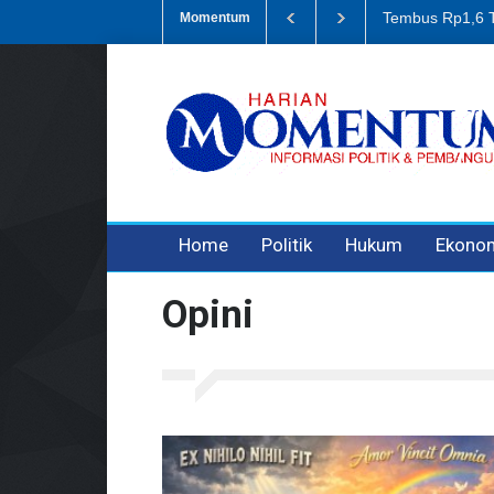
Korupsi Retrib
Momentum
3 years ago
3 years ago
3 years ago
Home
Politik
Hukum
Ekono
Opini