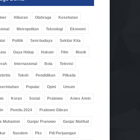
iner
Hiburan
Olahraga
Kesehatan
ional
Metropolitan
Teknologi
Ekonomi
tai
Politik
Seni-budaya
Sekitar Kita
ata
Gaya Hidup
Hukum
Film
Musik
erah
Internasional
Bola
Televisi
ebritis
Tokoh
Pendidikan
Pilkada
erintahan
Popular
Opini
Umum
is
Koran
Sosial
Prabowo
Anies Amin
in
Pemilu 2024
Prabowo Gibran
s Muhaimin
Ganjar Pranowo
Ganjar Mahfud
kar
Nasdem
Pks
Pdi Perjuangan