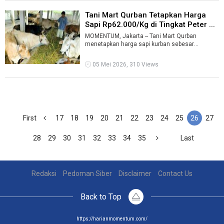
Tani Mart Qurban Tetapkan Harga
Sapi Rp62.000/Kg di Tingkat Peter ...
MOMENTUM, Jakarta -- Tani Mart Qurban
menetapkan harga sapi kurban sebesar
Rp62.000 per kilogram bobot hidup di tingkat
peter ...
05 Mei 2026, 310 Views
First
17
18
19
20
21
22
23
24
25
26
27
28
29
30
31
32
33
34
35
Last
Redaksi
Pedoman Siber
Disclaimer
Contact Us
Back to Top
https://harianmomentum.com/