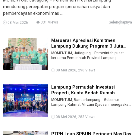
mendorong percepatan program perumahan rakyat dan
pemberdayaan ekonomi mas ...
331 Views
Selengkapnya
08 Mei 2026
Maruarar Apresiasi Komitmen
Lampung Dukung Program 3 Juta
Rumah ...
MOMENTUM, Jatiagung -- Pemerintah pusat
bersama Pemerintah Provinsi Lampung
memperkuat kolaborasi pembangunan sektor
perumaha ...
08 Mei 2026, 296 Views
Lampung Permudah Investasi
Properti, Kuota Bedah Rumah
Ditambah J ...
MOMENTUM, Bandarlampung -- Gubernur
Lampung Rahmat Mirzani Djausal menegaskan
komitmen Pemerintah Provinsi Lampung untuk
mend ...
08 Mei 2026, 283 Views
PTPN I dan SPBUN Peringati May Day