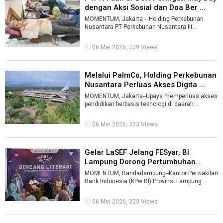
dengan Aksi Sosial dan Doa Ber ...
MOMENTUM, Jakarta -- Holding Perkebunan
Nusantara PT Perkebunan Nusantara III
(Persero) melalui entitasnya PT Perkebunan
Nusa ...
06 Mei 2026, 339 Views
Melalui PalmCo, Holding Perkebunan
Nusantara Perluas Akses Digita ...
MOMENTUM, Jakarta--Upaya memperluas akses
pendidikan berbasis teknologi di daerah
terpencil terus didorong berbagai pihak. Sa ...
06 Mei 2026, 373 Views
Gelar LaSEF Jelang FESyar, BI
Lampung Dorong Pertumbuhan
Ekonomi ...
MOMENTUM, Bandarlampung--Kantor Perwakilan
Bank Indonesia (KPw BI) Provinsi Lampung
menggelar Lampung Sharia Economic Festiva ...
06 Mei 2026, 323 Views