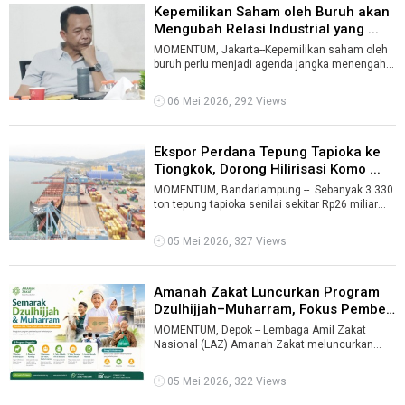
Kepemilikan Saham oleh Buruh akan
Mengubah Relasi Industrial yang ...
MOMENTUM, Jakarta--Kepemilikan saham oleh
buruh perlu menjadi agenda jangka menengah
hingga panjang dalam perjuangan gerakan ...
06 Mei 2026, 292 Views
Ekspor Perdana Tepung Tapioka ke
Tiongkok, Dorong Hilirisasi Komo ...
MOMENTUM, Bandarlampung -- Sebanyak 3.330
ton tepung tapioka senilai sekitar Rp26 miliar
diekspor perdana ke Tiongkok m ...
05 Mei 2026, 327 Views
Amanah Zakat Luncurkan Program
Dzulhijjah–Muharram, Fokus Pembe
...
MOMENTUM, Depok -- Lembaga Amil Zakat
Nasional (LAZ) Amanah Zakat meluncurkan
program “Semarak Dzulhijjah–Muharram” unt ...
05 Mei 2026, 322 Views