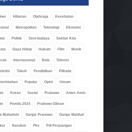
iner
Hiburan
Olahraga
Kesehatan
ional
Metropolitan
Teknologi
Ekonomi
tai
Politik
Seni-budaya
Sekitar Kita
ata
Gaya Hidup
Hukum
Film
Musik
erah
Internasional
Bola
Televisi
ebritis
Tokoh
Pendidikan
Pilkada
erintahan
Popular
Opini
Umum
is
Koran
Sosial
Prabowo
Anies Amin
in
Pemilu 2024
Prabowo Gibran
s Muhaimin
Ganjar Pranowo
Ganjar Mahfud
kar
Nasdem
Pks
Pdi Perjuangan