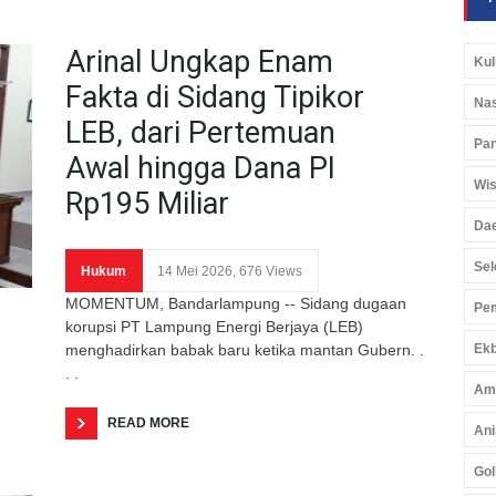
Arinal Ungkap Enam
Kul
Fakta di Sidang Tipikor
Nas
LEB, dari Pertemuan
Pan
Awal hingga Dana PI
Wis
Rp195 Miliar
Da
Sel
Hukum
14 Mei 2026, 676 Views
MOMENTUM, Bandarlampung -- Sidang dugaan
Pem
korupsi PT Lampung Energi Berjaya (LEB)
menghadirkan babak baru ketika mantan Gubern. .
Ekb
. .
Am
READ MORE
Ani
Gol