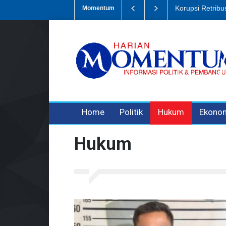
Dugaan Penipua
Momentum
3 years ago
3 years ago
Home
Politik
Hukum
Ekono
Hukum