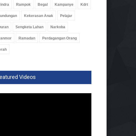
indra
Rampok
Begal
Kampanye
Kdrt
rundungan
Kekerasan Anak
Pelajar
wuran
Sengketa Lahan
Narkoba
ranmor
Ramadan
Perdagangan Orang
erah
eatured Videos