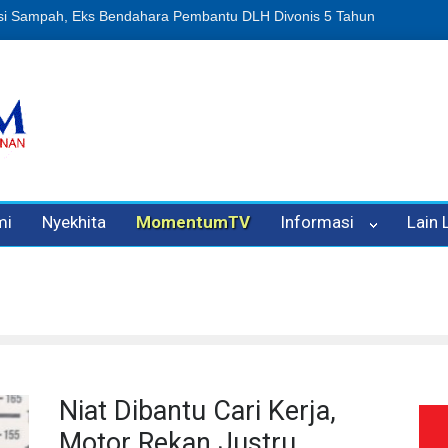
n Oleh Oknum Kadis, Kuasa Hukum Pelapor Desak Polisi Tetapkan P
mi
Nyekhita
MomentumTV
Informasi
Lain
Niat Dibantu Cari Kerja,
Motor Rekan Justru