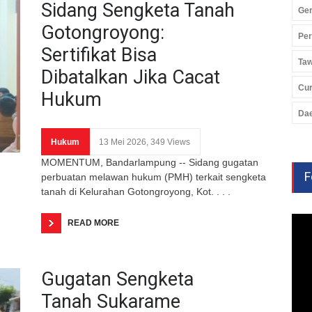
Sidang Sengketa Tanah
Ger
Gotongroyong:
Pe
Sertifikat Bisa
Ta
Dibatalkan Jika Cacat
Cu
Hukum
Da
Hukum
13 Mei 2026, 349 Views
MOMENTUM, Bandarlampung -- Sidang gugatan
F
perbuatan melawan hukum (PMH) terkait sengketa
tanah di Kelurahan Gotongroyong, Kot. . . .
READ MORE
Gugatan Sengketa
Tanah Sukarame