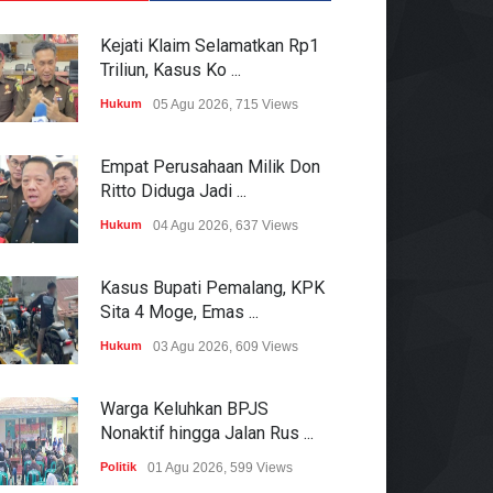
Kejati Klaim Selamatkan Rp1
Triliun, Kasus Ko ...
Hukum
05 Agu 2026, 715 Views
Empat Perusahaan Milik Don
Ritto Diduga Jadi ...
Hukum
04 Agu 2026, 637 Views
Kasus Bupati Pemalang, KPK
Sita 4 Moge, Emas ...
Hukum
03 Agu 2026, 609 Views
Warga Keluhkan BPJS
Nonaktif hingga Jalan Rus ...
Politik
01 Agu 2026, 599 Views