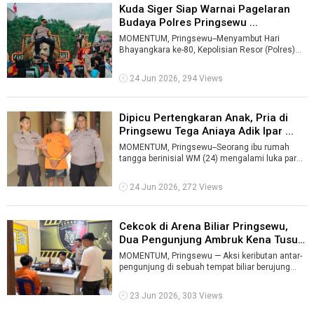
Kuda Siger Siap Warnai Pagelaran
Budaya Polres Pringsewu ...
MOMENTUM, Pringsewu--Menyambut Hari
Bhayangkara ke-80, Kepolisian Resor (Polres)
Pringsewu bakal menggelar pagelaran budaya a
...
24 Jun 2026, 294 Views
Dipicu Pertengkaran Anak, Pria di
Pringsewu Tega Aniaya Adik Ipar ...
MOMENTUM, Pringsewu--Seorang ibu rumah
tangga berinisial WM (24) mengalami luka parah
di bagian kepala dan wajah setelah dian ...
24 Jun 2026, 272 Views
Cekcok di Arena Biliar Pringsewu,
Dua Pengunjung Ambruk Kena Tusu
...
MOMENTUM, Pringsewu — Aksi keributan antar-
pengunjung di sebuah tempat biliar berujung
tragis. Dua pemuda mengalami luka se ...
23 Jun 2026, 303 Views