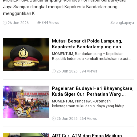
Jaya Sianipar diangkat menjadi Kapolresta Bandarlampung
menggantikan K ...
344 Views
Selengkapnya
26 Jun 2026
Mutasi Besar di Polda Lampung,
Kapolresta Bandarlampung dan
Enam ...
MOMENTUM, Bandarlampung – Kepolisian
Republik Indonesia kembali melakukan rotasi
dan mutasi jabatan di lingkungan Polda Lam ...
26 Jun 2026, 394 Views
Pagelaran Budaya Hari Bhayangkara,
Kuda Siger Curi Perhatian Warg ...
MOMENTUM, Pringsewu--Di tengah
keberagaman suku dan budaya yang hidup
berdampingan di Kabupaten Pringsewu, lahir
sebuah karya ...
26 Jun 2026, 264 Views
ART Curi ATM dan Emas Majikan,