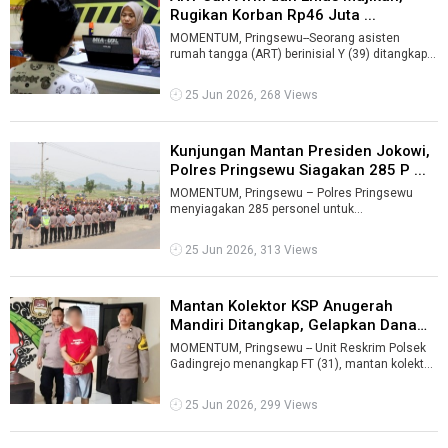
Rugikan Korban Rp46 Juta ...
MOMENTUM, Pringsewu--Seorang asisten
rumah tangga (ART) berinisial Y (39) ditangkap
polisi setelah diduga mencuri kartu ATM, ...
25 Jun 2026, 268 Views
Kunjungan Mantan Presiden Jokowi,
Polres Pringsewu Siagakan 285 P ...
MOMENTUM, Pringsewu – Polres Pringsewu
menyiagakan 285 personel untuk
mengamankan kunjungan mantan Presiden RI,
Joko Widodo ...
25 Jun 2026, 313 Views
Mantan Kolektor KSP Anugerah
Mandiri Ditangkap, Gelapkan Dana
Rp3 ...
MOMENTUM, Pringsewu -- Unit Reskrim Polsek
Gadingrejo menangkap FT (31), mantan kolektor
Koperasi Simpan Pinjam (KSP) Anugera ...
25 Jun 2026, 299 Views