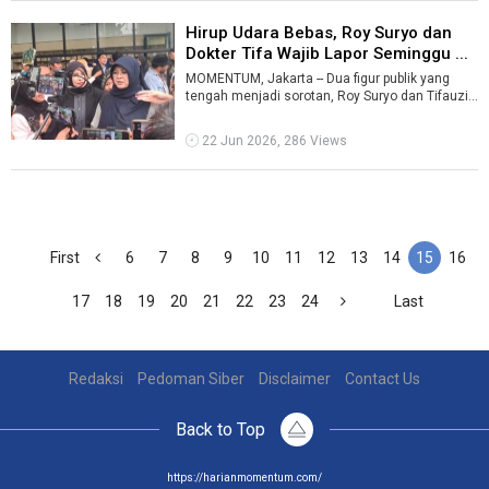
Hirup Udara Bebas, Roy Suryo dan
Dokter Tifa Wajib Lapor Seminggu ...
MOMENTUM, Jakarta -- Dua figur publik yang
tengah menjadi sorotan, Roy Suryo dan Tifauzia
Tyassuma alias Dokter Tifa, akhirny ...
22 Jun 2026, 286 Views
First
6
7
8
9
10
11
12
13
14
15
16
17
18
19
20
21
22
23
24
Last
Redaksi
Pedoman Siber
Disclaimer
Contact Us
Back to Top
https://harianmomentum.com/