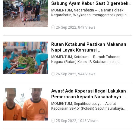
Sabung Ayam Kabur Saat Digerebek
...
MOMENTUM, Negarabatin -- Jajaran Polsek
Negarabatin, Waykanan, menggerebek perjudian
sabung ayam di Kampung Margajaya K ...
26 Sep 2022, 849 Views
Rutan Kotabumi Pastikan Makanan
Napi Layak Konsumsi ...
MOMENTUM, Kotabumi -- Rumah Tahanan
Negara (Rutan) Kelas IIB Kotabumi selalu
memastikan makanan untuk para narapindana
atau n ...
26 Sep 2022, 944 Views
Awas! Ada Koperasi Ilegal Lakukan
Pemerasan kepada Nasabahnya ...
MOMENTUM, Seputihsurabaya -- Aparat
Kepolisian Sektor (Polsek) Seputihsurabaya,
Lampung Tengah (Lamteng) mengungkap kasus
dug ...
25 Sep 2022, 1046 Views