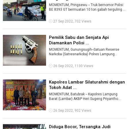
MOMENTUM, Pringsewu -- Truk bernomor Polisi
BE 8393 GT bermuatan 10 ton gabah terguling di
tepi jalan lintas barat Sumatera K ...
27 Sep 2022, 702 Views
Pemilik Sabu dan Senjata Api
Diamankan Polisi ...
MOMENTUM, Gunungsugih--Satuan Reserse
Narkoba (Satresnarkoba) Polres Lampung
Tengah, berhasil mengamankan seorang warga,
kare ...
26 Sep 2022, 1130 Views
Kapolres Lambar Silaturahmi dengan
Tokoh Adat ...
MOMENTUM, Batubrak -- Kapolres Lampung
Barat (Lambar) AKBP Heri Sugeng Priyantho
bersilaturahmi dengan tokoh adat Kepaksian B
...
26 Sep 2022, 902 Views
Diduga Bocor, Tersangka Judi