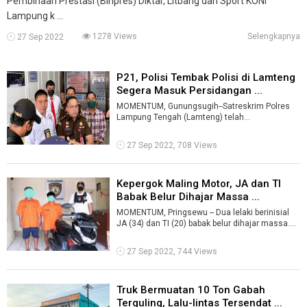
Pembinaan Prestasi (Binpres) Diktar, Litbang dan Sport KONI
Lampung k ...
1278 Views
Selengkapnya
27 Sep 2022
P21, Polisi Tembak Polisi di Lamteng
Segera Masuk Persidangan ...
MOMENTUM, Gunungsugih--Satreskrim Polres
Lampung Tengah (Lamteng) telah
merampungkan penyidikan dan menyerahkan
tersangka bes ...
27 Sep 2022, 708 Views
Kepergok Maling Motor, JA dan TI
Babak Belur Dihajar Massa ...
MOMENTUM, Pringsewu -- Dua lelaki berinisial
JA (34) dan TI (20) babak belur dihajar massa.
Mereka kepergok mencuri sepeda mo ...
27 Sep 2022, 744 Views
Truk Bermuatan 10 Ton Gabah
Terguling, Lalu-lintas Tersendat ...