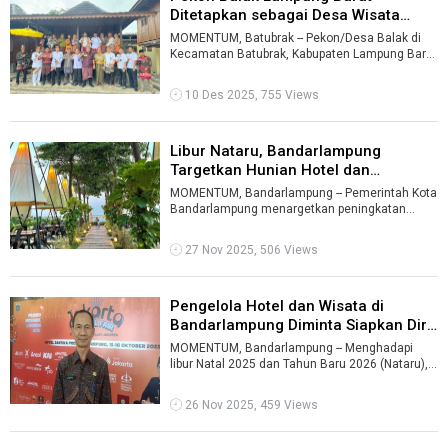
Ditetapkan sebagai Desa Wisata
Budaya ...
MOMENTUM, Batubrak -- Pekon/Desa Balak di
Kecamatan Batubrak, Kabupaten Lampung Barat
(Lambar) ditetapkan sebagai salah satu ...
10 Des 2025, 755 Views
Libur Nataru, Bandarlampung
Targetkan Hunian Hotel dan
Kunjungan ...
MOMENTUM, Bandarlampung -- Pemerintah Kota
Bandarlampung menargetkan peningkatan
hunian hotel dan kunjungan wisata sebesar 30
...
27 Nov 2025, 506 Views
Pengelola Hotel dan Wisata di
Bandarlampung Diminta Siapkan Diri
...
MOMENTUM, Bandarlampung -- Menghadapi
libur Natal 2025 dan Tahun Baru 2026 (Nataru),
pengelola hotel dan tempat wisata di Kot ...
26 Nov 2025, 459 Views