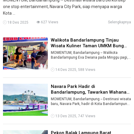
one stop entertainment, Navara City Park, siap menyapa warga
Kota ...
627 Views
Selengkapnya
18 Des 2025
Walikota Bandarlampung Tinjau
Wisata Kuliner Taman UMKM Bung
Karn ...
MOMENTUM, Bandarlampung -- Walikota
Bandarlampung Eva Dwiana pada Minggu pagi,
14 Desember 2025, mengunjungi Wisata Kuliner
T ...
14 Des 2025, 588 Views
Navara Park Hadir di
Bandarlampung, Tawarkan Wahana
Wisata Keluar ...
MOMENTUM, Bandarlampung -- Destinasi wisata
baru, Navara Park, hadir di Kota Bandarlampung.
Taman wisata ini menawarkan konse ...
13 Des 2025, 747 Views
Pekon Balak Lampung Barat