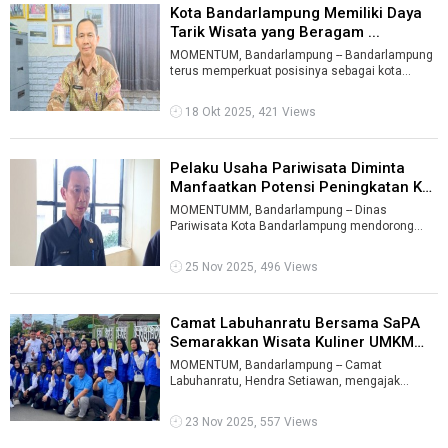
Kota Bandarlampung Memiliki Daya
Tarik Wisata yang Beragam ...
MOMENTUM, Bandarlampung -- Bandarlampung
terus memperkuat posisinya sebagai kota
dengan potensi wisata lengkap, mulai dari pa ...
18 Okt 2025, 421 Views
Pelaku Usaha Pariwisata Diminta
Manfaatkan Potensi Peningkatan Ku
...
MOMENTUMM, Bandarlampung -- Dinas
Pariwisata Kota Bandarlampung mendorong
pelaku usaha pariwisata memaksimalkan
potensi penin ...
25 Nov 2025, 496 Views
Camat Labuhanratu Bersama SaPA
Semarakkan Wisata Kuliner UMKM
Bun ...
MOMENTUM, Bandarlampung -- Camat
Labuhanratu, Hendra Setiawan, mengajak
warganya ikut meramaikan aktivitas di pusat
kuli ...
23 Nov 2025, 557 Views