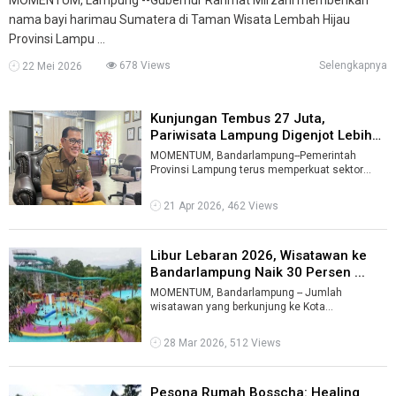
nama bayi harimau Sumatera di Taman Wisata Lembah Hijau
Provinsi Lampu ...
678 Views
Selengkapnya
22 Mei 2026
Kunjungan Tembus 27 Juta,
Pariwisata Lampung Digenjot Lebih
Seriu ...
MOMENTUM, Bandarlampung--Pemerintah
Provinsi Lampung terus memperkuat sektor
pariwisata setelah mencatat lonjakan
kunjungan w ...
21 Apr 2026, 462 Views
Libur Lebaran 2026, Wisatawan ke
Bandarlampung Naik 30 Persen ...
MOMENTUM, Bandarlampung -- Jumlah
wisatawan yang berkunjung ke Kota
Bandarlampung selama libur Lebaran 2026
meningkat sekitar ...
28 Mar 2026, 512 Views
Pesona Rumah Bosscha: Healing