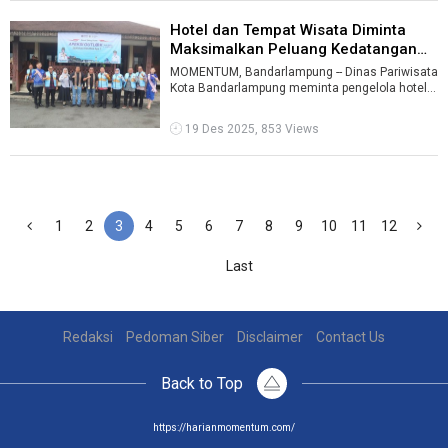
Hotel dan Tempat Wisata Diminta
Maksimalkan Peluang Kedatangan
Pe ...
MOMENTUM, Bandarlampung -- Dinas Pariwisata
Kota Bandarlampung meminta pengelola hotel
dan destinasi wisata memaksimalkan pel ...
19 Des 2025, 853 Views
1
2
3
4
5
6
7
8
9
10
11
12
Last
Redaksi
Pedoman Siber
Disclaimer
Contact Us
Back to Top
https://harianmomentum.com/