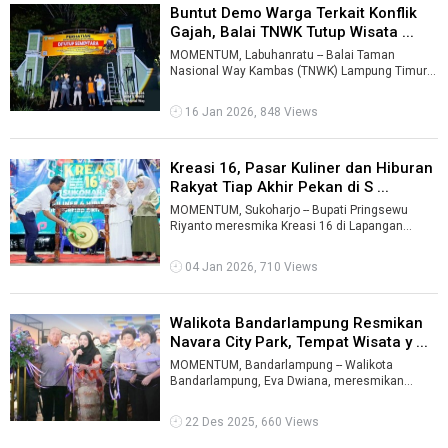
Buntut Demo Warga Terkait Konflik
Gajah, Balai TNWK Tutup Wisata ...
MOMENTUM, Labuhanratu -- Balai Taman
Nasional Way Kambas (TNWK) Lampung Timur
menutup sementara objek wisata alam di
kawasan ...
16 Jan 2026, 848 Views
Kreasi 16, Pasar Kuliner dan Hiburan
Rakyat Tiap Akhir Pekan di S ...
MOMENTUM, Sukoharjo -- Bupati Pringsewu
Riyanto meresmika Kreasi 16 di Lapangan
Pekon Sukoharjo III, Kecamatan Sukoharjo,&nbs
...
04 Jan 2026, 710 Views
Walikota Bandarlampung Resmikan
Navara City Park, Tempat Wisata y ...
MOMENTUM, Bandarlampung -- Walikota
Bandarlampung, Eva Dwiana, meresmikan
Navara City Park, sebuah destinasi wisata yang
berl ...
22 Des 2025, 660 Views