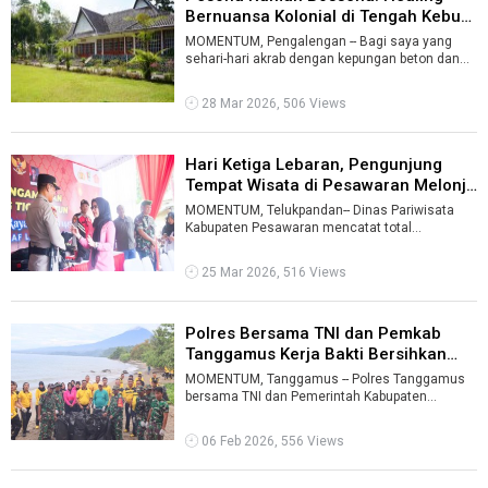
Bernuansa Kolonial di Tengah Kebun
...
MOMENTUM, Pengalengan -- Bagi saya yang
sehari-hari akrab dengan kepungan beton dan
deru mesin Jakarta, menginjakkan kaki di ...
28 Mar 2026, 506 Views
Hari Ketiga Lebaran, Pengunjung
Tempat Wisata di Pesawaran Melonj
...
MOMENTUM, Telukpandan-- Dinas Pariwisata
Kabupaten Pesawaran mencatat total
pengunjung tempat wisata pada hari ketiga
Idulfit ...
25 Mar 2026, 516 Views
Polres Bersama TNI dan Pemkab
Tanggamus Kerja Bakti Bersihkan
Tem ...
MOMENTUM, Tanggamus -- Polres Tanggamus
bersama TNI dan Pemerintah Kabupaten
Tanggamus menggelar kerja bakti massal di
dua de ...
06 Feb 2026, 556 Views