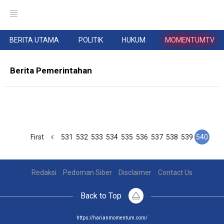
BERITA UTAMA
POLITIK
HUKUM
MOMENTUMTV
Berita Pemerintahan
First
531
532
533
534
535
536
537
538
539
540
Redaksi
Pedoman Siber
Disclaimer
Contact Us
Back to Top
https://harianmomentum.com/