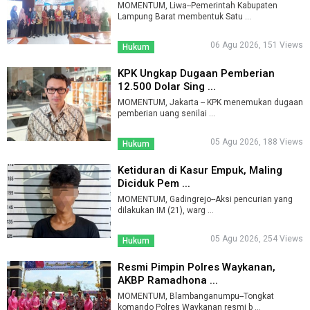
MOMENTUM, Liwa--Pemerintah Kabupaten
Lampung Barat membentuk Satu ...
06 Agu 2026, 151 Views
Hukum
KPK Ungkap Dugaan Pemberian
12.500 Dolar Sing ...
MOMENTUM, Jakarta -- KPK menemukan dugaan
pemberian uang senilai ...
05 Agu 2026, 188 Views
Hukum
Ketiduran di Kasur Empuk, Maling
Diciduk Pem ...
MOMENTUM, Gadingrejo--Aksi pencurian yang
dilakukan IM (21), warg ...
05 Agu 2026, 254 Views
Hukum
Resmi Pimpin Polres Waykanan,
AKBP Ramadhona ...
MOMENTUM, Blambanganumpu--Tongkat
komando Polres Waykanan resmi b ...