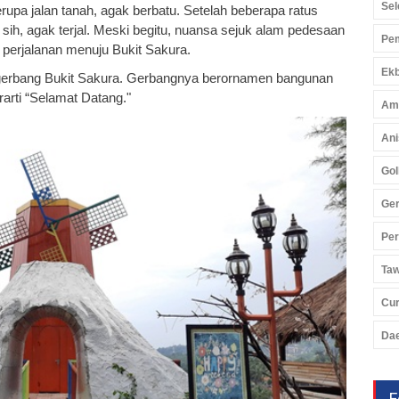
Sel
rupa jalan tanah, agak berbatu. Setelah beberapa ratus
ih, agak terjal. Meski begitu, nuansa sejuk alam pedesaan
Pem
 perjalanan menuju Bukit Sakura.
Ekb
di gerbang Bukit Sakura. Gerbangnya berornamen bangunan
rarti “Selamat Datang."
Am
Ani
Gol
Ger
Pe
Ta
Cu
Da
F