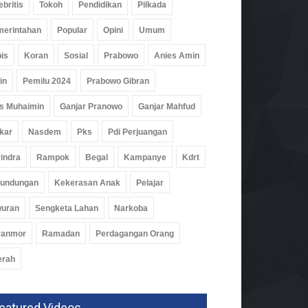
ebritis
Tokoh
Pendidikan
Pilkada
erintahan
Popular
Opini
Umum
is
Koran
Sosial
Prabowo
Anies Amin
in
Pemilu 2024
Prabowo Gibran
s Muhaimin
Ganjar Pranowo
Ganjar Mahfud
kar
Nasdem
Pks
Pdi Perjuangan
indra
Rampok
Begal
Kampanye
Kdrt
rundungan
Kekerasan Anak
Pelajar
wuran
Sengketa Lahan
Narkoba
ranmor
Ramadan
Perdagangan Orang
erah
eatured Videos