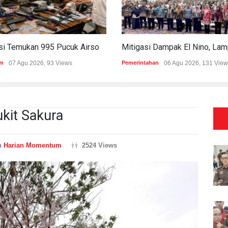
Polisi Temukan 995 Pucuk Airsoft Gun Dan Senjata Api Di Sekolah Swasta
Mitigasi Dampak El Nino, Lampung Data Penggunaan Air Permukaan
7 Agu 2026, 93 Views
Pemerintahan
06 Agu 2026, 131 Views
kit Sakura
n
Harian Momentum
2524 Views