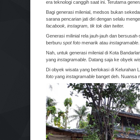
era teknologi canggih saat ini. Terutama genera
Bagi generasi milenial, medsos bukan sekedar s
sarana pencarian jati diri dengan selalu meng
facabook, instagram, tik tok dan twiter.
Generasi milinial rela jauh-jauh dan bersusa
berburu
spot foto
menarik atau
instagramable
Nah, untuk generasi milenial di Kota Bandarla
yang
instagramable
. Datang saja ke obyek wi
Di obyek wisata yang berlokasi di Kelurahan 
foto
yang
instagramable
banget deh. Nuansa m