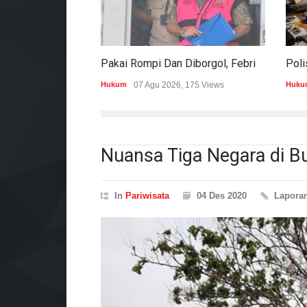
Pakai Rompi Dan Diborgol, Febrie Adriansyah Jalani Pemeriksaan Sebagai Tersangka TPPU
Hukum
07 Agu 2026, 175 Views
Hukum
0
Nuansa Tiga Negara di Bu
In
Pariwisata
04 Des 2020
Lapora