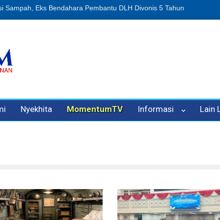
n Oleh Oknum Kadis, Kuasa Hukum Pelapor Desak Polisi Tetapkan P
mi
Nyekhita
MomentumTV
Informasi
Lain