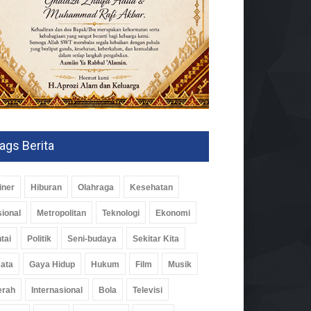
ags Berita
iner
Hiburan
Olahraga
Kesehatan
ional
Metropolitan
Teknologi
Ekonomi
tai
Politik
Seni-budaya
Sekitar Kita
ata
Gaya Hidup
Hukum
Film
Musik
erah
Internasional
Bola
Televisi