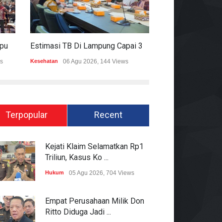
Estimasi TB Di Lampung Capai 30.745 Kasus, Pemprov Genjot Percepatan Penanganan
Kesehatan
06 Agu 2026, 144 Views
Epapper
06 Agu 2026, 23
Terpopular
Recent
Kejati Klaim Selamatkan Rp1
Triliun, Kasus Ko ...
Hukum
05 Agu 2026, 704 Views
Empat Perusahaan Milik Don
Ritto Diduga Jadi ...