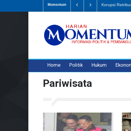
Dugaan Penipua
Momentum
3 years ago
3 years ago
Home
Politik
Hukum
Ekono
Pariwisata