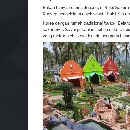
Bukan hanya nuansa Jepang, di Bukit Sakura
Konsep pengelolaan objek wisata Bukit Sak
Korea dengan rumah tradisional
hanok
. Belan
sakuranya. Sayang, saat ini pohon sakura se
yang mekar, sebaiknya kita datang pada bula