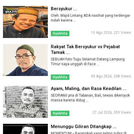
Bersyukur ...
Oleh: Majid Lintang ADA nasihat yang terdengar
indah karena ...
10 Agu 2026, 221 Views
Nyekhita
Rakyat Tak Bersyukur vs Pejabat
Tamak ...
SEBUAH foto Tugu Selamat Datang Lampung
Timur saya unggah di Face ...
09 Agu 2026, 338 Views
Nyekhita
Ayam, Maling, dan Rasa Keadilan ...
SEORANG pria di Tabanan, Bali, tewas dikeroyok
massa karena didug ...
27 Jul 2026, 359 Views
Nyekhita
Menunggu Giliran Ditangkap ...
MOMENTUM -- Barangkali yang paling subur di