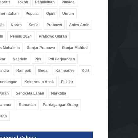
ebritis
Tokoh
Pendidikan
Pilkada
erintahan
Popular
Opini
Umum
is
Koran
Sosial
Prabowo
Anies Amin
in
Pemilu 2024
Prabowo Gibran
s Muhaimin
Ganjar Pranowo
Ganjar Mahfud
kar
Nasdem
Pks
Pdi Perjuangan
indra
Rampok
Begal
Kampanye
Kdrt
rundungan
Kekerasan Anak
Pelajar
wuran
Sengketa Lahan
Narkoba
ranmor
Ramadan
Perdagangan Orang
erah
eatured Videos