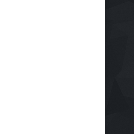
isi Temukan 995 Pucuk
oft Gun Dan Senjata Api Di
olah Swasta
um
07 Agu 2026, 205 Views