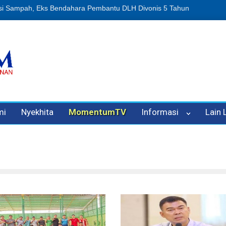
n Oleh Oknum Kadis, Kuasa Hukum Pelapor Desak Polisi Tetapkan P
mi
Nyekhita
MomentumTV
Informasi
Lain