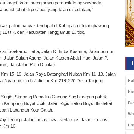
ktu target, kami mengimbau pemudik tetap waspada,
a beristirahat di pos-pos yang telah disediakan,”
rusak paling banyak terdapat di Kabupaten Tulangbawang
 11 titik, dan Kabupaten Tanggamus 10 titik.
ya Jalan Soekarno Hatta, Jalan R. Imba Kusuma, Jalan Sumur
, Jalan Sultan Agung, Jalan Kapten Abdul Haq, Jalan P.
T
min, dan Jalan Ratu Dibalau.
tion Km 15–18, Jalan Raya Batanghari Nuban Km 11–13, Jalan
a Nyampir, serta Jalintim Km 219–220 Desa Tanjung
Kul
Nas
ung Sugih, Simpang Pepadun Gunung Sugih, depan pabrik
Pan
lan Kampung Buyut Udik, Jalan Rigid Beton Buyut Ilir dekat
epan Lapangan Kota Gajah.
Wis
a–Way Tenong, Jalan Lintas Liwa, serta ruas Jalan Provinsi
Da
n Km 16.