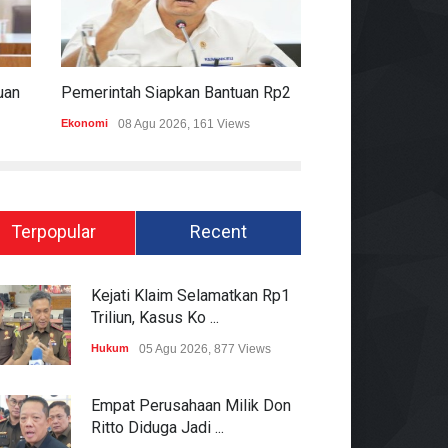
Komisi II DPR Apresiasi Bantuan Fiskal Rp20,5 Triliun Untuk Daerah
Pemerintah Siapkan Bantuan Rp20,5 Triliun Untuk Pemda
Ekonomi
08 Agu 2026, 161 Views
Hukum
08 Agu 2026
Terpopular
Recent
Kejati Klaim Selamatkan Rp1
Triliun, Kasus Ko ...
Hukum
05 Agu 2026, 877 Views
Empat Perusahaan Milik Don
Ritto Diduga Jadi ...