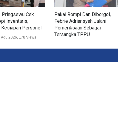
s Pringsewu Cek
Pakai Rompi Dan Diborgol,
Pol
pi Inventaris,
Febrie Adriansyah Jalani
Airs
 Kesiapan Personel
Pemeriksaan Sebagai
Sek
Tersangka TPPU
 Agu 2026, 178 Views
Huk
Hukum
07 Agu 2026, 388 Views