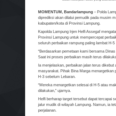
MOMENTUM, Bandarlampung
– Polda Lampu
diprediksi akan dilalui pemudik pada musim m
kabupaten/kota di Provinsi Lampung.
Kapolda Lampung Irjen Helfi Assegaf mengata
Provinsi Lampung untuk mempercepat perbaika
seluruh perbaikan rampung paling lambat H-5 Ha
“Berdasarkan pemetaan kami bersama Dinas Bi
Saat ini proses perbaikan masih terus dilakukan
Ia menjelaskan, perbaikan jalan terus dikebut
masyarakat. Pihak Bina Marga menargetkan pe
H-3 sebelum Lebaran.
“Mereka menargetkan selesai di H-5 atau maks
dilakukan,” ujarnya.
Helfi berharap target tersebut dapat tercapai
jalur mudik di wilayah Lampung. Namun, ia te
perjalanan.