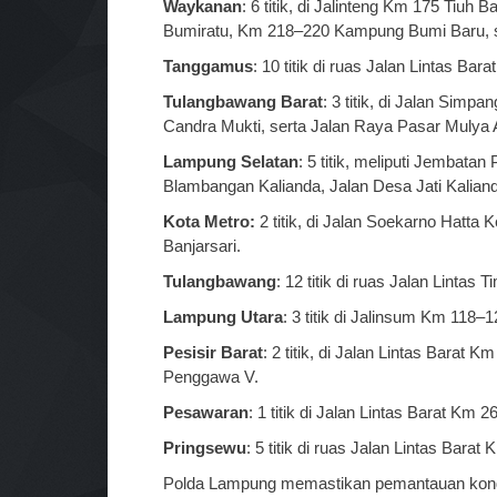
Waykanan
: 6 titik, di Jalinteng Km 175 Ti
Bumiratu, Km 218–220 Kampung Bumi Baru, 
Tanggamus
: 10 titik di ruas Jalan Lintas Ba
Tulangbawang Barat
: 3 titik, di Jalan Sim
Candra Mukti, serta Jalan Raya Pasar Mulya A
Lampung Selatan
: 5 titik, meliputi Jemba
Blambangan Kalianda, Jalan Desa Jati Kalian
Kota Metro:
2 titik, di Jalan Soekarno Hatta
Banjarsari.
Tulangbawang
: 12 titik di ruas Jalan Lintas
Lampung Utara
: 3 titik di Jalinsum Km 118
Pesisir Barat
: 2 titik, di Jalan Lintas Bara
Penggawa V.
Pesawaran
: 1 titik di Jalan Lintas Barat Km
Pringsewu
: 5 titik di ruas Jalan Lintas Bara
Polda Lampung memastikan pemantauan kondis