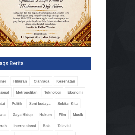
ags Berita
iner
Hiburan
Olahraga
Kesehatan
ional
Metropolitan
Teknologi
Ekonomi
tai
Politik
Seni-budaya
Sekitar Kita
ata
Gaya Hidup
Hukum
Film
Musik
erah
Internasional
Bola
Televisi