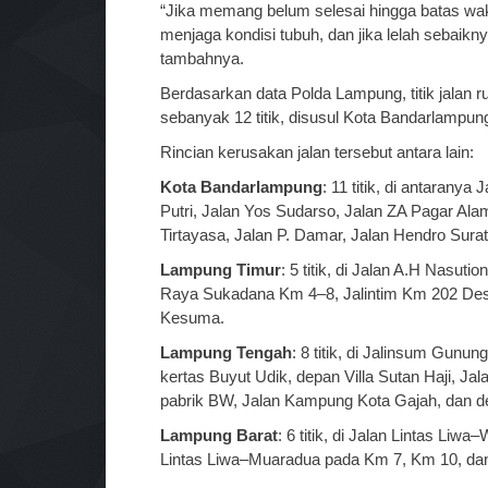
“Jika memang belum selesai hingga batas wa
menjaga kondisi tubuh, dan jika lelah sebaikny
tambahnya.
Berdasarkan data Polda Lampung, titik jalan 
sebanyak 12 titik, disusul Kota Bandarlampung
Rincian kerusakan jalan tersebut antara lain:
Kota Bandarlampung
: 11 titik, di antaran
Putri, Jalan Yos Sudarso, Jalan ZA Pagar Alam
Tirtayasa, Jalan P. Damar, Jalan Hendro Surat
Lampung Timur
: 5 titik, di Jalan A.H Nasu
Raya Sukadana Km 4–8, Jalintim Km 202 Des
Kesuma.
Lampung Tengah
: 8 titik, di Jalinsum Gun
kertas Buyut Udik, depan Villa Sutan Haji, Ja
pabrik BW, Jalan Kampung Kota Gajah, dan d
Lampung Barat
: 6 titik, di Jalan Lintas Liw
Lintas Liwa–Muaradua pada Km 7, Km 10, da