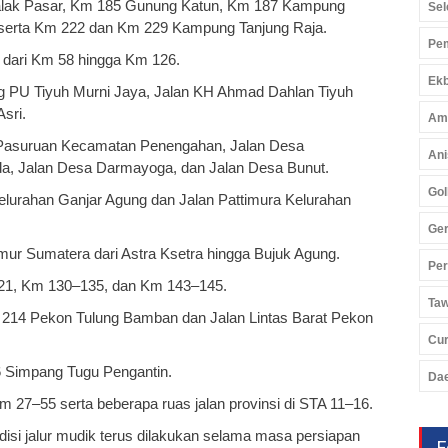
uh Balak Pasar, Km 185 Gunung Katun, Km 187 Kampung
Sel
serta Km 222 dan Km 229 Kampung Tanjung Raja.
Pem
rat dari Km 58 hingga Km 126.
Ekb
pang PU Tiyuh Murni Jaya, Jalan KH Ahmad Dahlan Tiyuh
sri.
Am
tan Pasuruan Kecamatan Penengahan, Jalan Desa
Ani
da, Jalan Desa Darmayoga, dan Jalan Desa Bunut.
Gol
 Kelurahan Ganjar Agung dan Jalan Pattimura Kelurahan
Ger
 Timur Sumatera dari Astra Ksetra hingga Bujuk Agung.
Pe
–121, Km 130–135, dan Km 143–145.
Ta
t Km 214 Pekon Tulung Bamban dan Jalan Lintas Barat Pekon
Cu
 26 Simpang Tugu Pengantin.
Da
t Km 27–55 serta beberapa ruas jalan provinsi di STA 11–16.
i jalur mudik terus dilakukan selama masa persiapan
F