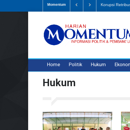
Dugaan Penipua
Momentum
3 years ago
3 years ago
Home
Politik
Hukum
Ekono
Hukum