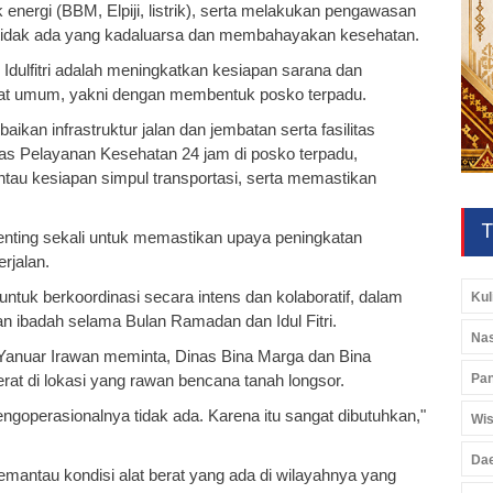
 energi (BBM, Elpiji, listrik), serta melakukan pengawasan
tidak ada yang kadaluarsa dan membahayakan kesehatan.
 Idulfitri adalah meningkatkan kesiapan sarana dan
kat umum, yakni dengan membentuk posko terpadu.
kan infrastruktur jalan dan jembatan serta fasilitas
ilitas Pelayanan Kesehatan 24 jam di posko terpadu,
au kesiapan simpul transportasi, serta memastikan
T
penting sekali untuk memastikan upaya peningkatan
rjalan.
 untuk berkoordinasi secara intens dan kolaboratif, dalam
Kul
 ibadah selama Bulan Ramadan dan Idul Fitri.
Nas
nuar Irawan meminta, Dinas Bina Marga dan Bina
rat di lokasi yang rawan bencana tanah longsor.
Pan
ngoperasionalnya tidak ada. Karena itu sangat dibutuhkan,"
Wis
Da
emantau kondisi alat berat yang ada di wilayahnya yang