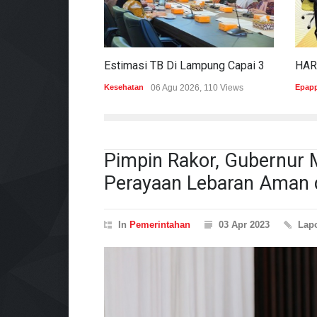
Estimasi TB Di Lampung Capai 30.745 Kasus, Pemprov Genjot Percepatan Penanganan
Kesehatan
06 Agu 2026, 110 Views
Epap
Pimpin Rakor, Gubernur M
Perayaan Lebaran Aman
In
Pemerintahan
03 Apr 2023
Lap