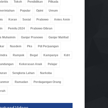
ebritis
Tokoh
Pendidikan
Pilkada
erintahan
Popular
Opini
Umum
is
Koran
Sosial
Prabowo
Anies Amin
in
Pemilu 2024
Prabowo Gibran
s Muhaimin
Ganjar Pranowo
Ganjar Mahfud
kar
Nasdem
Pks
Pdi Perjuangan
indra
Rampok
Begal
Kampanye
Kdrt
rundungan
Kekerasan Anak
Pelajar
wuran
Sengketa Lahan
Narkoba
ranmor
Ramadan
Perdagangan Orang
erah
eatured Videos