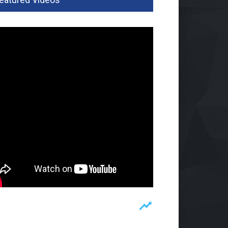
gasi Dampak El Nino,
pung Data Penggunaan
 Permukaan
rintahan
Agu 2026, 104 Views