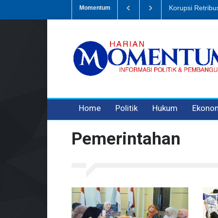
Dugaan Penipua
Momentum
3 years ago
3 years ago
Home
Politik
Hukum
Ekono
Pemerintahan