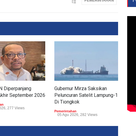
PEMERINTAHAN
 Diperpanjang
Gubernur Mirza Saksikan
Miti
Akhir September 2026
Peluncuran Satelit Lampung-1
Lam
Di Tiongkok
Air
an
026, 277 Views
Pemerintahan
Peme
05 Agu 2026, 282 Views
06 