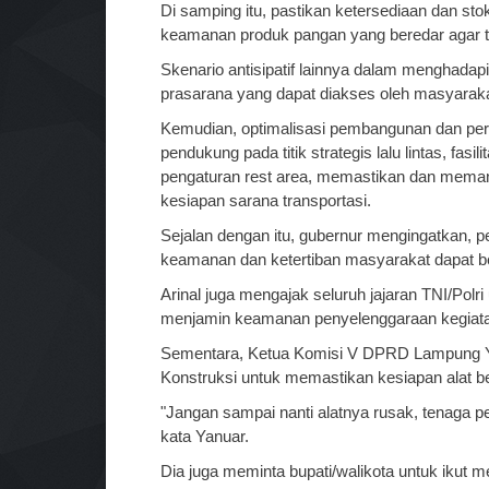
Di samping itu, pastikan ketersediaan dan stok
keamanan produk pangan yang beredar agar 
Skenario antisipatif lainnya dalam menghadapi
prasarana yang dapat diakses oleh masyara
Kemudian, optimalisasi pembangunan dan perbai
pendukung pada titik strategis lalu lintas, fas
pengaturan rest area, memastikan dan memant
kesiapan sarana transportasi.
Sejalan dengan itu, gubernur mengingatkan, 
keamanan dan ketertiban masyarakat dapat be
Arinal juga mengajak seluruh jajaran TNI/Polri
menjamin keamanan penyelenggaraan kegiatan
Sementara, Ketua Komisi V DPRD Lampung Ya
Konstruksi untuk memastikan kesiapan alat be
"Jangan sampai nanti alatnya rusak, tenaga pe
kata Yanuar.
Dia juga meminta bupati/walikota untuk ikut m