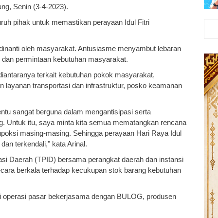
ung, Senin (3-4-2023).
uh pihak untuk memastikan perayaan Idul Fitri
ng dinanti oleh masyarakat. Antusiasme menyambut lebaran
as dan permintaan kebutuhan masyarakat.
 diantaranya terkait kebutuhan pokok masyarakat,
an layanan transportasi dan infrastruktur, posko keamanan
 tentu sangat berguna dalam mengantisipasi serta
g. Untuk itu, saya minta kita semua mematangkan rencana
upoksi masing-masing. Sehingga perayaan Hari Raya Idul
 dan terkendali," kata Arinal.
asi Daerah (TPID) bersama perangkat daerah dan instansi
ecara berkala terhadap kecukupan stok barang kebutuhan
ui operasi pasar bekerjasama dengan BULOG, produsen