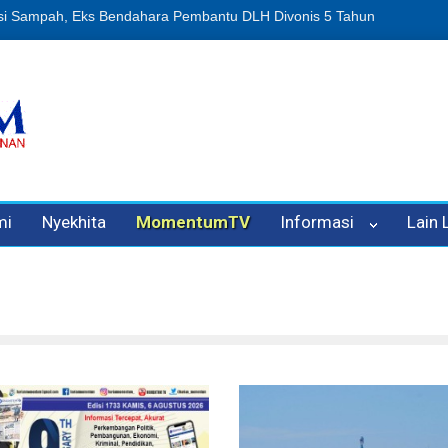
n Oleh Oknum Kadis, Kuasa Hukum Pelapor Desak Polisi Tetapkan P
mi
Nyekhita
MomentumTV
Informasi
Lain