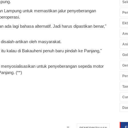
mpung.
Sel
gan Lampung untuk memastikan jalur penyeberangan
Pem
eroperasi.
Ekb
da lagi bahasa alternatif. Jadi harus dipastikan benar,"
Am
 disalah-artikan oleh masyarakat.
Ani
if itu kalau di Bakauheni penuh baru pindah ke Panjang,"
Gol
Ger
a menyosialisasikan untuk penyeberangan sepeda motor
anjang. (**)
Pe
Ta
Cu
Da
F