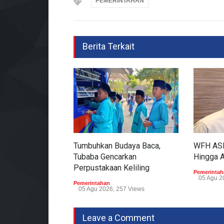
PEMERINTAHAN
Berita Terkait
Tumbuhkan Budaya Baca,
WFH ASN
Tubaba Gencarkan
Hingga 
Perpustakaan Keliling
Pemerintah
05 Agu 2
Pemerintahan
05 Agu 2026, 257 Views
Leave a Comment