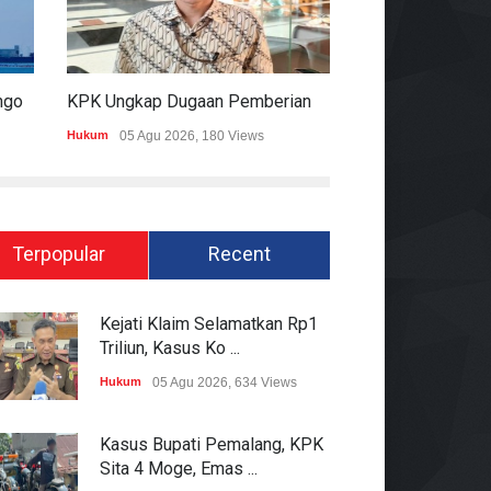
Satelit Lampung-1 Resmi Mengorbit, Lampung Masuki Era Pembangunan Berbasis Data
KPK Ungkap Dugaan Pemberian 12.500 Dolar Singapura Ke Pejabat Kementerian Kehutanan
Hukum
05 Agu 2026, 180 Views
Pemerintahan
05 Ag
Terpopular
Recent
Kejati Klaim Selamatkan Rp1
Triliun, Kasus Ko ...
Hukum
05 Agu 2026, 634 Views
Kasus Bupati Pemalang, KPK
Sita 4 Moge, Emas ...