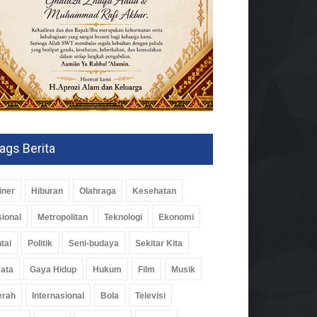
ags Berita
iner
Hiburan
Olahraga
Kesehatan
ional
Metropolitan
Teknologi
Ekonomi
tai
Politik
Seni-budaya
Sekitar Kita
ata
Gaya Hidup
Hukum
Film
Musik
erah
Internasional
Bola
Televisi