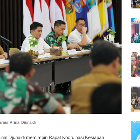
rnur Arinal Djunaidi
rinal Djunaidi memimpin Rapat Koordinasi Kesiapan