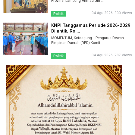
Provinsi Lampung Ahmad Giri ...
04 Agu 2026, 300 Views
Politik
KNPI Tanggamus Periode 2026-2029
Dilantik, Ro ...
MOMENTUM, Kotaagung -- Pengurus Dewan
Pimpinan Daerah (DPD) Komit ...
04 Agu 2026, 287 Views
Politik