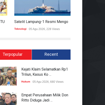
ENTUM 6 AGUSTUS 2026
Satelit Lampung-1 Resmi Mengorbit, Lampung Masuki Era Pembangunan Berbasis Data
Teknologi
05 Agu 2026, 228 Views
Hukum
05 Agu 2026, 19
Terpopular
Recent
Kejati Klaim Selamatkan Rp1
Triliun, Kasus Ko ...
Hukum
05 Agu 2026, 680 Views
Empat Perusahaan Milik Don
Ritto Diduga Jadi ...