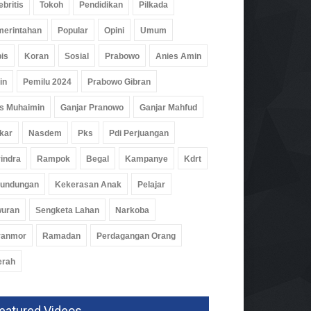
ebritis
Tokoh
Pendidikan
Pilkada
erintahan
Popular
Opini
Umum
is
Koran
Sosial
Prabowo
Anies Amin
in
Pemilu 2024
Prabowo Gibran
s Muhaimin
Ganjar Pranowo
Ganjar Mahfud
kar
Nasdem
Pks
Pdi Perjuangan
indra
Rampok
Begal
Kampanye
Kdrt
rundungan
Kekerasan Anak
Pelajar
wuran
Sengketa Lahan
Narkoba
ranmor
Ramadan
Perdagangan Orang
erah
eatured Videos