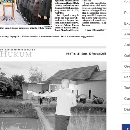
Sel
Pem
Ekb
Am
Ani
Gol
Ger
Pe
Ta
Cu
Da
F