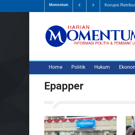
Dugaan Penipua
Momentum
3 years ago
3 years ago
Home
Politik
Hukum
Ekono
Epapper