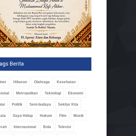
ags Berita
iner
Hiburan
Olahraga
Kesehatan
ional
Metropolitan
Teknologi
Ekonomi
tai
Politik
Seni-budaya
Sekitar Kita
ata
Gaya Hidup
Hukum
Film
Musik
erah
Internasional
Bola
Televisi