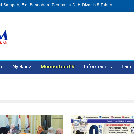
n Oleh Oknum Kadis, Kuasa Hukum Pelapor Desak Polisi Tetapkan P
mi
Nyekhita
MomentumTV
Informasi
Lain