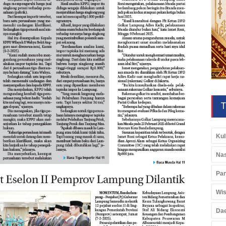
T
Kul
Nas
Pan
Wis
Da