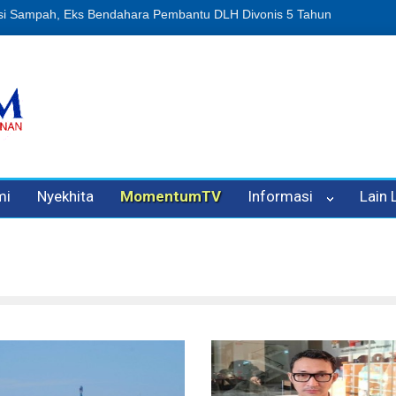
n Oleh Oknum Kadis, Kuasa Hukum Pelapor Desak Polisi Tetapkan P
mi
Nyekhita
MomentumTV
Informasi
Lain