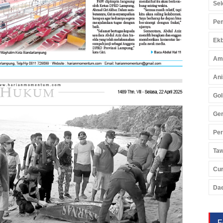
Sel
Pem
Ekb
Am
Ani
Gol
Ger
Pe
Ta
Cu
Da
F