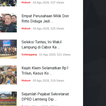
Hukum
03 Agu 2026, 537 Views
Empat Perusahaan Milik Don
Ritto Diduga Jadi ...
Hukum
04 Agu 2026, 525 Views
Seleksi Tuntas, Ini Wakil
Lampung di Cabor Ka ...
Gelanggang
01 Agu 2026, 521 Views
Kejati Klaim Selamatkan Rp1
Triliun, Kasus Ko ...
Hukum
05 Agu 2026, 519 Views
Sejumlah Pejabat Sekretariat
DPRD Lamteng Dip ...