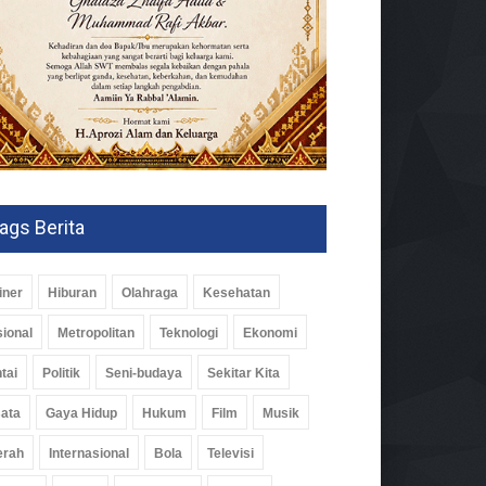
ags Berita
iner
Hiburan
Olahraga
Kesehatan
ional
Metropolitan
Teknologi
Ekonomi
tai
Politik
Seni-budaya
Sekitar Kita
ata
Gaya Hidup
Hukum
Film
Musik
erah
Internasional
Bola
Televisi