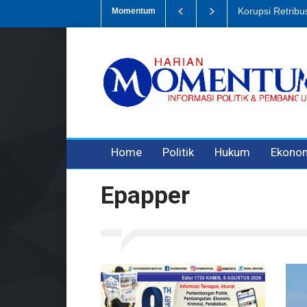
Dugaan Penipua
Momentum
3 years ago
3 years ago
Home
Politik
Hukum
Ekono
Epapper