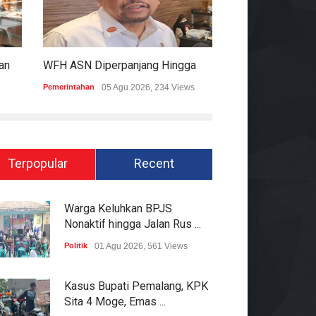
KPK Ungkap Dugaan Pemberian 12.500 Dolar Singapura Ke Pejabat Kementerian Kehutanan
WFH ASN Diperpanjang Hingga Akhir September 2026
Pemerintahan
05 Agu 2026, 234 Views
Hukum
05 Agu 2026
Terpopular
Recent
Warga Keluhkan BPJS
Nonaktif hingga Jalan Rus ...
Politik
01 Agu 2026, 561 Views
Kasus Bupati Pemalang, KPK
Sita 4 Moge, Emas ...