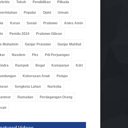
ebritis
Tokoh
Pendidikan
Pilkada
erintahan
Popular
Opini
Umum
is
Koran
Sosial
Prabowo
Anies Amin
in
Pemilu 2024
Prabowo Gibran
s Muhaimin
Ganjar Pranowo
Ganjar Mahfud
kar
Nasdem
Pks
Pdi Perjuangan
indra
Rampok
Begal
Kampanye
Kdrt
rundungan
Kekerasan Anak
Pelajar
wuran
Sengketa Lahan
Narkoba
ranmor
Ramadan
Perdagangan Orang
erah
eatured Videos