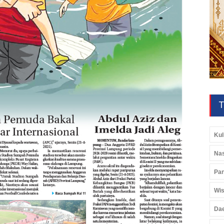
T
Kul
Nas
Pan
Wis
Da