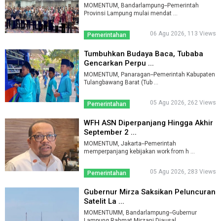
MOMENTUM, Bandarlampung--Pemerintah
Provinsi Lampung mulai mendat ...
06 Agu 2026, 113 Views
Pemerintahan
Tumbuhkan Budaya Baca, Tubaba
Gencarkan Perpu ...
MOMENTUM, Panaragan--Pemerintah Kabupaten
Tulangbawang Barat (Tub ...
05 Agu 2026, 262 Views
Pemerintahan
WFH ASN Diperpanjang Hingga Akhir
September 2 ...
MOMENTUM, Jakarta--Pemerintah
memperpanjang kebijakan work from h ...
05 Agu 2026, 283 Views
Pemerintahan
Gubernur Mirza Saksikan Peluncuran
Satelit La ...
MOMENTUMM, Bandarlampung--Gubernur
Lampung Rahmat Mirzani Djausal ...