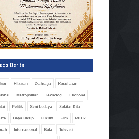
ags Berita
iner
Hiburan
Olahraga
Kesehatan
ional
Metropolitan
Teknologi
Ekonomi
tai
Politik
Seni-budaya
Sekitar Kita
ata
Gaya Hidup
Hukum
Film
Musik
erah
Internasional
Bola
Televisi