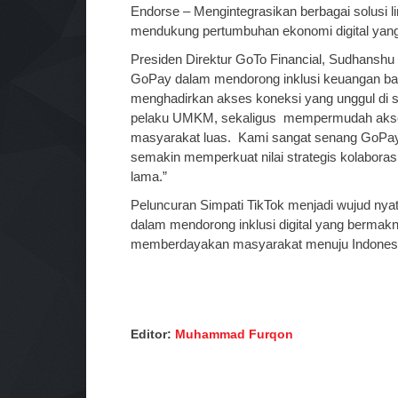
Endorse – Mengintegrasikan berbagai solusi l
mendukung pertumbuhan ekonomi digital yang i
Presiden Direktur GoTo Financial, Sudhanshu 
GoPay dalam mendorong inklusi keuangan bagi
menghadirkan akses koneksi yang unggul di se
pelaku UMKM, sekaligus mempermudah akses l
masyarakat luas. Kami sangat senang GoPay, 
semakin memperkuat nilai strategis kolaboras
lama.”
Peluncuran Simpati TikTok menjadi wujud nyat
dalam mendorong inklusi digital yang bermakn
memberdayakan masyarakat menuju Indonesi
Editor:
Muhammad Furqon