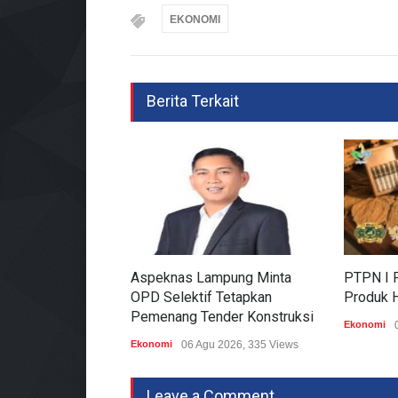
EKONOMI
Berita Terkait
Aspeknas Lampung Minta
PTPN I P
OPD Selektif Tetapkan
Produk H
Pemenang Tender Konstruksi
Ekonomi
Ekonomi
06 Agu 2026, 335 Views
Leave a Comment