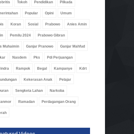
ebritis
Tokoh
Pendidikan
Pilkada
erintahan
Popular
Opini
Umum
is
Koran
Sosial
Prabowo
Anies Amin
in
Pemilu 2024
Prabowo Gibran
s Muhaimin
Ganjar Pranowo
Ganjar Mahfud
kar
Nasdem
Pks
Pdi Perjuangan
indra
Rampok
Begal
Kampanye
Kdrt
rundungan
Kekerasan Anak
Pelajar
wuran
Sengketa Lahan
Narkoba
ranmor
Ramadan
Perdagangan Orang
erah
eatured Videos