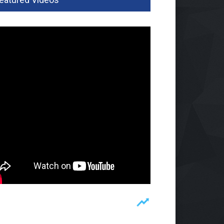
 Kuota Bisa Liburan, By.U
bali Hadirkan Program
tamasya 2026
omi
06 Agu 2026, 149 Views