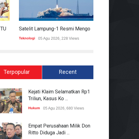
HARIAN MOMENTUM 6 AGUSTUS 2026
Satelit Lampung-1 Resmi Mengorbit, Lampung Masuki Era Pembangunan Berbasis Data
Teknologi
05 Agu 2026, 228 Views
Hukum
05 Agu 2026
Terpopular
Recent
Kejati Klaim Selamatkan Rp1
Triliun, Kasus Ko ...
Hukum
05 Agu 2026, 680 Views
Empat Perusahaan Milik Don
Ritto Diduga Jadi ...