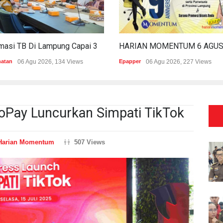
Estimasi TB Di Lampung Capai 30.745 Kasus, Pemprov Genjot Percepatan Penanganan
hatan
06 Agu 2026, 134 Views
Epapper
06 Agu 2026, 227 Views
GoPay Luncurkan Simpati TikTok
Harian Momentum
507 Views