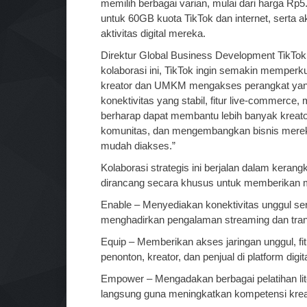
memilih berbagai varian, mulai dari harga R
untuk 60GB kuota TikTok dan internet, serta 
aktivitas digital mereka.
Direktur Global Business Development TikTok
kolaborasi ini, TikTok ingin semakin memper
kreator dan UMKM mengakses perangkat yan
konektivitas yang stabil, fitur live-commerce,
berharap dapat membantu lebih banyak kreat
komunitas, dan mengembangkan bisnis mereka
mudah diakses.”
Kolaborasi strategis ini berjalan dalam keran
dirancang secara khusus untuk memberikan m
Enable – Menyediakan konektivitas unggul sert
menghadirkan pengalaman streaming dan tran
Equip – Memberikan akses jaringan unggul, fitu
penonton, kreator, dan penjual di platform digita
Empower – Mengadakan berbagai pelatihan liter
langsung guna meningkatkan kompetensi kr