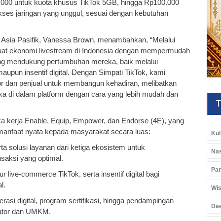
p5.000 untuk kuota khusus TikTok 5GB, hingga Rp100.000
akses jaringan yang unggul, sesuai dengan kebutuhan
 Asia Pasifik, Vanessa Brown, menambahkan, “Melalui
kuat ekonomi livestream di Indonesia dengan mempermudah
g mendukung pertumbuhan mereka, baik melalui
 maupun insentif digital. Dengan Simpati TikTok, kami
or dan penjual untuk membangun kehadiran, melibatkan
 di dalam platform dengan cara yang lebih mudah dan
T
gka kerja Enable, Equip, Empower, dan Endorse (4E), yang
anfaat nyata kepada masyarakat secara luas:
Kul
a solusi layanan dari ketiga ekosistem untuk
Nas
saksi yang optimal.
Pan
r live-commerce TikTok, serta insentif digital bagi
l.
Wis
asi digital, program sertifikasi, hingga pendampingan
Da
eator dan UMKM.