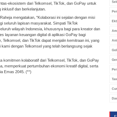
Sel
intas-ekosistem dari Telkomsel, TikTok, dan GoPay untuk
nklusif dan berkelanjutan.
Pem
Raheja mengatakan, “Kolaborasi ini sejalan dengan misi
Ekb
 seluruh lapisan masyarakat. Simpati TikTok
luruh wilayah Indonesia, khususnya bagi para kreator dan
Am
ayanan keuangan digital di aplikasi GoPay bagi
Telkomsel, dan TikTok dapat menjalin kemitraan ini, yang
Ani
i kami dengan Telkomsel yang telah berlangsung sejak
Gol
a komitmen kolaboratif dari Telkomsel, TikTok, dan GoPay
Ger
a, memperkuat pertumbuhan ekonomi kreatif digital, serta
Pe
a Emas 2045. (**)
Ta
Cu
Da
F