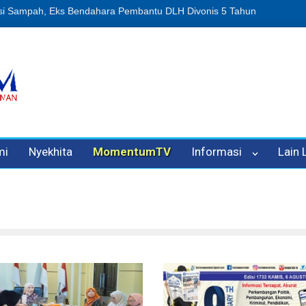
n Oleh Oknum Kadis, Kuasa Hukum Pelapor Desak Polisi Tetapkan P
mi
Nyekhita
MomentumTV
Informasi
Lain