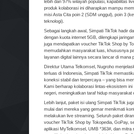
lebih dari 97% wilayah populasi, kapabilitas l
produk kolaborasi ini diharapkan mampu mem
misi Asta Cita poin 2 (SDM unggul), poin 3 (ke
teknologi).
Sebagai langkah awal, Simpati TikTok hadir d
dengan kuota internet 5GB, dilengkapi jaring
juga mendapatkan voucher TikTok Shop by Tok
memudahkan masyarakat luas, khususnya pa
layanan digital lainnya secara lancar di mana
Direktur Utama Telkomsel, Nugroho menjelask
terluas di Indonesia, Simpati TikTok memast
koneksi stabil dan terpercaya – yang bisa menj
Kami berharap kolaborasi lintas-ekosistem i
negeri, meningkatkan taraf hidup masyarakat d
Lebih lanjut, paket isi ulang Simpati TikTok 
mulai dari mereka yang gemar menikmati kont
melakukan live streaming. Seluruh paket dira
voucher TikTok Shop by Tokopedia, GoPay, ser
aplikasi MyTelkomsel, UMB *363#, dan mitra ri