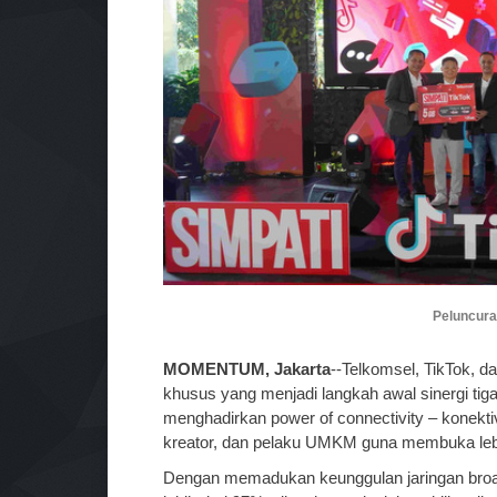
Peluncuran
MOMENTUM, Jakarta
--Telkomsel, TikTok, d
khusus yang menjadi langkah awal sinergi tiga 
menghadirkan power of connectivity – konekti
kreator, dan pelaku UMKM guna membuka lebi
Dengan memadukan keunggulan jaringan broa