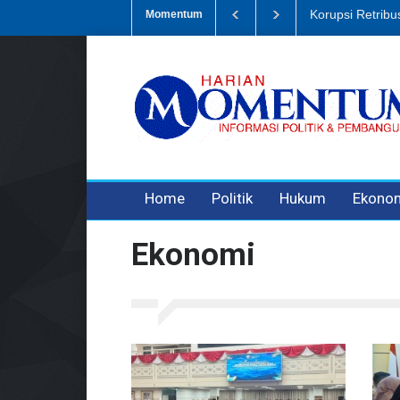
Dugaan Penipua
Momentum
3 years ago
3 years ago
Home
Politik
Hukum
Ekono
Ekonomi