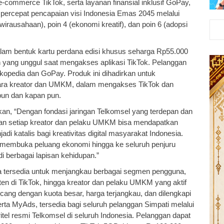
ive-commerce TikTok, serta layanan finansial inklusif GoPay,
percepat pencapaian visi Indonesia Emas 2045 melalui
wirausahaan), poin 4 (ekonomi kreatif), dan poin 6 (adopsi
alam bentuk kartu perdana edisi khusus seharga Rp55.000
an yang unggul saat mengakses aplikasi TikTok. Pelanggan
opedia dan GoPay. Produk ini dihadirkan untuk
ra kreator dan UMKM, dalam mengakses TikTok dan
 pun dan kapan pun.
an, “Dengan fondasi jaringan Telkomsel yang terdepan dan
ikan setiap kreator dan pelaku UMKM bisa mendapatkan
adi katalis bagi kreativitas digital masyarakat Indonesia.
ni membuka peluang ekonomi hingga ke seluruh penjuru
i berbagai lapisan kehidupan.”
juga tersedia untuk menjangkau berbagai segmen pengguna,
en di TikTok, hingga kreator dan pelaku UMKM yang aktif
ncang dengan kuota besar, harga terjangkau, dan dilengkapi
ta MyAds, tersedia bagi seluruh pelanggan Simpati melalui
tel resmi Telkomsel di seluruh Indonesia. Pelanggan dapat