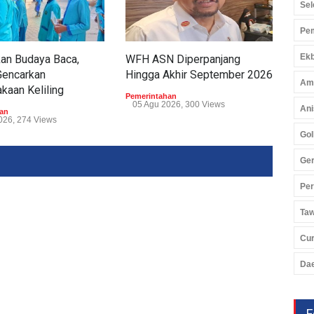
Sel
Pem
Ekb
an Budaya Baca,
WFH ASN Diperpanjang
Gub
Gencarkan
Hingga Akhir September 2026
Pel
Am
kaan Keliling
Di 
Pemerintahan
05 Agu 2026, 300 Views
Ani
an
Peme
026, 274 Views
05 
Gol
Ger
Pe
Ta
Cu
Da
F