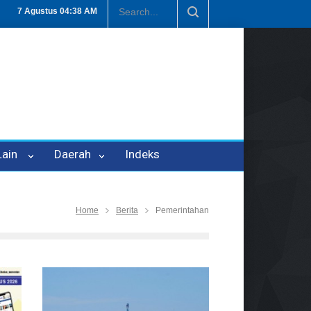
 Oleh Oknum Kadis, Kuasa Hukum Pelapor Desak Polisi Tetapkan P-
7 Agustus
04:38 AM
 Lain
Daerah
Indeks
Home
Berita
Pemerintahan