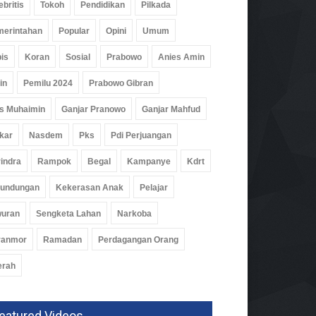
ebritis
Tokoh
Pendidikan
Pilkada
erintahan
Popular
Opini
Umum
is
Koran
Sosial
Prabowo
Anies Amin
ernur Mirza Saksikan
uncuran Satelit Lampung-1
in
Pemilu 2024
Prabowo Gibran
Tiongkok
s Muhaimin
Ganjar Pranowo
Ganjar Mahfud
rintahan
Agu 2026, 308 Views
kar
Nasdem
Pks
Pdi Perjuangan
indra
Rampok
Begal
Kampanye
Kdrt
rundungan
Kekerasan Anak
Pelajar
wuran
Sengketa Lahan
Narkoba
ranmor
Ramadan
Perdagangan Orang
erah
eatured Videos