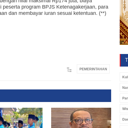
dengan nilai maksimal Rp174 juta, biaya
 peserta program BPJS Ketenagakerjaan, para
aan dan membayar iuran sesuai ketentuan. (**)
T
PEMERINTAHAN
Kul
Nas
Pan
Wis
Da