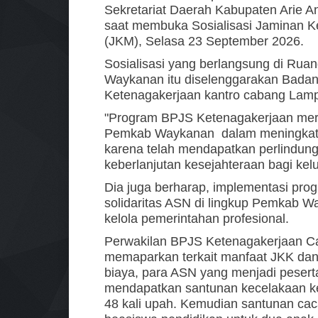
Sekretariat Daerah Kabupaten Arie A
saat membuka Sosialisasi Jaminan K
(JKM), Selasa 23 September 2026.
Sosialisasi yang berlangsung di Ru
Waykanan itu diselenggarakan Badan
Ketenagakerjaan kantro cabang Lamp
"Program BPJS Ketenagakerjaan mer
Pemkab Waykanan dalam meningkatkan
karena telah mendapatkan perlindunga
keberlanjutan kesejahteraan bagi kelu
Dia juga berharap, implementasi pr
solidaritas ASN di lingkup Pemkab W
kelola pemerintahan profesional.
Perwakilan BPJS Ketenagakerjaan Ca
memaparkan terkait manfaat JKK dan
biaya, para ASN yang menjadi peser
mendapatkan santunan kecelakaan ke
48 kali upah. Kemudian santunan cac