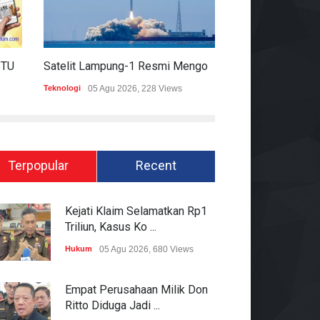
HARIAN MOMENTUM 6 AGUSTUS 2026
Satelit Lampung-1 Resmi Mengorbit, Lampung Masuki Era Pembangunan Berbasis Data
Teknologi
05 Agu 2026, 228 Views
Hukum
05 Agu 2026
Terpopular
Recent
Kejati Klaim Selamatkan Rp1
Triliun, Kasus Ko ...
Hukum
05 Agu 2026, 680 Views
Empat Perusahaan Milik Don
Ritto Diduga Jadi ...