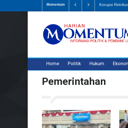
Korupsi Retribusi Samp
Momentum
3 years ago
3 years ago
3 years ago
Home
Politik
Hukum
Ekono
Pemerintahan