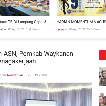
Estimasi TB Di Lampung Capai 30.745 Kasus, Pemprov Genjot Percepatan Penanganan
hatan
06 Agu 2026, 134 Views
Epapper
06 Agu 2026, 227 Views
an ASN, Pemkab Waykanan
enagakerjaan
oran
Novita Sari
639 Views