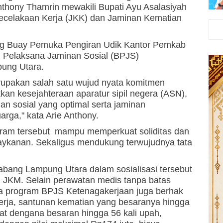
nthony Thamrin mewakili Bupati Ayu Asalasiyah
ecelakaan Kerja (JKK) dan Jaminan Kematian
ang Buay Pemuka Pengiran Udik Kantor Pemkab
 Pelaksana Jaminan Sosial (BPJS)
ung Utara.
upakan salah satu wujud nyata komitmen
 kesejahteraan aparatur sipil negera (ASN),
n sosial yang optimal serta jaminan
arga," kata Arie Anthony.
ogram tersebut mampu memperkuat soliditas dan
aykanan. Sekaligus mendukung terwujudnya tata
bang Lampung Utara dalam sosialisasi tersebut
 JKM. Selain perawatan medis tanpa batas
ta program BPJS Ketenagakerjaan juga berhak
rja, santunan kematian yang besaranya hingga
at dengana besaran hingga 56 kali upah,