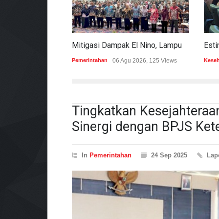
Mitigasi Dampak El Nino, Lampung Data Penggunaan Air Permukaan
Pemerintahan
06 Agu 2026, 125 Views
Kese
Tingkatkan Kesejahtera
Sinergi dengan BPJS Ket
In
Pemerintahan
24 Sep 2025
Lap