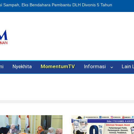
ah, Eks Bendahara Pembantu DLH Divonis 5 Tahun
Dugaan Penipuan
mi
Nyekhita
MomentumTV
Informasi
Lain