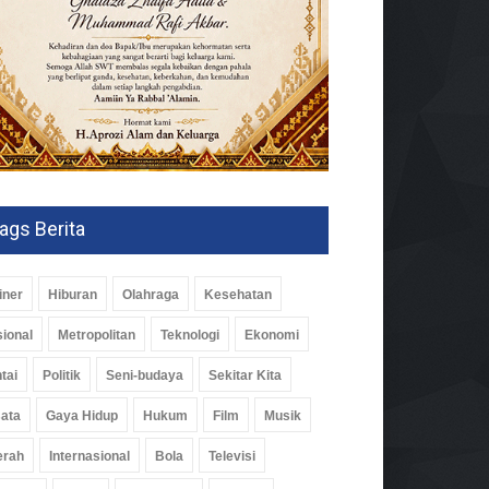
ags Berita
iner
Hiburan
Olahraga
Kesehatan
ional
Metropolitan
Teknologi
Ekonomi
tai
Politik
Seni-budaya
Sekitar Kita
ata
Gaya Hidup
Hukum
Film
Musik
erah
Internasional
Bola
Televisi