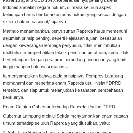
Pasal 18 ayat 6 UUD 1945. Keberadaannya penting karena
Indonesia adalah negara hukum, di mana seluruh aspek
kehidupan harus berdasarkan asas hukum yang sesuai dengan
sistem hukum nasional,” ujarnya.
Marindo menambahkan, penyusunan Raperda harus memenuhi
sejumlah prinsip penting, seperti kejelasan tujuan, kesesuaian
dengan kewenangan lembaga penyusun, tidak menimbulkan
multitafsir, memperhatikan teknik penulisan peraturan, serta tidak
bertentangan dengan peraturan perundang-undangan yang lebih
tinggi maupun hak asasi manusia.
Ia menyampaikan bahwa pada prinsipnya, Pemprov Lampung
memahami dan menerima enam Raperda usul inisiatif DPRD
tersebut, dan siap untuk melanjutkan ke tahapan pembahasan
berikutnya.
Enam Catatan Gubernur terhadap Raperda Usulan DPRD
Gubernur Lampung melalui Sekda menyampaikan enam catatan
umum terhadap seluruh Raperda yang diusulkan, yaitu:
1. Substansi Raperda harus sesuai dengan kewenangan