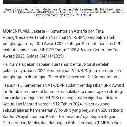
Kepala Bagian Pemberitaan, Media, dan Hubungan Antar Lembaga (PMHAL) Biro Humas
dan Protokol, Kementerian ATR/BPN, Bagas Agung Wibowo pada acara 5th GPR Forum 2025 &
Award Ceremony Top Award 2025. Foto: Ist.
MOMENTUMM, Jakarta
-- Kementerian Agraria dan Tata
Ruang/Badan Pertanahan Nasional (ATR/BPN) kembali meraih
penghargaan Top GPR Award 2025 kategori Kementerian dari GPR
Institute pada acara 5th GPR Forum 2025 & Award Ceremony Top
Award 2025, Selasa (04/11/2025).
Hal itu merupakan capaian dua tahun berturut-turut setelah
sebelumnya, pada 2024, Kementerian ATR/BPN juga memperoleh
penghargaan di kategori “Special Achievement for Kementerian”.
“Tahun lalu Kementerian ATR/BPN sudah mendapatkan GPR Award
ini. Untuk memperkuat komunikasi publik, kita menerapkan strategi
komunikasi dengan model PESO, sebagaimana diperkuat dalam
Keputusan Menteri Nomor 1912 Tahun 2024. Ini berlaku bagi
seluruh jajaran Kementerian ATR/BPN yang berjumlah 520 satker di
Kantor Wilayah maupun Kantor Pertanahan,” ujar Kepala Bagian
Pemberitaan, Media, dan Hubungan Antar Lembaga (PMHAL) Biro