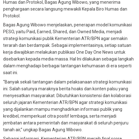
Humas dan Protokol, Bagas Agung Wibowo, yang menerima
penghargaan secara langsung mewakili Kepala Biro Humas dan
Protokol.
Bagas Agung Wibowo menjelaskan, penerapan model komunikasi
PESO, yaitu Paid, Earned, Shared, dan Owned Media, menjadi
strategi komunikasi publik Kementerian ATR/BPN agar semakin
terarah dan berdampak. Sebagai implementasinya, setiap satuan
kerja diwajibkan melakukan publikasi One Day One News untuk
disebarkan kepada media massa. Hal Ini dilakukan sebagai langkah
dalam menghadapi berbagai tantangan kehumasan di era seperti
saat ini.
“Banyak sekali tantangan dalam pelaksanaan strategi komunikasi
ini. Salah satunya maraknya berita hoaks dan konten palsu yang
menyesatkan masyarakat. Dibutuhkan konsistensi dan kolaborasi
seluruh jajaran Kementerian ATR/BPN agar strategi komunikasi
yang dijalankan mampu menghadirkan informasi publik yang
kredibel, memperkuat citra positif lembaga, serta menjadi
jembatan antara pemerintah dan masyarakat di seluruh penjuru
tanah air,” ungkap Bagas Agung Wibowo.
Sebagai informasi, Kementerian ATR/BPN meraih final score