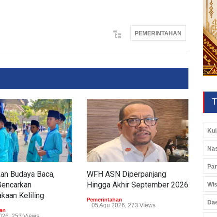
PEMERINTAHAN
T
Kul
Nas
Pan
an Budaya Baca,
WFH ASN Diperpanjang
Gub
Gencarkan
Hingga Akhir September 2026
Pel
Wis
kaan Keliling
Di 
Pemerintahan
Da
05 Agu 2026, 273 Views
an
Peme
026, 253 Views
05 