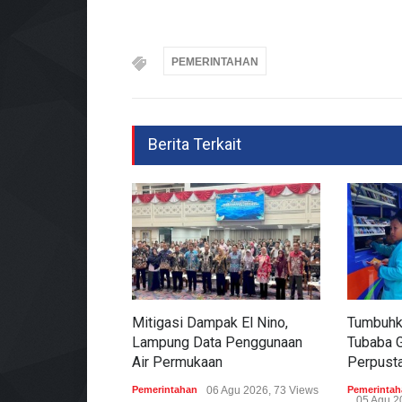
PEMERINTAHAN
Berita Terkait
Mitigasi Dampak El Nino,
Tumbuhk
Lampung Data Penggunaan
Tubaba 
Air Permukaan
Perpusta
Pemerintahan
06 Agu 2026, 73 Views
Pemerintah
05 Agu 2