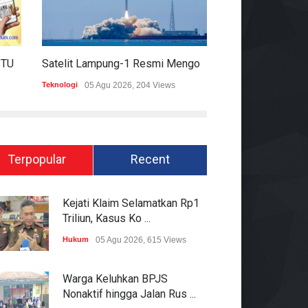
HARIAN MOMENTUM 6 AGUSTUS 2026
Satelit Lampung-1 Resmi Mengorbit, Lampung Masuki Era Pembangunan Berbasis Data
Teknologi
05 Agu 2026, 204 Views
Hukum
05 Agu 2026
Terpopular
Recent
Kejati Klaim Selamatkan Rp1
Triliun, Kasus Ko ...
Hukum
05 Agu 2026, 615 Views
Warga Keluhkan BPJS
Nonaktif hingga Jalan Rus ...