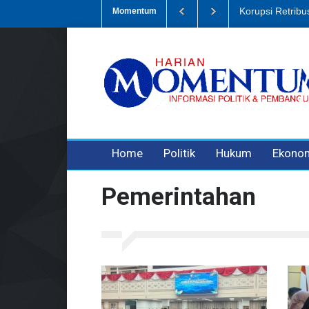
etribusi Sampah, Eks Bendahara Pembantu DLH Divonis 5 Tahun
Du
Momentum
3 years ago
3 years ago
3 years ago
Home
Politik
Hukum
Ekono
Pemerintahan