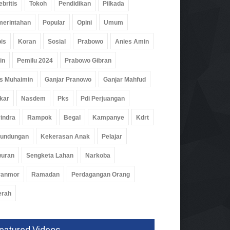
ebritis
Tokoh
Pendidikan
Pilkada
erintahan
Popular
Opini
Umum
is
Koran
Sosial
Prabowo
Anies Amin
in
Pemilu 2024
Prabowo Gibran
s Muhaimin
Ganjar Pranowo
Ganjar Mahfud
kar
Nasdem
Pks
Pdi Perjuangan
indra
Rampok
Begal
Kampanye
Kdrt
rundungan
Kekerasan Anak
Pelajar
wuran
Sengketa Lahan
Narkoba
ranmor
Ramadan
Perdagangan Orang
erah
eatured Videos