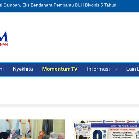
gaan Penipuan Oleh Oknum Kadis, Kuasa Hukum Pelapor Desak Polis
mi
Nyekhita
MomentumTV
Informasi
Lain