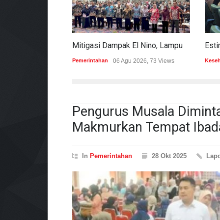
Mitigasi Dampak El Nino, Lampung Data Penggunaan Air Permukaan
Pemerintahan
06 Agu 2026, 73 Views
Kese
Pengurus Musala Diminta
Makmurkan Tempat Ibad
In
Pemerintahan
28 Okt 2025
Lap