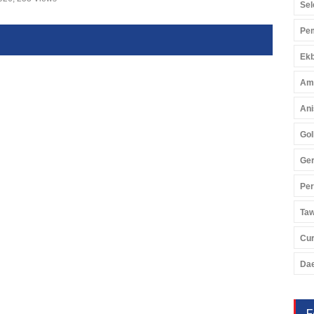
Sel
Pem
Ekb
Am
Ani
Gol
Ger
Pe
Ta
Cu
Da
F