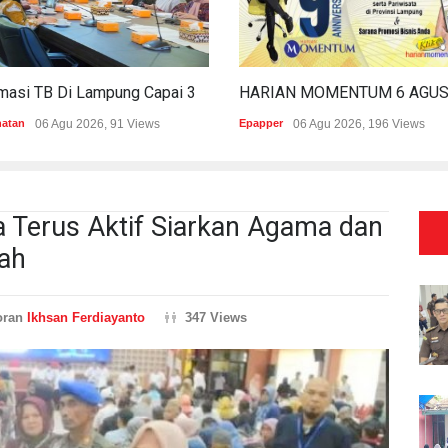
Estimasi TB Di Lampung Capai 30.745 Kasus, Pemprov Genjot Percepatan Penanganan
hatan
06 Agu 2026, 91 Views
Epapper
06 Agu 2026, 196 Views
 Terus Aktif Siarkan Agama dan
ah
oran
Ikhsan Ferdiayanto
347 Views