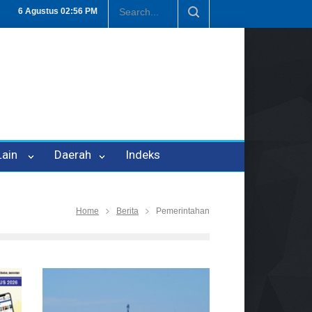
i Tetapkan P-21
Tembus Rp1,6 Triliun, Nilai Investasi di Lamteng Te
6 Agustus
02:56 PM
 Lain
Daerah
Indeks
Home
Berita
Pemerintahan