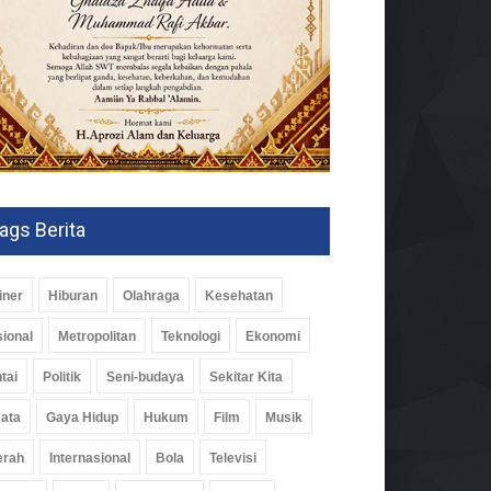
ags Berita
iner
Hiburan
Olahraga
Kesehatan
ional
Metropolitan
Teknologi
Ekonomi
tai
Politik
Seni-budaya
Sekitar Kita
ernur Mirza Saksikan
uncuran Satelit Lampung-1
ata
Gaya Hidup
Hukum
Film
Musik
Tiongkok
erah
Internasional
Bola
Televisi
rintahan
Agu 2026, 275 Views