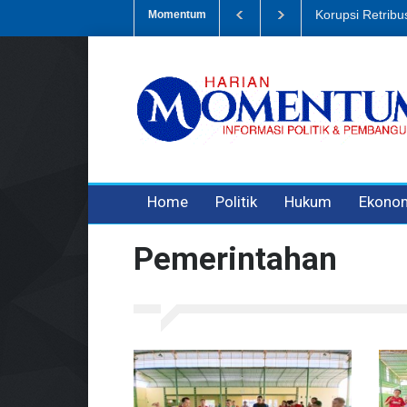
Dugaan Penipua
Momentum
3 years ago
3 years ago
Home
Politik
Hukum
Ekono
Pemerintahan