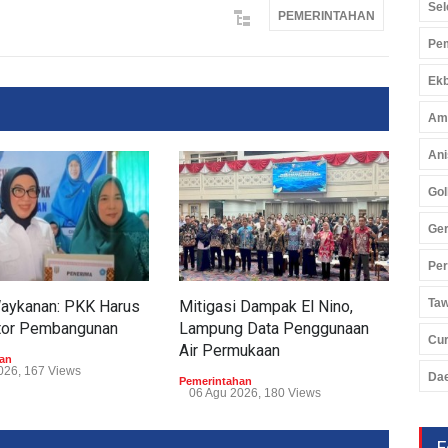
Sel
PEMERINTAHAN
Pem
Ekb
Am
Ani
Gol
Ger
Pe
Ta
Waykanan: PKK Harus
Mitigasi Dampak El Nino,
Tum
tor Pembangunan
Lampung Data Penggunaan
Tub
Cu
Air Permukaan
Perp
an
026, 167 Views
Da
Pemerintahan
Peme
06 Agu 2026, 180 Views
05 
F