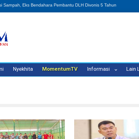
n Oleh Oknum Kadis, Kuasa Hukum Pelapor Desak Polisi Tetapkan P
mi
Nyekhita
MomentumTV
Informasi
Lain