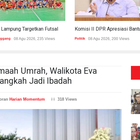
PWI Lampung Targetkan Futsal Kembali Raih Kejayaan Di Porwanas 2027
nggang
08 Agu 2026, 235 Views
Politik
08 Agu 2026, 200 Views
maah Umrah, Walikota Eva
angkah Jadi Ibadah
oran
Harian Momentum
318 Views