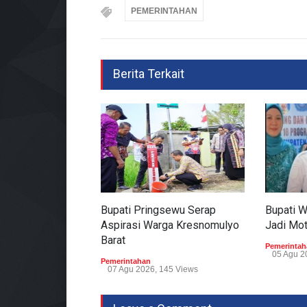
PEMERINTAHAN
Berita Terkait
Bupati Pringsewu Serap
Bupati 
Aspirasi Warga Kresnomulyo
Jadi Mo
Barat
Pemerintah
05 Agu 2
Pemerintahan
07 Agu 2026, 145 Views