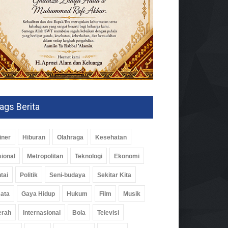
ags Berita
iner
Hiburan
Olahraga
Kesehatan
ional
Metropolitan
Teknologi
Ekonomi
tai
Politik
Seni-budaya
Sekitar Kita
ata
Gaya Hidup
Hukum
Film
Musik
erah
Internasional
Bola
Televisi