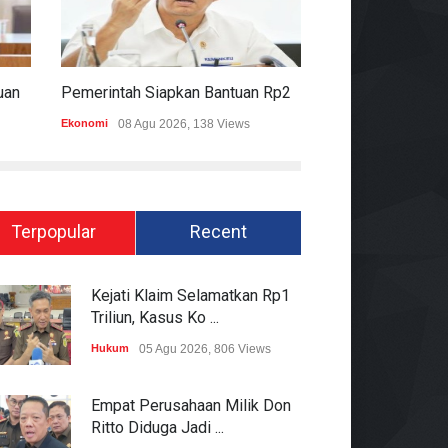
Komisi II DPR Apresiasi Bantuan Fiskal Rp20,5 Triliun Untuk Daerah
Pemerintah Siapkan Bantuan Rp20,5 Triliun Untuk Pemda
Ekonomi
08 Agu 2026, 138 Views
Hukum
08 Agu 2026
Terpopular
Recent
Kejati Klaim Selamatkan Rp1
Triliun, Kasus Ko ...
Hukum
05 Agu 2026, 806 Views
Empat Perusahaan Milik Don
Ritto Diduga Jadi ...