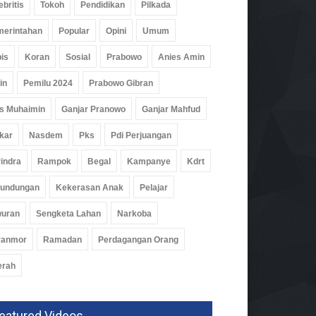
ebritis
Tokoh
Pendidikan
Pilkada
erintahan
Popular
Opini
Umum
is
Koran
Sosial
Prabowo
Anies Amin
in
Pemilu 2024
Prabowo Gibran
s Muhaimin
Ganjar Pranowo
Ganjar Mahfud
kar
Nasdem
Pks
Pdi Perjuangan
indra
Rampok
Begal
Kampanye
Kdrt
rundungan
Kekerasan Anak
Pelajar
wuran
Sengketa Lahan
Narkoba
buhkan Budaya Baca,
aba Gencarkan
ranmor
Ramadan
Perdagangan Orang
ustakaan Keliling
erah
rintahan
Agu 2026, 319 Views
eatured Videos