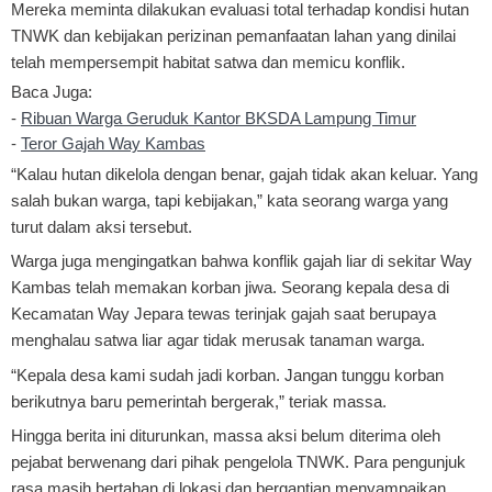
Mereka meminta dilakukan evaluasi total terhadap kondisi hutan
TNWK dan kebijakan perizinan pemanfaatan lahan yang dinilai
telah mempersempit habitat satwa dan memicu konflik.
Baca Juga:
-
Ribuan Warga Geruduk Kantor BKSDA Lampung Timur
-
Teror Gajah Way Kambas
“Kalau hutan dikelola dengan benar, gajah tidak akan keluar. Yang
salah bukan warga, tapi kebijakan,” kata seorang warga yang
turut dalam aksi tersebut.
Warga juga mengingatkan bahwa konflik gajah liar di sekitar Way
Kambas telah memakan korban jiwa. Seorang kepala desa di
Kecamatan Way Jepara tewas terinjak gajah saat berupaya
menghalau satwa liar agar tidak merusak tanaman warga.
“Kepala desa kami sudah jadi korban. Jangan tunggu korban
berikutnya baru pemerintah bergerak,” teriak massa.
Hingga berita ini diturunkan, massa aksi belum diterima oleh
pejabat berwenang dari pihak pengelola TNWK. Para pengunjuk
rasa masih bertahan di lokasi dan bergantian menyampaikan