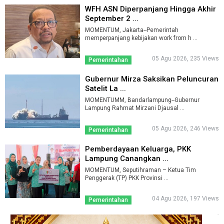
WFH ASN Diperpanjang Hingga Akhir
September 2 ...
MOMENTUM, Jakarta--Pemerintah
memperpanjang kebijakan work from h ...
05 Agu 2026, 235 Views
Pemerintahan
Gubernur Mirza Saksikan Peluncuran
Satelit La ...
MOMENTUMM, Bandarlampung--Gubernur
Lampung Rahmat Mirzani Djausal ...
05 Agu 2026, 246 Views
Pemerintahan
Pemberdayaan Keluarga, PKK
Lampung Canangkan ...
MOMENTUM, Seputihraman – Ketua Tim
Penggerak (TP) PKK Provinsi ...
04 Agu 2026, 197 Views
Pemerintahan