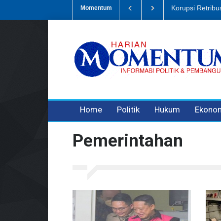
Dugaan Penipua
Momentum
3 years ago
3 years ago
Home
Politik
Hukum
Ekono
Pemerintahan