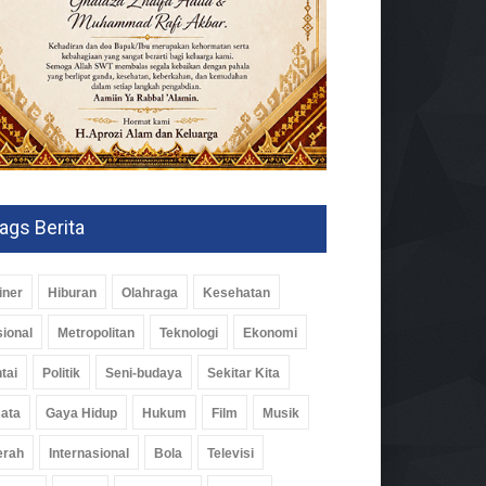
ags Berita
iner
Hiburan
Olahraga
Kesehatan
ional
Metropolitan
Teknologi
Ekonomi
tai
Politik
Seni-budaya
Sekitar Kita
ata
Gaya Hidup
Hukum
Film
Musik
erah
Internasional
Bola
Televisi