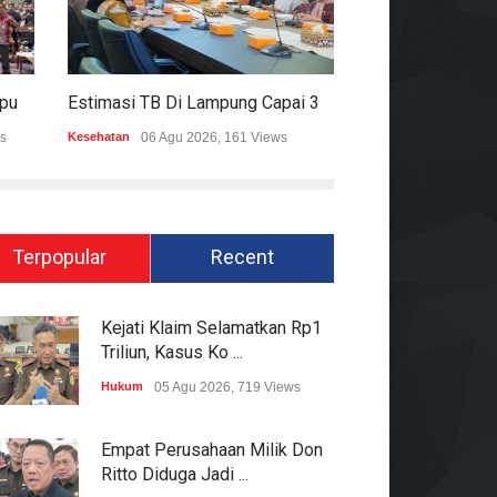
Mitigasi Dampak El Nino, Lampung Data Penggunaan Air Permukaan
Estimasi TB Di Lampung Capai 30.745 Kasus, Pemprov Genjot Percepatan Penanganan
s
Kesehatan
06 Agu 2026, 161 Views
Epapper
06 Agu 202
Terpopular
Recent
Kejati Klaim Selamatkan Rp1
Triliun, Kasus Ko ...
Hukum
05 Agu 2026, 719 Views
Empat Perusahaan Milik Don
Ritto Diduga Jadi ...