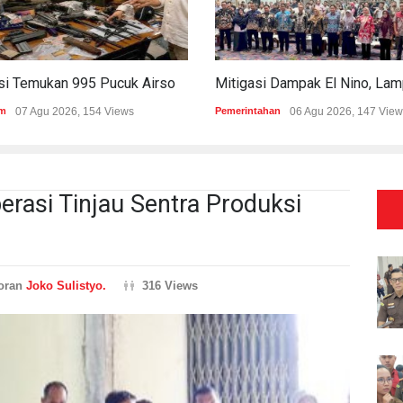
Polisi Temukan 995 Pucuk Airsoft Gun Dan Senjata Api Di Sekolah Swasta
m
07 Agu 2026, 154 Views
Pemerintahan
06 Agu 2026, 147 View
rasi Tinjau Sentra Produksi
oran
Joko Sulistyo.
316 Views