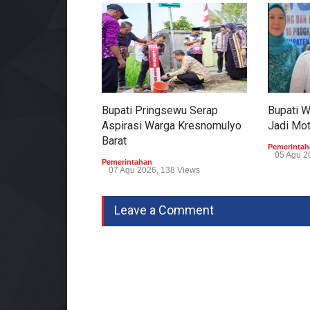
Bupati Pringsewu Serap
Bupati 
Aspirasi Warga Kresnomulyo
Jadi Mo
Barat
Pemerintah
05 Agu 2
Pemerintahan
07 Agu 2026, 138 Views
Leave a Comment