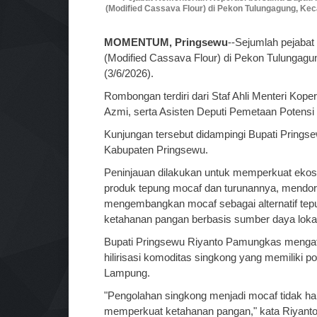
(Modified Cassava Flour) di Pekon Tulungagung, Keca
MOMENTUM, Pringsewu
--Sejumlah pejabat
(Modified Cassava Flour) di Pekon Tulungag
(3/6/2026).
Rombongan terdiri dari Staf Ahli Menteri Koper
Azmi, serta Asisten Deputi Pemetaan Potensi
Kunjungan tersebut didampingi Bupati Prings
Kabupaten Pringsewu.
Peninjauan dilakukan untuk memperkuat eko
produk tepung mocaf dan turunannya, mendoron
mengembangkan mocaf sebagai alternatif tepu
ketahanan pangan berbasis sumber daya lokal
Bupati Pringsewu Riyanto Pamungkas menga
hilirisasi komoditas singkong yang memiliki 
Lampung.
"Pengolahan singkong menjadi mocaf tidak han
memperkuat ketahanan pangan," kata Riyanto