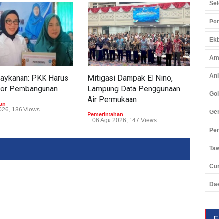
Sel
Pem
Ekb
Am
Ani
Waykanan: PKK Harus
Mitigasi Dampak El Nino,
Tum
tor Pembangunan
Lampung Data Penggunaan
Tub
Gol
Air Permukaan
Perp
an
026, 136 Views
Ger
Pemerintahan
Peme
06 Agu 2026, 147 Views
05 
Pe
Ta
Cu
Da
F