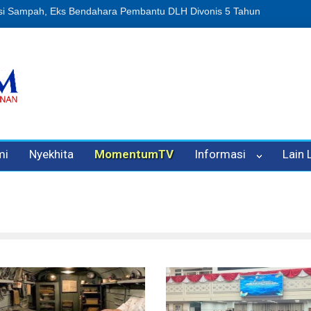
n Oleh Oknum Kadis, Kuasa Hukum Pelapor Desak Polisi Tetapkan P
mi
Nyekhita
MomentumTV
Informasi
Lain