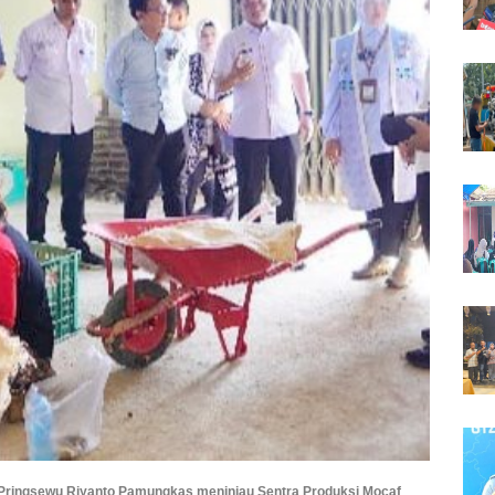
 Pringsewu Riyanto Pamungkas meninjau Sentra Produksi Mocaf