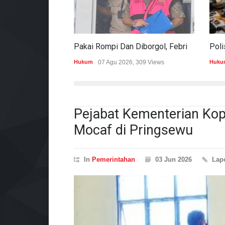
Pakai Rompi Dan Diborgol, Febrie Adriansyah Jalani Pemeriksaan Sebagai Tersangka TPPU
Hukum
07 Agu 2026, 309 Views
Huku
Pejabat Kementerian Kope
Mocaf di Pringsewu
In
Pemerintahan
03 Jun 2026
Lap