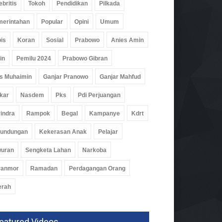
ebritis
Tokoh
Pendidikan
Pilkada
erintahan
Popular
Opini
Umum
is
Koran
Sosial
Prabowo
Anies Amin
in
Pemilu 2024
Prabowo Gibran
s Muhaimin
Ganjar Pranowo
Ganjar Mahfud
buhkan Budaya Baca,
aba Gencarkan
kar
Nasdem
Pks
Pdi Perjuangan
ustakaan Keliling
indra
Rampok
Begal
Kampanye
Kdrt
rintahan
Agu 2026, 288 Views
rundungan
Kekerasan Anak
Pelajar
wuran
Sengketa Lahan
Narkoba
ranmor
Ramadan
Perdagangan Orang
erah
eatured Videos