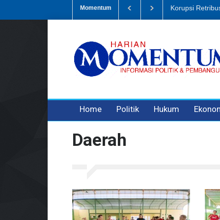
Dugaan Penipua
Momentum
3 years ago
3 years ago
Home
Politik
Hukum
Ekono
Daerah