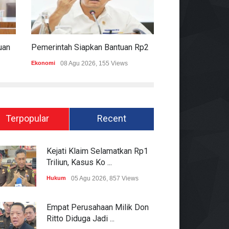
Komisi II DPR Apresiasi Bantuan Fiskal Rp20,5 Triliun Untuk Daerah
Pemerintah Siapkan Bantuan Rp20,5 Triliun Untuk Pemda
Ekonomi
08 Agu 2026, 155 Views
Hukum
08 Agu 2026
Terpopular
Recent
Kejati Klaim Selamatkan Rp1
Triliun, Kasus Ko ...
Hukum
05 Agu 2026, 857 Views
Empat Perusahaan Milik Don
Ritto Diduga Jadi ...