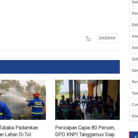
Sel
Pem
Ekb
Am
DAERAH
Ani
Gol
Ger
Pe
Ta
Cu
Da
Tubaba Padamkan
Persiapan Capai 80 Persen,
Dis
n Lahan Di Tol
DPD KNPI Tanggamus Siap
Ker
F