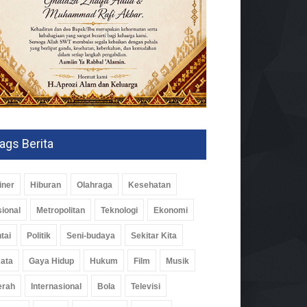
ags Berita
iner
Hiburan
Olahraga
Kesehatan
ional
Metropolitan
Teknologi
Ekonomi
tai
Politik
Seni-budaya
Sekitar Kita
ata
Gaya Hidup
Hukum
Film
Musik
erah
Internasional
Bola
Televisi