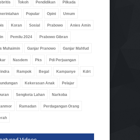
ebritis
Tokoh
Pendidikan
Pilkada
erintahan
Popular
Opini
Umum
is
Koran
Sosial
Prabowo
Anies Amin
in
Pemilu 2024
Prabowo Gibran
s Muhaimin
Ganjar Pranowo
Ganjar Mahfud
kar
Nasdem
Pks
Pdi Perjuangan
indra
Rampok
Begal
Kampanye
Kdrt
rundungan
Kekerasan Anak
Pelajar
wuran
Sengketa Lahan
Narkoba
ranmor
Ramadan
Perdagangan Orang
erah
par Pesawaran Jajaki
ja Sama Dengan Imigrasi
eatured Videos