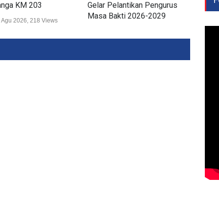
nga KM 203
Gelar Pelantikan Pengurus
Lam
Masa Bakti 2026-2029
Wis
 Agu 2026, 218 Views
Daerah
02 Agu 2026, 259 Views
Daer