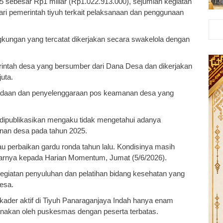
5 sebesar Rp1 miliar (Rp1.022.913.000), sejumlah kegiatan
 dari pemerintah tiyuh terkait pelaksanaan dan penggunaan
ngkungan yang tercatat dikerjakan secara swakelola dengan
merintah desa yang bersumber dari Dana Desa dan dikerjakan
juta.
daan dan penyelenggaraan pos keamanan desa yang
dipublikasikan mengaku tidak mengetahui adanya
nan desa pada tahun 2025.
u perbaikan gardu ronda tahun lalu. Kondisinya masih
ujarnya kepada Harian Momentum, Jumat (5/6/2026).
egiatan penyuluhan dan pelatihan bidang kesehatan yang
esa.
ader aktif di Tiyuh Panaraganjaya Indah hanya enam
sanakan oleh puskesmas dengan peserta terbatas.