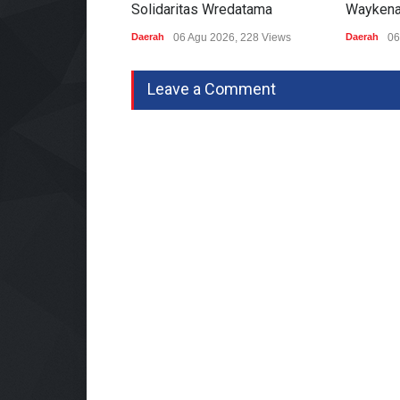
Solidaritas Wredatama
Waykena
Daerah
06 Agu 2026, 228 Views
Daerah
06
Leave a Comment