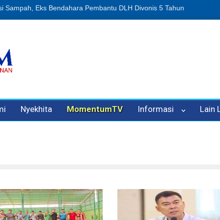
n Oleh Oknum Kadis, Kuasa Hukum Pelapor Desak Polisi Tetapkan P
mi
Nyekhita
MomentumTV
Informasi
Lain