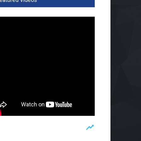
pung, Perkuat Pendataan
man
ah
02 Agu 2026, 285 Views